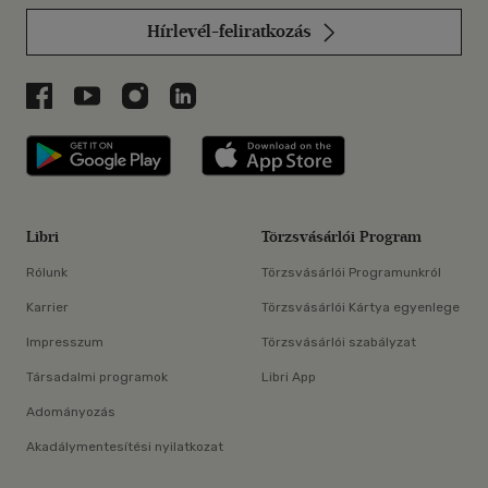
Hírlevél-feliratkozás
Libri a Facebookon
Libri a Youtube-on
Libri az Instagramon
Libri a LinkedInen
Libri applikáció Szerezd meg: Google P
Libri applikáció 
Libri
Törzsvásárlói Program
Rólunk
Törzsvásárlói Programunkról
Karrier
Törzsvásárlói Kártya egyenlege
Impresszum
Törzsvásárlói szabályzat
Társadalmi programok
Libri App
Adományozás
Akadálymentesítési nyilatkozat