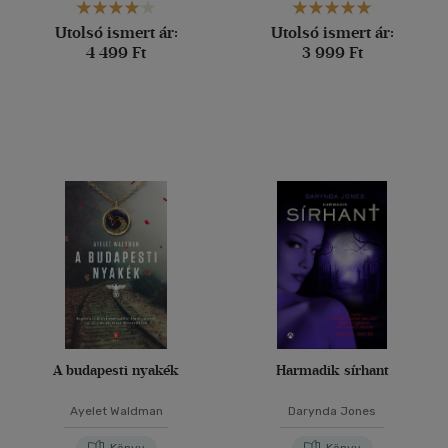
Utolsó ismert ár:
Utolsó ismert ár:
4 499 Ft
3 999 Ft
A budapesti nyakék
Harmadik sírhant
Ayelet Waldman
Darynda Jones