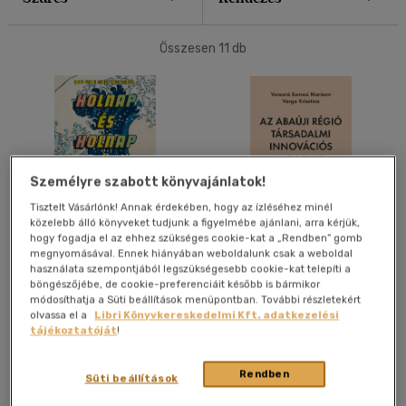
40 db / oldal
Összesen
11
db
Alkalmaz
Személyre szabott könyvajánlatok!
Tisztelt Vásárlónk! Annak érdekében, hogy az ízléséhez minél
közelebb álló könyveket tudjunk a figyelmébe ajánlani, arra kérjük,
hogy fogadja el az ehhez szükséges cookie-kat a „Rendben” gomb
Holnap és holnap és holnap
Az Abaúji régió társadalmi
megnyomásával. Ennek hiányában weboldalunk csak a weboldal
innovációs modellje
használata szempontjából legszükségesebb cookie-kat telepíti a
Gabrielle Zevin
Varga Krisztina
-
Veresné
böngészőjébe, de cookie-preferenciáit később is bármikor
Somosi Mariann
módosíthatja a Süti beállítások menüpontban. További részletekért
Könyv
Könyv
olvassa el a
Libri Könyvkereskedelmi Kft. adatkezelési
tájékoztatóját
!
Kiadói ár:
5 980 Ft
Árinformációk
Rendben
Süti beállítások
Bevezető ár:
5 382 Ft
Kiadói ár:
4 990 Ft