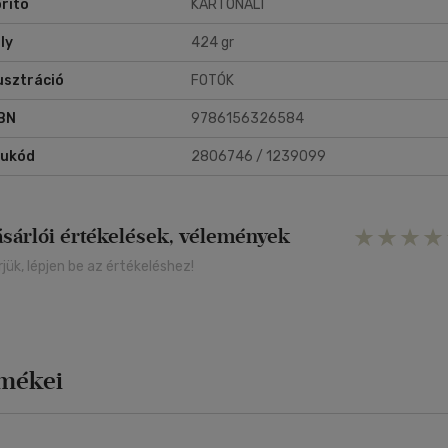
rító
KARTONÁLT
ly
424 gr
lusztráció
FOTÓK
BN
9786156326584
rukód
2806746 / 1239099
ásárlói értékelések, vélemények
rjük, lépjen be az értékeléshez!
rmékei