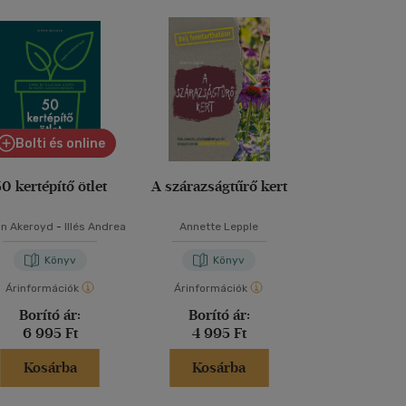
Bolti és online
0 kertépítő ötlet
A szárazságtűrő kert
A zöldségk
n Akeroyd
-
Illés Andrea
Annette Lepple
Jean-Martin 
Könyv
Könyv
Kön
Árinformációk
Árinformációk
Árinformáci
Borító ár:
Borító ár:
Kiadói 
6 995 Ft
4 995 Ft
9 900 
Kosárba
Kosárba
Kosár