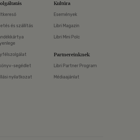
olgáltatás
Kultúra
ltkereső
Események
zetés és szállítás
Libri Magazin
ándékkártya
Libri Mini Polc
yenlege
Partnereinknek
yfélszolgálat
könyv-segédlet
Libri Partner Program
állási nyilatkozat
Médiaajánlat