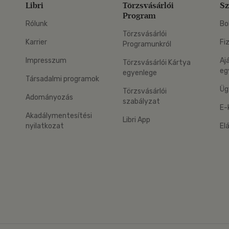
Libri
Törzsvásárlói
Sz
Program
Rólunk
Bo
Törzsvásárlói
Karrier
Fi
Programunkról
Impresszum
Aj
Törzsvásárlói Kártya
eg
egyenlege
Társadalmi programok
Üg
Törzsvásárlói
Adományozás
szabályzat
E-
Akadálymentesítési
Libri App
nyilatkozat
El
eg: Google Play
 applikáció Letölthető az App Store-ból