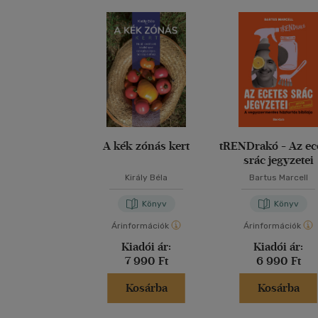
A kék zónás kert
tRENDrakó - Az ec
srác jegyzetei
Király Béla
Bartus Marcell
Könyv
Könyv
Árinformációk
Árinformációk
Kiadói ár:
Kiadói ár:
7 990 Ft
6 990 Ft
Kosárba
Kosárba