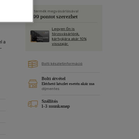
Kártya
Vallás, mitológia
m
Képeslap
A termék megvásárlásával
799 pontot szerezhet
és Természet
yv
Naptár
Legyen Ön is
k
Papír, írószer
törzsvásárlónk,
kártyájára akár 10%
ok
l a
visszajár.
-
Bolti készletinformáció
Üss
Bolti átvétel
s
Elérhető készlet esetén akár ma
díjmentes
Szállítás
1-3 munkanap