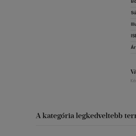
Bo
Sú
Il
IS
Á
V
Ké
A kategória legkedveltebb te