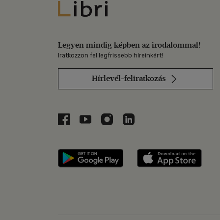
Libri
Legyen mindig képben az irodalommal!
Iratkozzon fel legfrissebb híreinkért!
Hírlevél-feliratkozás
Libri a Facebookon
Libri a Youtube-on
Libri az Instagramon
Libri a LinkedInen
Libri applikáció Szerezd m
Libri