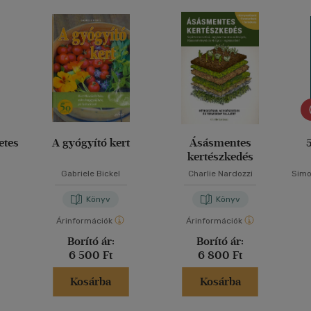
etes
A gyógyító kert
Ásásmentes
5
kertészkedés
Gabriele Bickel
Charlie Nardozzi
Simo
Könyv
Könyv
Árinformációk
Árinformációk
Borító ár:
Borító ár:
6 500 Ft
6 800 Ft
Kosárba
Kosárba