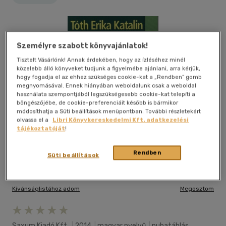
Személyre szabott könyvajánlatok!
Tisztelt Vásárlónk! Annak érdekében, hogy az ízléséhez minél
közelebb álló könyveket tudjunk a figyelmébe ajánlani, arra kérjük,
hogy fogadja el az ehhez szükséges cookie-kat a „Rendben” gomb
megnyomásával. Ennek hiányában weboldalunk csak a weboldal
használata szempontjából legszükségesebb cookie-kat telepíti a
böngészőjébe, de cookie-preferenciáit később is bármikor
módosíthatja a Süti beállítások menüpontban. További részletekért
olvassa el a
Libri Könyvkereskedelmi Kft. adatkezelési
tájékoztatóját
!
Rendben
Süti beállítások
Kívánságlistához adom
Megosztom
Saxum Kiadó Kft.
|
2014
|
magyar nyelvű
|
puhatáblás,