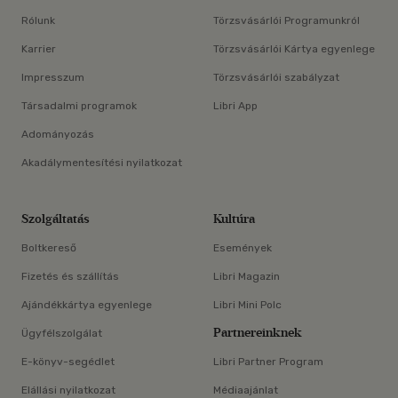
Rólunk
Törzsvásárlói Programunkról
Karrier
Törzsvásárlói Kártya egyenlege
Impresszum
Törzsvásárlói szabályzat
Társadalmi programok
Libri App
Adományozás
Akadálymentesítési nyilatkozat
Szolgáltatás
Kultúra
Boltkereső
Események
Fizetés és szállítás
Libri Magazin
Ajándékkártya egyenlege
Libri Mini Polc
Partnereinknek
Ügyfélszolgálat
E-könyv-segédlet
Libri Partner Program
Elállási nyilatkozat
Médiaajánlat