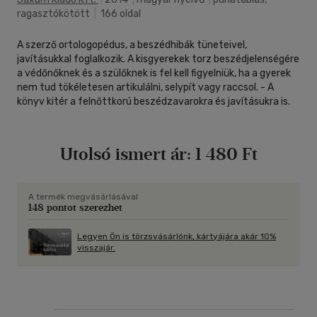
ragasztókötött
|
166 oldal
A szerző ortologopédus, a beszédhibák tüneteivel,
javításukkal foglalkozik. A kisgyerekek torz beszédjelenségére
a védőnőknek és a szülőknek is fel kell figyelniük, ha a gyerek
nem tud tökéletesen artikulálni, selypít vagy raccsol. - A
könyv kitér a felnőttkorú beszédzavarokra és javításukra is.
Utolsó ismert ár:
1 480 Ft
A termék megvásárlásával
148 pontot szerezhet
Legyen Ön is törzsvásárlónk, kártyájára akár 10%
visszajár.