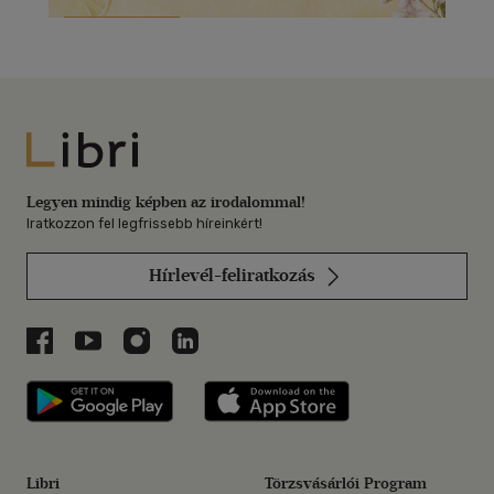
Libri
Legyen mindig képben az irodalommal!
Iratkozzon fel legfrissebb híreinkért!
Hírlevél-feliratkozás
Libri a Facebookon
Libri a Youtube-on
Libri az Instagramon
Libri a LinkedInen
Libri applikáció Szerezd meg: Google P
Libri applikáció 
Libri
Törzsvásárlói Program