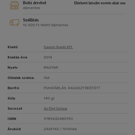
Bolti átvétel
Elérhető készlet esetén akár ma
díjmentes
Szállítás
15 000 Ft felett díjmentes
Kiadó
Saxum Kiadó Kft.
Kiadás éve
2014
Nyelv
MAGYAR
Oldalak száma:
166
Borító
PUHATÁBLÁS, RAGASZTÓKÖTÖTT
Súly
140 gr
Sorozat
Az Élet Dolgai
ISBN
9789632480190
Árukód
2469140 / 1096166