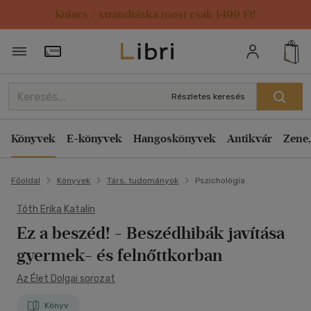
Kulacs / strandtáska most csak 1499 Ft!
Törzsvásárlói Kártya adatai
Részletes keresés
Könyvek
E-könyvek
Hangoskönyvek
Antikvár
Zene,
Főoldal
Könyvek
Társ. tudományok
Pszichológia
Tóth Erika Katalin
Ez a beszéd!
- Beszédhibák javítása
gyermek- és felnőttkorban
Az Élet Dolgai sorozat
Könyv