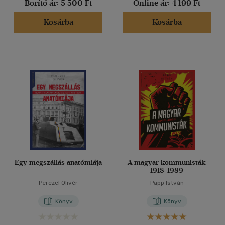
Borító ár:
5 500 Ft
Online ár:
4 199 Ft
(8)
(1443)
Kosárba
Kosárba
Alkalmaz
Egy megszállás anatómiája
A magyar kommunisták
1918-1989
Perczel Olivér
Papp István
Könyv
Könyv