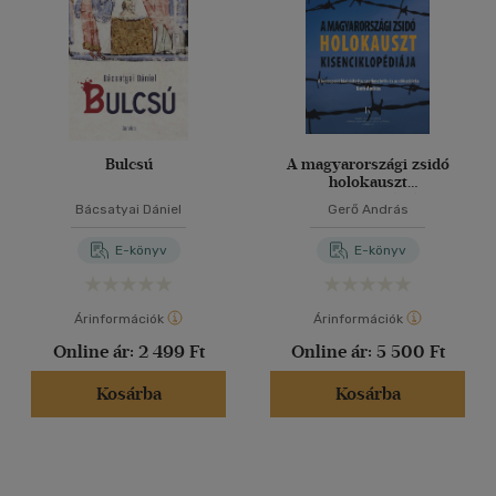
Bulcsú
A magyarországi zsidó
holokauszt
kisenciklopédiája
Bácsatyai Dániel
Gerő András
E-könyv
E-könyv
Árinformációk
Árinformációk
Online ár:
2 499 Ft
Online ár:
5 500 Ft
Kosárba
Kosárba