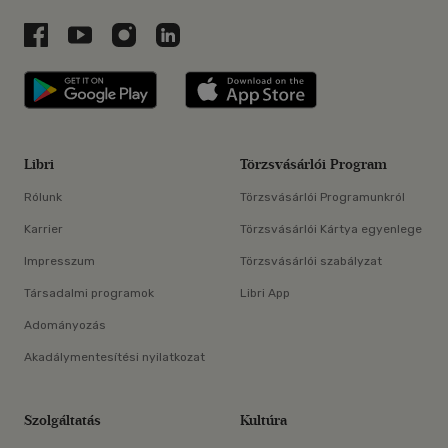
Libri a Facebookon
Libri a Youtube-on
Libri az Instagramon
Libri a LinkedInen
Libri applikáció Szerezd meg: Google P
Libri applikáció 
Libri
Törzsvásárlói Program
Rólunk
Törzsvásárlói Programunkról
Karrier
Törzsvásárlói Kártya egyenlege
Impresszum
Törzsvásárlói szabályzat
Társadalmi programok
Libri App
Adományozás
Akadálymentesítési nyilatkozat
Szolgáltatás
Kultúra