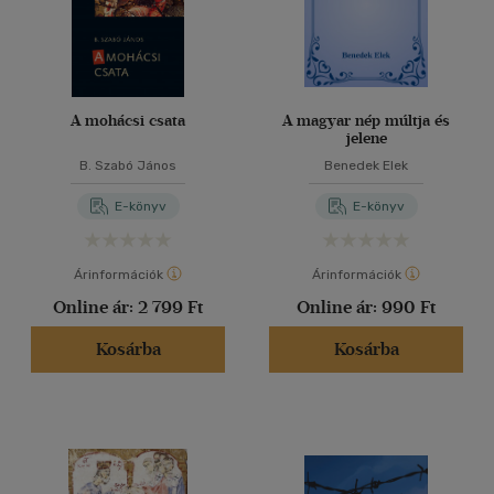
A mohácsi csata
A magyar nép múltja és
jelene
B. Szabó János
Benedek Elek
E-könyv
E-könyv
Árinformációk
Árinformációk
Online ár:
2 799 Ft
Online ár:
990 Ft
Kosárba
Kosárba