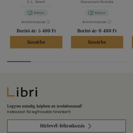
C. L. Skach
Klacsmann Borbála
Könyv
Könyv
Árinformációk
Árinformációk
Borító ár:
5 499 Ft
Borító ár:
6 499 Ft
Kosárba
Kosárba
Libri
Legyen mindig képben az irodalommal!
Iratkozzon fel legfrissebb híreinkért!
Hírlevél-feliratkozás