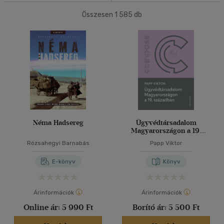
Összesen
1 585
db
40 db / oldal
Ár szerint
500 Ft alatt
(3)
500 Ft - 2500 Ft
(467)
Alkalmaz
2500 Ft - 4500 Ft
(553)
4500 Ft felett
(619)
Korosztály szerint
Néma Hadsereg
Ügyvédtársadalom
Ifjúsági
(9)
Magyarországon a 19.
században
14 - 18 év
(4)
Rózsahegyi Barnabás
Papp Viktor
mind
(3)
E-könyv
Könyv
Felnőtt
(1498)
Árinformációk
Árinformációk
Nyelv szerint
Online ár:
5 990 Ft
Borító ár:
5 500 Ft
Magyar
(1505)