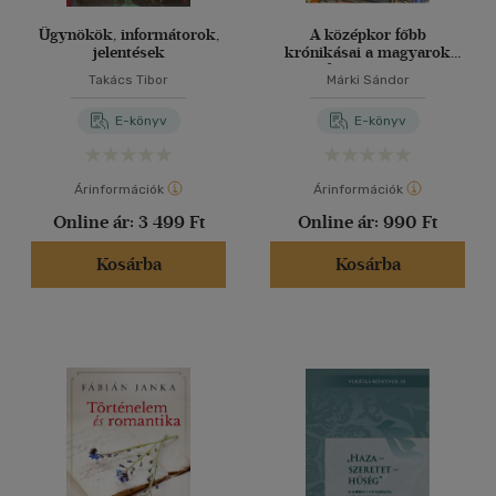
Ügynökök, informátorok,
A középkor főbb
jelentések
krónikásai a magyarok
honfoglalása koráig
Takács Tibor
Márki Sándor
E-könyv
E-könyv
Árinformációk
Árinformációk
Online ár:
3 499 Ft
Online ár:
990 Ft
Kosárba
Kosárba