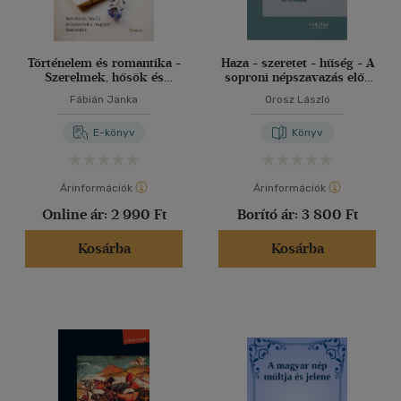
Történelem és romantika -
Haza - szeretet - hűség - A
Szerelmek, hősök és
soproni népszavazás elő-
kalandok a magyar
és utóélete
Fábián Janka
Orosz László
históriából
E-könyv
Könyv
Árinformációk
Árinformációk
Online ár:
2 990 Ft
Borító ár:
3 800 Ft
Kosárba
Kosárba