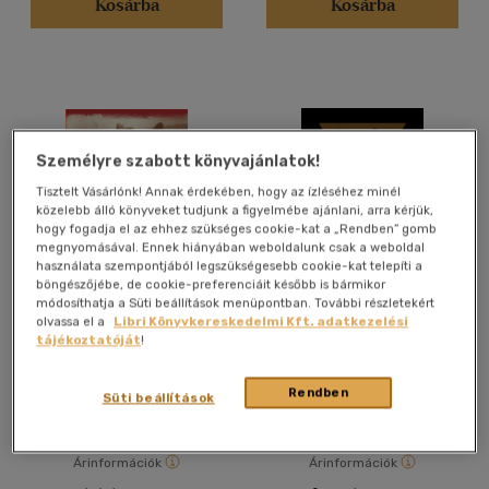
Kosárba
Kosárba
Angol
(21)
Cseh
(2)
Francia
(7)
Japán
(2)
Személyre szabott könyvajánlatok!
Latin
(4)
Tisztelt Vásárlónk! Annak érdekében, hogy az ízléséhez minél
Lengyel
(1)
közelebb álló könyveket tudjunk a figyelmébe ajánlani, arra kérjük,
Macedon
(1)
hogy fogadja el az ehhez szükséges cookie-kat a „Rendben” gomb
megnyomásával. Ennek hiányában weboldalunk csak a weboldal
több nyelv megjelenítése
használata szempontjából legszükségesebb cookie-kat telepíti a
böngészőjébe, de cookie-preferenciáit később is bármikor
módosíthatja a Süti beállítások menüpontban. További részletekért
Búcsú a parasztságtól -
Samudaripen - Romák
olvassa el a
Libri Könyvkereskedelmi Kft. adatkezelési
Vélemény szerint
Első kötet
sorsa a holokauszt idején
tájékoztatóját
!
3.
Bíró Friderika
-
Für Lajos
Bársony János
(90)
Rendben
(26)
Könyv
E-könyv
Süti beállítások
(10)
(8)
Árinformációk
Árinformációk