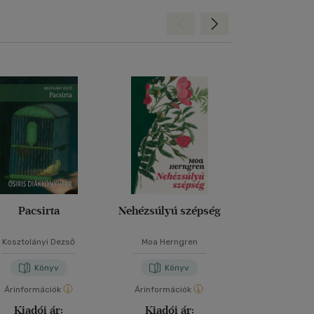
Hátra
Előre
Pacsirta
Nehézsúlyú szépség
Toxic Relat
Kosztolányi Dezső
Moa Herngren
Krisztian K
Könyv
Könyv
Kön
Árinformációk
Árinformációk
Árinformáci
Kiadói ár:
Kiadói ár:
Kiadói 