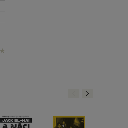
Hátra
Előre