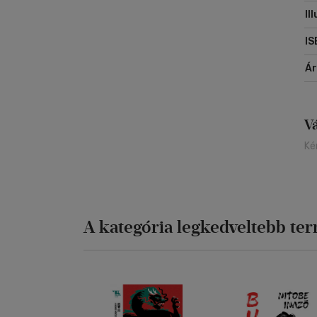
Il
IS
Á
V
Ké
A kategória legkedveltebb te