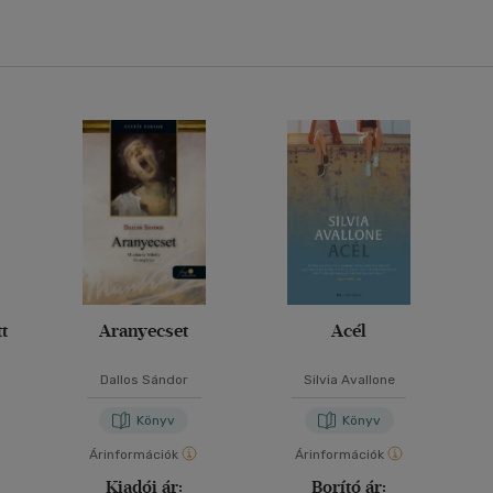
t
Aranyecset
Acél
Dallos Sándor
Silvia Avallone
Könyv
Könyv
Árinformációk
Árinformációk
Kiadói ár:
Borító ár: