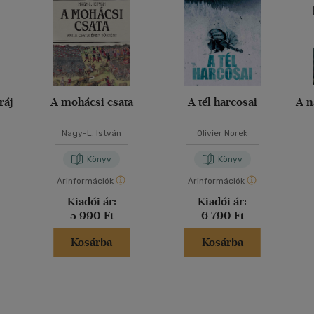
ráj
A mohácsi csata
A tél harcosai
A n
Nagy-L. István
Olivier Norek
Könyv
Könyv
Árinformációk
Árinformációk
Kiadói ár:
Kiadói ár:
5 990 Ft
6 790 Ft
Kosárba
Kosárba