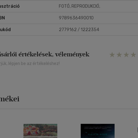
lusztráció
FOTÓ, REPRODUKCIÓ,
BN
9789636490010
rukód
2779162 / 1222354
ásárlói értékelések, vélemények
rjük, lépjen be az értékeléshez!
rmékei