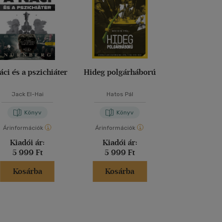
áci és a pszichiáter
Hideg polgárháború
Nagy dipl
Jack El-Hai
Hatos Pál
Könyv
Könyv
Kön
Árinformációk
Árinformációk
Kiadói ár:
7 49
Kiadói ár:
Kiadói ár:
Bevezető
5 999 Ft
5 999 Ft
6 749 
Kosárba
Kosárba
Kosár