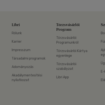
Libri
Törzsvásárlói
Sz
Program
Rólunk
Bo
Törzsvásárlói
Karrier
Fi
Programunkról
Impresszum
Aj
Törzsvásárlói Kártya
eg
egyenlege
Társadalmi programok
Üg
Törzsvásárlói
Adományozás
szabályzat
E-
Akadálymentesítési
Libri App
nyilatkozat
El
eg: Google Play
 applikáció Letölthető az App Store-ból