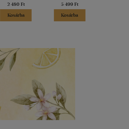
2 480 Ft
5 499 Ft
4 990 
Kosárba
Kosárba
Kosár