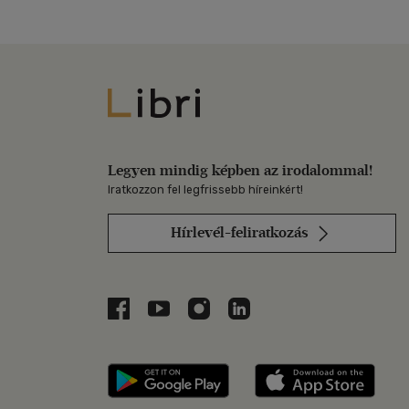
Libri
Legyen mindig képben az irodalommal!
Iratkozzon fel legfrissebb híreinkért!
Hírlevél-feliratkozás
Libri a Facebookon
Libri a Youtube-on
Libri az Instagramon
Libri a LinkedInen
Libri applikáció Szerezd m
Libri