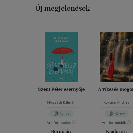
Új megjelenések
Szent Péter esernyője
A vízesés mögöt
Mikszáth Kálmán
Kovács Andrea
Könyv
Könyv
Árinformációk
Árinformációk
Borító ár:
Kiadói ár: