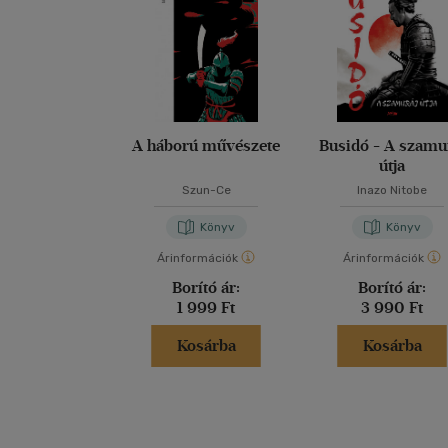
A háború művészete
Busidó - A szamu
útja
Szun-Ce
Inazo Nitobe
Könyv
Könyv
Árinformációk
Árinformációk
Borító ár:
Borító ár:
1 999 Ft
3 990 Ft
Kosárba
Kosárba