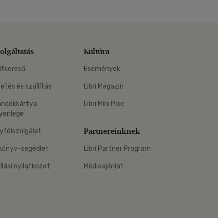
olgáltatás
Kultúra
ltkereső
Események
zetés és szállítás
Libri Magazin
ándékkártya
Libri Mini Polc
yenlege
Partnereinknek
yfélszolgálat
könyv-segédlet
Libri Partner Program
állási nyilatkozat
Médiaajánlat