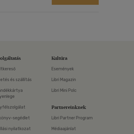
olgáltatás
Kultúra
ltkereső
Események
zetés és szállítás
Libri Magazin
ándékkártya
Libri Mini Polc
yenlege
Partnereinknek
yfélszolgálat
könyv-segédlet
Libri Partner Program
állási nyilatkozat
Médiaajánlat