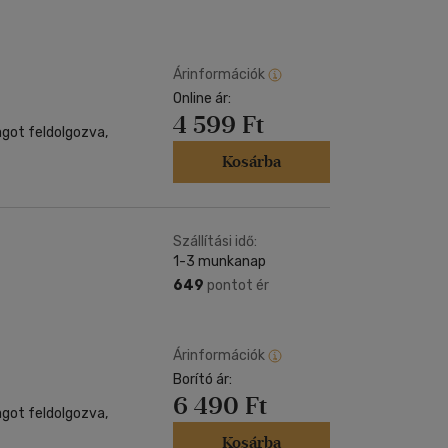
Kártya
Vallás, mitológia
m
Képeslap
és Természet
yv
Naptár
Árinformációk
k
Online ár:
Papír, írószer
4 599 Ft
ok
agot feldolgozva,
Kosárba
Szállítási idő:
1-3 munkanap
649
pontot ér
Árinformációk
Borító ár:
6 490 Ft
agot feldolgozva,
Kosárba