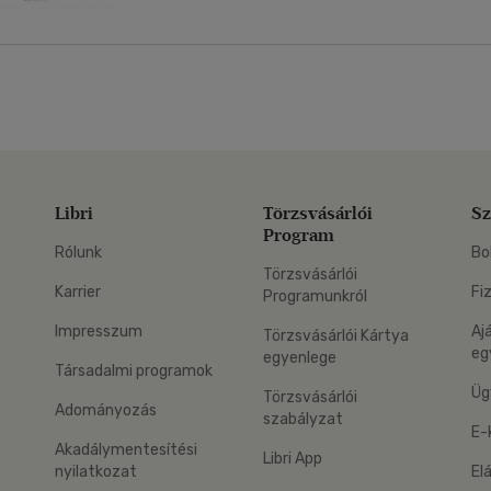
Libri
Törzsvásárlói
Sz
Program
Rólunk
Bo
Törzsvásárlói
Karrier
Fi
Programunkról
Impresszum
Aj
Törzsvásárlói Kártya
eg
egyenlege
Társadalmi programok
Üg
Törzsvásárlói
Adományozás
szabályzat
E-
Akadálymentesítési
Libri App
nyilatkozat
El