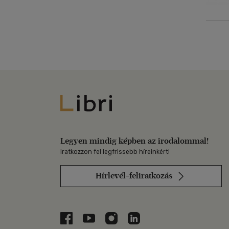
Libri
Legyen mindig képben az irodalommal!
Iratkozzon fel legfrissebb híreinkért!
Hírlevél-feliratkozás
Libri a Facebookon
Libri a Youtube-on
Libri az Instagramon
Libri a LinkedInen