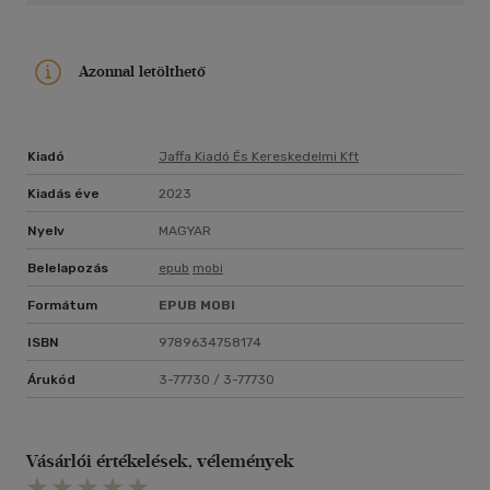
életszerűségében, de a mentális egészségre hosszú távon
gyakorolt rendkívül negatív hatása is. A szovjetizálás
társadalmi és környezeti ára külföldi összehasonlításban
Azonnal letölthető
különösen szembetűnő.
Kiadó
Jaffa Kiadó És Kereskedelmi Kft
Kiadás éve
2023
Nyelv
MAGYAR
Belelapozás
epub
mobi
Formátum
EPUB
MOBI
ISBN
9789634758174
Árukód
3-77730 / 3-77730
Vásárlói értékelések, vélemények