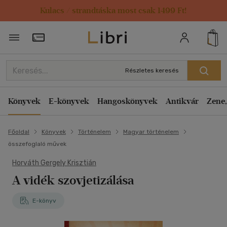
Kulacs / strandtáska most csak 1499 Ft!
Törzsvásárlói Kártya adatai
Részletes keresés
Könyvek
E-könyvek
Hangoskönyvek
Antikvár
Zene,
Főoldal
Könyvek
Történelem
Magyar történelem
összefoglaló művek
Horváth Gergely Krisztián
A vidék szovjetizálása
E-könyv