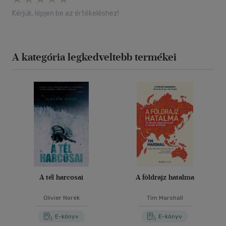
Kérjük, lépjen be az értékeléshez!
A kategória legkedveltebb termékei
A tél harcosai
A földrajz hatalma
Olivier Norek
Tim Marshall
E-könyv
E-könyv