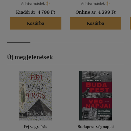
Árinformációk
Árinformációk
Kiadói ár:
4 799 Ft
Online ár:
4 299 Ft
Kosárba
Kosárba
Új megjelenések
Fej vagy írás
Budapest végnapjai