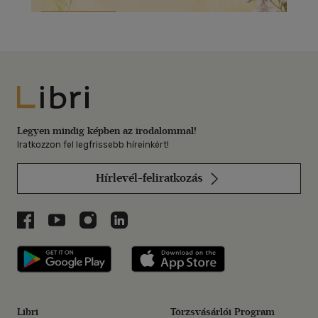
Libri
Legyen mindig képben az irodalommal!
Iratkozzon fel legfrissebb híreinkért!
Hírlevél-feliratkozás
Libri a Facebookon
Libri a Youtube-on
Libri az Instagramon
Libri a LinkedInen
Libri applikáció Szerezd meg: Google P
Libri applikáció 
Libri
Törzsvásárlói Program