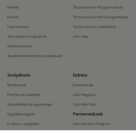
Rólunk
Törzsvásárlói Programunkról
Karrier
Törzsvásárlói Kártya egyenlege
Impresszum
Törzsvásárlói szabályzat
Társadalmi programok
Libri App
Adományozás
Akadálymentesítési nyilatkozat
Szolgáltatás
Kultúra
Boltkereső
Események
Fizetés és szállítás
Libri Magazin
Ajándékkártya egyenlege
Libri Mini Polc
Partnereinknek
Ügyfélszolgálat
E-könyv-segédlet
Libri Partner Program
×
Elállási nyilatkozat
Médiaajánlat