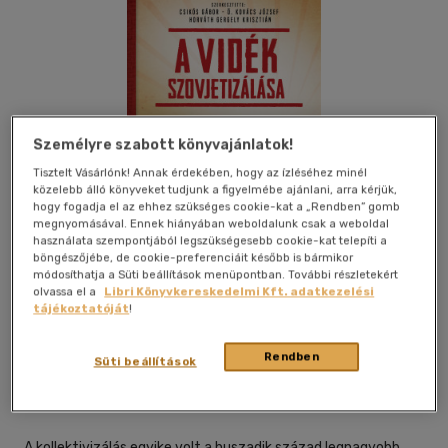
Személyre szabott könyvajánlatok!
Tisztelt Vásárlónk! Annak érdekében, hogy az ízléséhez minél
közelebb álló könyveket tudjunk a figyelmébe ajánlani, arra kérjük,
hogy fogadja el az ehhez szükséges cookie-kat a „Rendben” gomb
megnyomásával. Ennek hiányában weboldalunk csak a weboldal
használata szempontjából legszükségesebb cookie-kat telepíti a
böngészőjébe, de cookie-preferenciáit később is bármikor
módosíthatja a Süti beállítások menüpontban. További részletekért
olvassa el a
Libri Könyvkereskedelmi Kft. adatkezelési
tájékoztatóját
!
Beleolvasok
Kívánságlistához adom
Megosztom
Rendben
Süti beállítások
Jaffa Kiadó És Kereskedelmi Kft
|
2023
|
magyar nyelvű
A kollektivizálás egyike volt a huszadik század legnagyobb