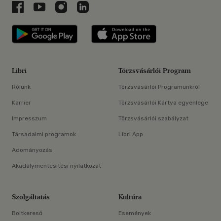
Libri a Facebookon
Libri a Youtube-on
Libri az Instagramon
Libri a LinkedInen
Libri applikáció Szerezd meg: Google P
Libri applikáció 
Libri
Törzsvásárlói Program
Rólunk
Törzsvásárlói Programunkról
Karrier
Törzsvásárlói Kártya egyenlege
Impresszum
Törzsvásárlói szabályzat
Társadalmi programok
Libri App
Adományozás
Akadálymentesítési nyilatkozat
Szolgáltatás
Kultúra
Boltkereső
Események