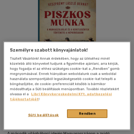
Személyre szabott könyvajánlatok!
Tisztelt Vásárlónk! Annak érdekében, hogy az ízléséhez minél
közelebb álló könyveket tudjunk a figyelmébe ajánlani, arra kérjük,
hogy fogadja el az ehhez szükséges cookie-kat a „Rendben” gomb
megnyomásával. Ennek hiányában weboldalunk csak a weboldal
használata szempontjából legszükségesebb cookie-kat telepíti a
böngészőjébe, de cookie-preferenciáit később is bármikor
módosíthatja a Süti beállítások menüpontban. További részletekért
olvassa el a
Libri Könyvkereskedelmi Kft. adatkezelési
Beleolvasok
Kívánságlistához adom
Megosztom
tájékoztatóját
!
Rendben
Süti beállítások
Jaffa Kiadó És Kereskedelmi Kft
|
2024
|
magyar nyelvű
A második világháború idején Magyarországon a zsidó