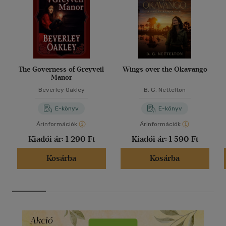
The Governess of Greyveil
Wings over the Okavango
Manor
Beverley Oakley
B. G. Nettelton
E-könyv
E-könyv
Árinformációk
Árinformációk
Kiadói ár:
1 290 Ft
Kiadói ár:
1 590 Ft
Kosárba
Kosárba