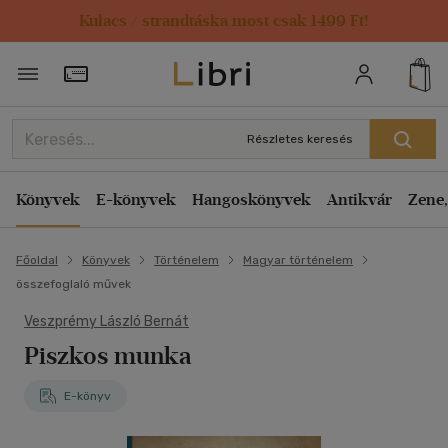
Kulacs / strandtáska most csak 1499 Ft!
Törzsvásárlói Kártya adatai
Részletes keresés
Könyvek
E-könyvek
Hangoskönyvek
Antikvár
Zene,
Főoldal
Könyvek
Történelem
Magyar történelem
összefoglaló művek
Veszprémy László Bernát
Piszkos munka
E-könyv