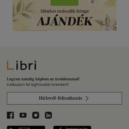
Libri
Legyen mindig képben az irodalommal!
Iratkozzon fel legfrissebb híreinkért!
Hírlevél-feliratkozás
Libri a Facebookon
Libri a Youtube-on
Libri az Instagramon
Libri a LinkedInen
Libri applikáció Szerezd meg: Google P
Libri applikáció 