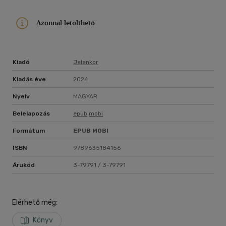
Azonnal letölthető
Kiadó
Jelenkor
Kiadás éve
2024
Nyelv
MAGYAR
Belelapozás
epub
mobi
Formátum
EPUB
MOBI
ISBN
9789635184156
Árukód
3-79791 / 3-79791
Elérhető még:
Könyv