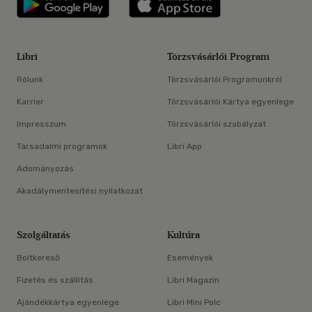
Libri
Törzsvásárlói Program
Rólunk
Törzsvásárlói Programunkról
Karrier
Törzsvásárlói Kártya egyenlege
Impresszum
Törzsvásárlói szabályzat
Társadalmi programok
Libri App
Adományozás
Akadálymentesítési nyilatkozat
Szolgáltatás
Kultúra
Boltkereső
Események
Fizetés és szállítás
Libri Magazin
Ajándékkártya egyenlege
Libri Mini Polc