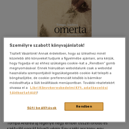
Személyre szabott könyvajánlatok!
Tisztelt Vásárlónk! Annak érdekében, hogy az ízléséhez minél
közelebb álló könyveket tudjunk a figyelmébe ajánlani, arra kérjük,
hogy fogadja el az ehhez szükséges cookie-kat a „Rendben” gomb
megnyomásával. Ennek hiányában weboldalunk csak a weboldal
használata szempontjából legszükségesebb cookie-kat telepíti a
böngészőjébe, de cookie-preferenciáit később is bármikor
módosíthatja a Süti beállítások menüpontban. További részletekért
olvassa el a
Libri Könyvkereskedelmi Kft. adatkezelési
Beleolvasok
Kívánságlistához adom
Megosztom
tájékoztatóját
!
Rendben
Süti beállítások
Jelenkor
|
2024
|
magyar nyelvű
Tompa Andrea új regénye négy ember összefonódó és
szétváló sorsát követi végig. Egy széki asszony, egy