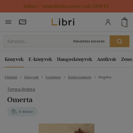
Kulacs / strandtáska most csak 1499 Ft!
Törzsvásárlói Kártya adatai
Részletes keresés
Könyvek
E-könyvek
Hangoskönyvek
Antikvár
Zene,
Főoldal
Könyvek
Irodalom
Szépirodalom
Regény
Tompa Andrea
Omerta
E-könyv