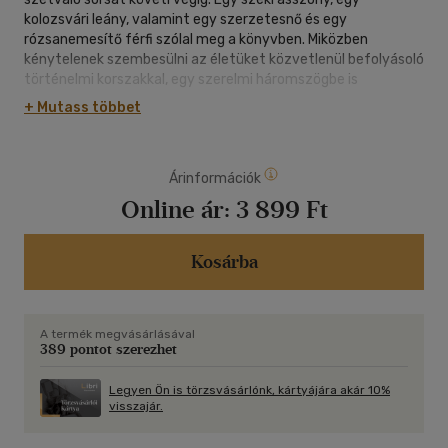
kolozsvári leány, valamint egy szerzetesnő és egy
rózsanemesítő férfi szólal meg a könyvben. Miközben
kénytelenek szembesülni az életüket közvetlenül befolyásoló
történelmi korszakkal, egy szerelmi háromszögbe is
belebonyolódnak. Az ötvenes évek Kolozsvárján a város lakói
+ Mutass többet
a mind fojtogatóbb diktatúra kiszámíthatatlan fordulatainak
kiszolgáltatva élik hétköznapjaikat. Van, akit magas pozícióba
juttat a párt, van, akit börtönbe, az átmeneti enyhülés
Árinformációk
hónapjainak pedig egy csapásra véget vet az 56-os magyar
forradalom. Milyen életút választható ebben a félelemtől
Online ár:
3 899 Ft
terhes történelmi korszakban? S mi történik a belső
értékekkel, a vágyakkal? - Tompa Andrea monumentális
regényének talált hősei akarva-akaratlanul megütköznek
Kosárba
ezekkel a szorongató kérdésekkel. A Fejtől s lábtól
szerzőjének elbeszélői tehetsége új könyvében is magával
ragadja az olvasót.
A termék megvásárlásával
389 pontot szerezhet
Legyen Ön is törzsvásárlónk, kártyájára akár 10%
visszajár.