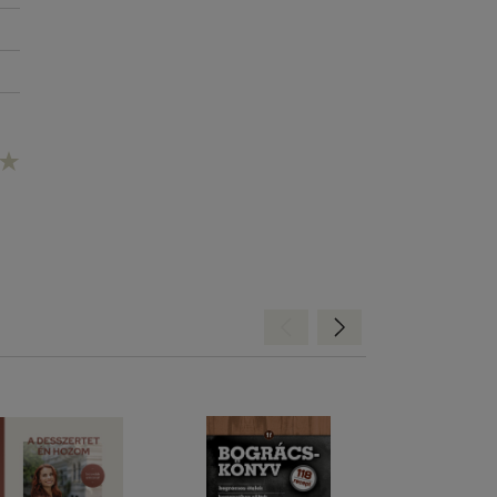
Hátra
Előre