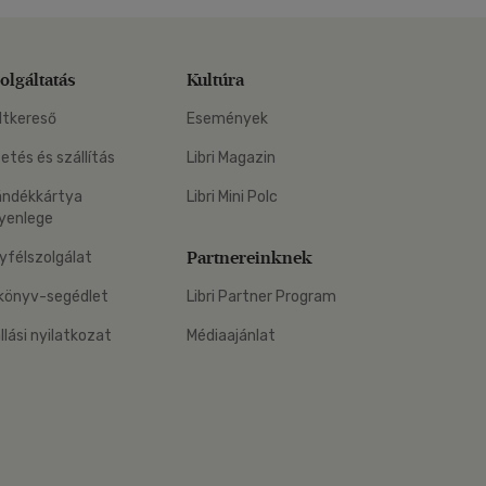
olgáltatás
Kultúra
ltkereső
Események
zetés és szállítás
Libri Magazin
ándékkártya
Libri Mini Polc
yenlege
Partnereinknek
yfélszolgálat
könyv-segédlet
Libri Partner Program
állási nyilatkozat
Médiaajánlat