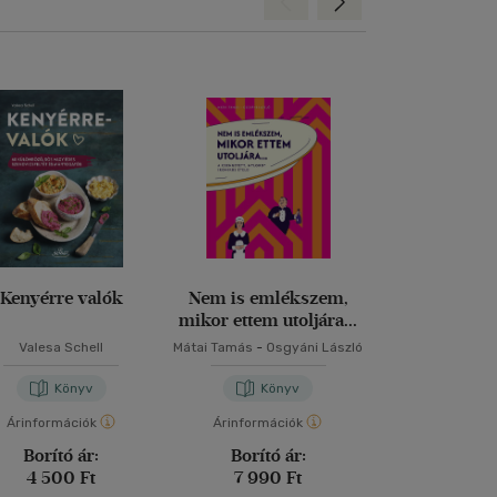
Hátra
Előre
Kenyérre valók
Nem is emlékszem,
Sztárpilóták
mikor ettem utoljára...
receptjei - To
Recipes For 
Valesa Schell
Mátai Tamás
-
Osgyáni László
Mészáros Sándor
Gábriel
-
Zsold
Könyv
Könyv
Kön
Árinformációk
Árinformációk
Árinformáci
Borító ár:
Borító ár:
Borító 
4 500 Ft
7 990 Ft
14 900 