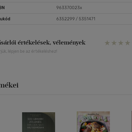
BN
963370023x
rukód
6352299 / 5351471
ásárlói értékelések, vélemények
rjük, lépjen be az értékeléshez!
rmékei