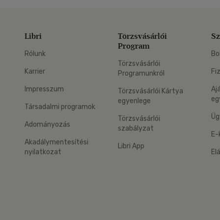
Libri
Törzsvásárlói
Sz
Program
Rólunk
Bo
Törzsvásárlói
Karrier
Fi
Programunkról
Impresszum
Aj
Törzsvásárlói Kártya
eg
egyenlege
Társadalmi programok
Üg
Törzsvásárlói
Adományozás
szabályzat
E-
Akadálymentesítési
Libri App
nyilatkozat
El
eg: Google Play
 applikáció Letölthető az App Store-ból