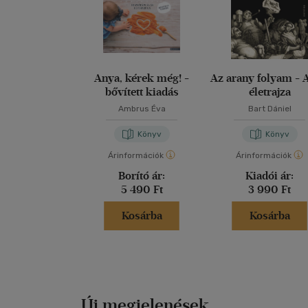
Anya, kérek még! -
Az arany folyam - 
bővített kiadás
életrajza
Ambrus Éva
Bart Dániel
Könyv
Könyv
Árinformációk
Árinformációk
Borító ár:
Kiadói ár:
5 490 Ft
3 990 Ft
Kosárba
Kosárba
Új megjelenések