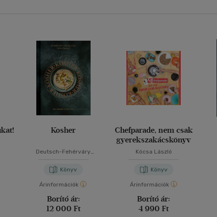
ukat!
Kosher
Chefparade, nem csak
gyerekszakácskönyv
Deutsch-Fehérváry
Kócsa László
Mercédesz
Könyv
Könyv
Árinformációk
Árinformációk
Borító ár:
Borító ár:
12 000 Ft
4 990 Ft