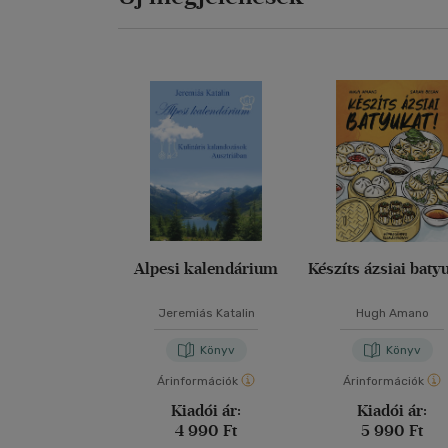
Alpesi kalendárium
Készíts ázsiai baty
Jeremiás Katalin
Hugh Amano
Könyv
Könyv
Árinformációk
Árinformációk
Kiadói ár:
Kiadói ár:
4 990 Ft
5 990 Ft