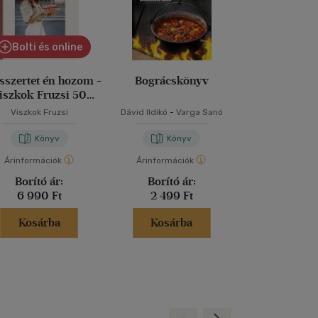
Bolti és online
sszertet én hozom -
Bográcskönyv
Horváth Ilona i
iszkok Fruzsi 50
szakácsk
receptje
Viszkok Fruzsi
Dávid Ildikó
-
Varga Sanó
Horváth I
Könyv
Könyv
Kön
Árinformációk
Árinformációk
Árinformáci
Borító ár:
Borító ár:
Borító 
6 990 Ft
2 499 Ft
5 999 
Kosárba
Kosárba
Kosár