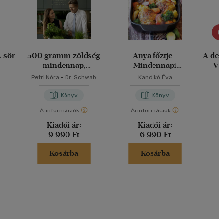
A sör
500 gramm zöldség
Anya főztje -
A de
mindennap,
Mindennapi
V
változatosan
kedvenceink
Petri Nóra
-
Dr. Schwab
Kandikó Éva
Richárd
Könyv
Könyv
Árinformációk
Árinformációk
Kiadói ár:
Kiadói ár:
9 990 Ft
6 990 Ft
Kosárba
Kosárba