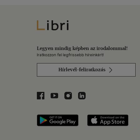
Libri
Legyen mindig képben az irodalommal!
Iratkozzon fel legfrissebb híreinkért!
Hírlevél-feliratkozás
Libri a Facebookon
Libri a Youtube-on
Libri az Instagramon
Libri a LinkedInen
Libri applikáció Szerezd m
Libri