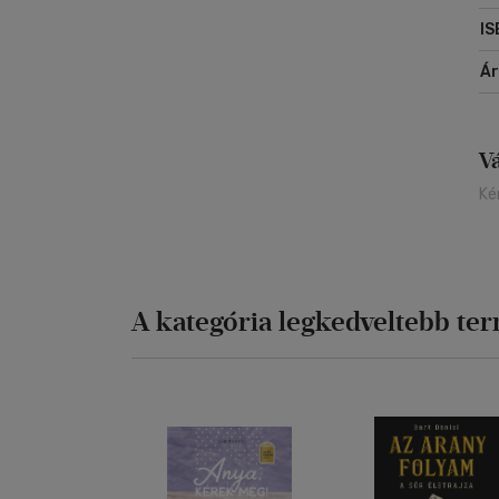
IS
Á
V
Ké
A kategória legkedveltebb te