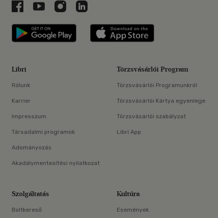
Libri a Facebookon
Libri a Youtube-on
Libri az Instagramon
Libri a LinkedInen
Libri applikáció Szerezd meg: Google P
Libri applikáció 
Libri
Törzsvásárlói Program
Rólunk
Törzsvásárlói Programunkról
Karrier
Törzsvásárlói Kártya egyenlege
Impresszum
Törzsvásárlói szabályzat
Társadalmi programok
Libri App
Adományozás
Akadálymentesítési nyilatkozat
Szolgáltatás
Kultúra
Boltkereső
Események