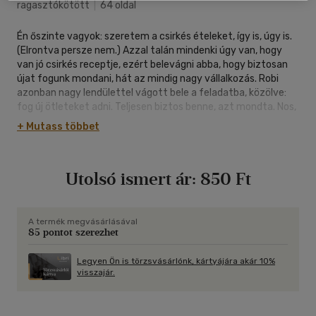
ragasztókötött
|
64 oldal
Én őszinte vagyok: szeretem a csirkés ételeket, így is, úgy is.
(Elrontva persze nem.) Azzal talán mindenki úgy van, hogy
van jó csirkés receptje, ezért belevágni abba, hogy biztosan
újat fogunk mondani, hát az mindig nagy vállalkozás. Robi
azonban nagy lendülettel vágott bele a feladatba, közölve:
fog új ötleteket adni. Teljesen biztos benne, azt mondta. Nos,
az eredmény a kezünkben: igazán változatos ízvilágot
+ Mutass többet
kaptam én is, és kapnak Önök is, ha nekifognak.
Fodor Tamás, kiadó
Utolsó ismert ár:
850 Ft
A termék megvásárlásával
85 pontot szerezhet
Legyen Ön is törzsvásárlónk, kártyájára akár 10%
visszajár.