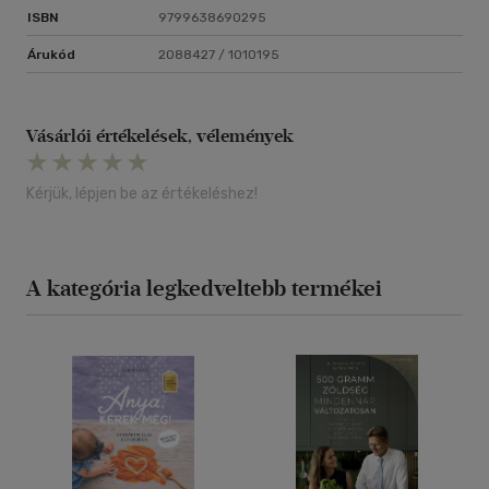
ISBN
9799638690295
Árukód
2088427 / 1010195
Vásárlói értékelések, vélemények
Kérjük, lépjen be az értékeléshez!
A kategória legkedveltebb termékei