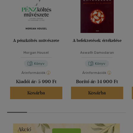
A pénzköltés művészete
A befektetések értékelése
Morgan Housel
Aswath Damodaran
Könyv
Könyv
Árinformációk
Árinformációk
Kiadói ár:
5 990 Ft
Borító ár:
14 900 Ft
Kosárba
Kosárba