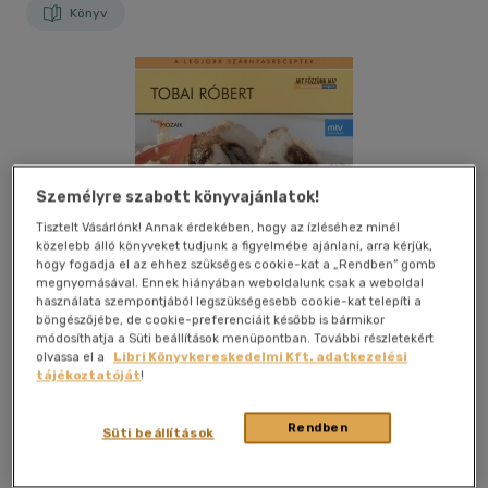
Könyv
Személyre szabott könyvajánlatok!
Tisztelt Vásárlónk! Annak érdekében, hogy az ízléséhez minél
közelebb álló könyveket tudjunk a figyelmébe ajánlani, arra kérjük,
hogy fogadja el az ehhez szükséges cookie-kat a „Rendben” gomb
megnyomásával. Ennek hiányában weboldalunk csak a weboldal
használata szempontjából legszükségesebb cookie-kat telepíti a
böngészőjébe, de cookie-preferenciáit később is bármikor
módosíthatja a Süti beállítások menüpontban. További részletekért
olvassa el a
Libri Könyvkereskedelmi Kft. adatkezelési
tájékoztatóját
!
Kívánságlistához adom
Megosztom
Rendben
Süti beállítások
Media-M
|
2006
|
magyar nyelvű
|
puhatáblás,