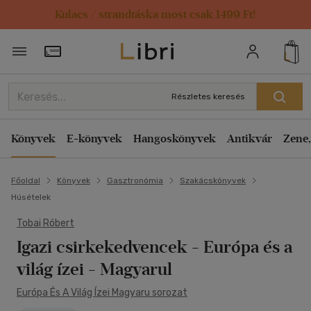
Kulacs / strandtáska most csak 1499 Ft!
Törzsvásárlói Kártya adatai
Részletes keresés
Könyvek
E-könyvek
Hangoskönyvek
Antikvár
Zene,
Főoldal
Könyvek
Gasztronómia
Szakácskönyvek
Húsételek
Tobai Róbert
Igazi csirkekedvencek
- Európa és a
világ ízei - Magyarul
Európa És A Világ Ízei Magyaru sorozat