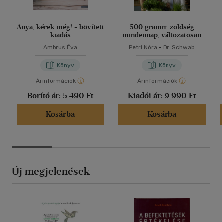
Anya, kérek még! - bővített
500 gramm zöldség
kiadás
mindennap, változatosan
Ambrus Éva
Petri Nóra
-
Dr. Schwab
Richárd
Könyv
Könyv
Árinformációk
Árinformációk
Borító ár:
5 490 Ft
Kiadói ár:
9 990 Ft
Kosárba
Kosárba
Új megjelenések