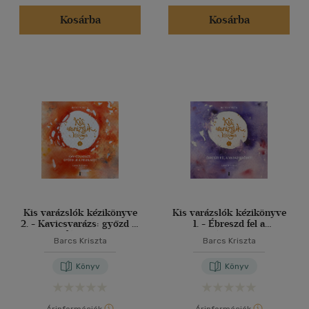
Kosárba
Kosárba
Kis varázslók kézikönyve
Kis varázslók kézikönyve
2. - Kavicsvarázs: győzd le
1. - Ébreszd fel a
a félelmet!
varázserődet!
Barcs Kriszta
Barcs Kriszta
Könyv
Könyv