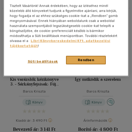
Tisztelt Vásárlónk! Annak érdekében, hogy az ízléséhez minél
40 db / oldal
közelebb álló könyveket tudjunk a figyelmébe ajánlani, arra kérjük,
Összesen
6
db
hogy fogadja el az ehhez szükséges cookie-kat a „Rendben” gomb
megnyomásával. Ennek hiányában weboldalunk csak a weboldal
használata szempontjából legszükségesebb cookie-kat telepíti a
Alkalmaz
böngészőjébe, de cookie-preferenciáit később is bármikor
módosíthatja a Süti beállítások menüpontban. További részletekért
olvassa el a
Libri Könyvkereskedelmi Kft. adatkezelési
tájékoztatóját
!
Rendben
Süti beállítások
Kis varázslók kézikönyve
Így működik a szerelem
3. - Sárkányfejsisak: Fújd
el a haragot!
Barcs Kriszta
Barcs Kriszta
Könyv
Könyv
Kiadói ár:
3 490 Ft
Árinformációk
Bevezető ár:
3 141 Ft
Borító ár:
4 800 Ft