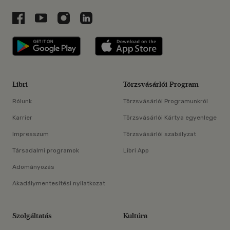
Libri a Facebookon
Libri a Youtube-on
Libri az Instagramon
Libri a LinkedInen
Libri applikáció Szerezd meg: Google P
Libri applikáció 
Libri
Törzsvásárlói Program
Rólunk
Törzsvásárlói Programunkról
Karrier
Törzsvásárlói Kártya egyenlege
Impresszum
Törzsvásárlói szabályzat
Társadalmi programok
Libri App
Adományozás
Akadálymentesítési nyilatkozat
Szolgáltatás
Kultúra