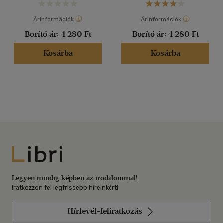
Árinformációk
Árinformációk
Borító ár:
4 280 Ft
Borító ár:
4 280 Ft
Kosárba
Kosárba
Libri
Legyen mindig képben az irodalommal!
Iratkozzon fel legfrissebb híreinkért!
Hírlevél-feliratkozás