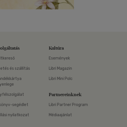
olgáltatás
Kultúra
ltkereső
Események
zetés és szállítás
Libri Magazin
ándékkártya
Libri Mini Polc
yenlege
Partnereinknek
yfélszolgálat
könyv-segédlet
Libri Partner Program
állási nyilatkozat
Médiaajánlat