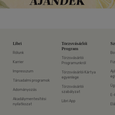
Libri
Törzsvásárlói
Sz
Program
Rólunk
Bo
Törzsvásárlói
Karrier
Fi
Programunkról
Impresszum
Aj
Törzsvásárlói Kártya
eg
egyenlege
Társadalmi programok
Üg
Törzsvásárlói
Adományozás
szabályzat
E-
Akadálymentesítési
Libri App
nyilatkozat
El