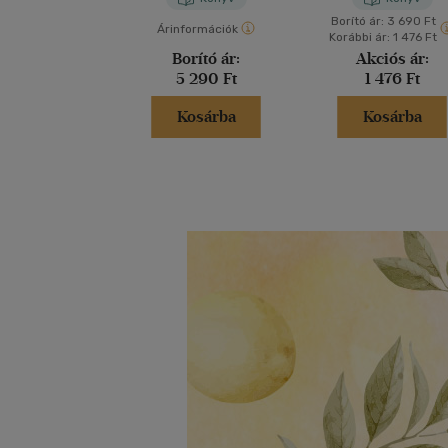
Borító ár:
3 690 Ft
Árinformációk
Korábbi ár:
1 476 Ft
Borító ár:
Akciós ár:
5 290 Ft
1 476 Ft
Kosárba
Kosárba