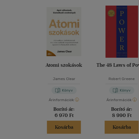
Atomi szokások
The 48 Laws of P
James Clear
Robert Greene
Könyv
Könyv
Árinformációk
Árinformációk
Borító ár:
Borító ár:
6 970 Ft
8 990 Ft
Kosárba
Kosárba