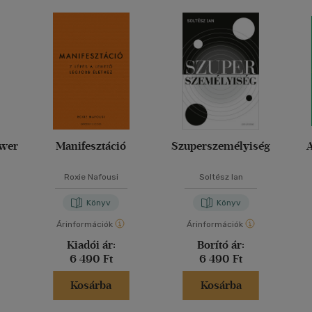
ower
Manifesztáció
Szuperszemélyiség
Roxie Nafousi
Soltész Ian
Könyv
Könyv
Árinformációk
Árinformációk
Kiadói ár:
Borító ár:
6 490 Ft
6 490 Ft
Kosárba
Kosárba