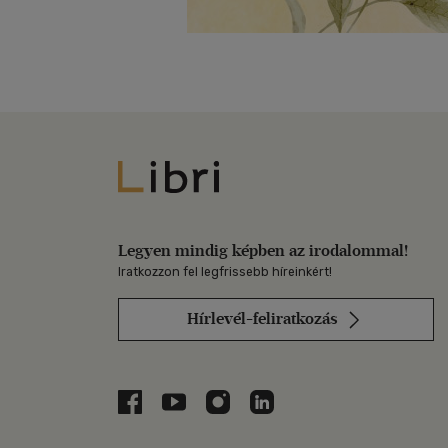
Libri
Legyen mindig képben az irodalommal!
Iratkozzon fel legfrissebb híreinkért!
Hírlevél-feliratkozás
Libri a Facebookon
Libri a Youtube-on
Libri az Instagramon
Libri a LinkedInen