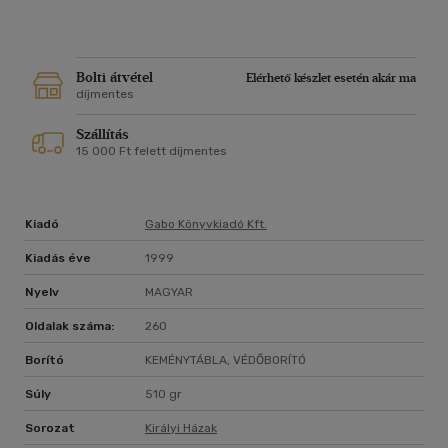
Bolti átvétel
Elérhető készlet esetén akár ma
díjmentes
Szállítás
15 000 Ft felett díjmentes
Kiadó
Gabo Könyvkiadó Kft.
Kiadás éve
1999
Nyelv
MAGYAR
Oldalak száma:
260
Borító
KEMÉNYTÁBLA, VÉDŐBORÍTÓ
Súly
510 gr
Sorozat
Királyi Házak