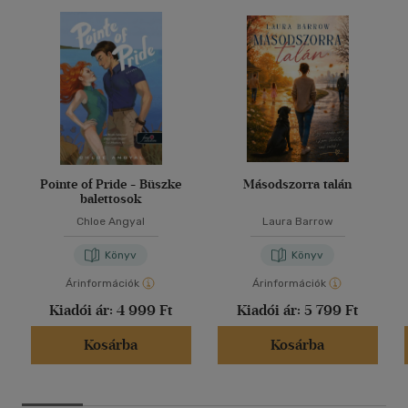
Pointe of Pride - Büszke
Másodszorra talán
balettosok
Chloe Angyal
Laura Barrow
Könyv
Könyv
Árinformációk
Árinformációk
Kiadói ár:
4 999 Ft
Kiadói ár:
5 799 Ft
Kosárba
Kosárba