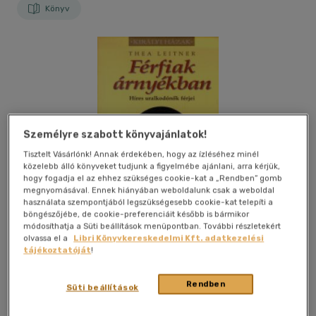
Könyv
Személyre szabott könyvajánlatok!
Tisztelt Vásárlónk! Annak érdekében, hogy az ízléséhez minél
közelebb álló könyveket tudjunk a figyelmébe ajánlani, arra kérjük,
hogy fogadja el az ehhez szükséges cookie-kat a „Rendben” gomb
megnyomásával. Ennek hiányában weboldalunk csak a weboldal
használata szempontjából legszükségesebb cookie-kat telepíti a
böngészőjébe, de cookie-preferenciáit később is bármikor
módosíthatja a Süti beállítások menüpontban. További részletekért
olvassa el a
Libri Könyvkereskedelmi Kft. adatkezelési
tájékoztatóját
!
Kívánságlistához adom
Megosztom
Rendben
Süti beállítások