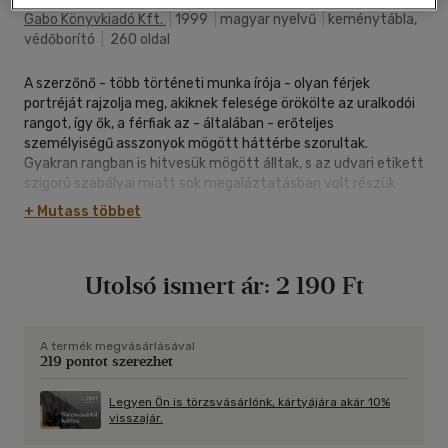
Gabo Könyvkiadó Kft.
|
1999
|
magyar nyelvű
|
keménytábla,
védőborító
|
260 oldal
A szerzőnő - több történeti munka írója - olyan férjek
portréját rajzolja meg, akiknek felesége örökölte az uralkodói
rangot, így ők, a férfiak az - általában - erőteljes
személyiségű asszonyok mögött háttérbe szorultak.
Gyakran rangban is hitvesük mögött álltak, s az udvari etikett
szigorú szabályai miatt sok megaláztatásban volt részük
(például nyilvános étkezéseken nem ülhettek feleségük
+ Mutass többet
mellett). Legtöbbjük nem tudta kibontakoztatni igazi
egyéniségét, visszahúzódott a magánélet bástyái mögé, a
különböző tudományoknak szentelte életét. Ezeknek az
Utolsó ismert ár:
2 190 Ft
„árnyékban élő férfiaknak" az élete sokkal rövidebb volt, mint
szép kort megért feleségeiké. A könyv Nagy Katalin cárnő
férjéről, Péter cárról, Mária Terézia férjéről, Ferenc Istvánról és
Viktória királynő férjéről, Albertről szól.
A termék megvásárlásával
219 pontot szerezhet
Legyen Ön is törzsvásárlónk, kártyájára akár 10%
visszajár.