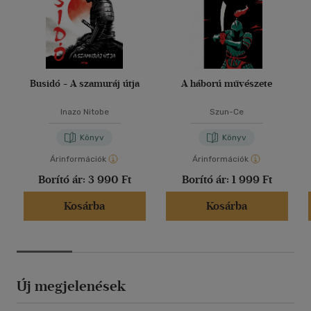
Busidó - A szamuráj útja
A háború művészete
Inazo Nitobe
Szun-Ce
Könyv
Könyv
Árinformációk
Árinformációk
Borító ár:
3 990 Ft
Borító ár:
1 999 Ft
Kosárba
Kosárba
Új megjelenések