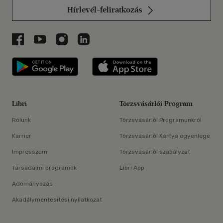
Hírlevél-feliratkozás
Libri a Facebookon
Libri a Youtube-on
Libri az Instagramon
Libri a LinkedInen
Libri applikáció Szerezd meg: Google P
Libri applikáció 
Libri
Törzsvásárlói Program
Rólunk
Törzsvásárlói Programunkról
Karrier
Törzsvásárlói Kártya egyenlege
Impresszum
Törzsvásárlói szabályzat
Társadalmi programok
Libri App
Adományozás
Akadálymentesítési nyilatkozat