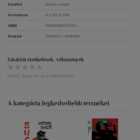
Fordító
Simon László
Formátum
A 5 210 X 148
ISBN
9789638009753
Árukód
2105105 / 1016084
Vásárlói értékelések, vélemények
Kérjük, lépjen be az értékeléshez!
A kategória legkedveltebb termékei