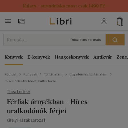
Kulacs / strandtáska most csak 1499 Ft!
Törzsvásárlói Kártya adatai
Részletes keresés
Könyvek
E-könyvek
Hangoskönyvek
Antikvár
Zene,
Főoldal
Könyvek
Történelem
Egyetemes történelem
művelődéstörténet, kultúrtörté
Thea Leitner
Férfiak árnyékban
- Híres
uralkodónők férjei
Királyi Házak sorozat