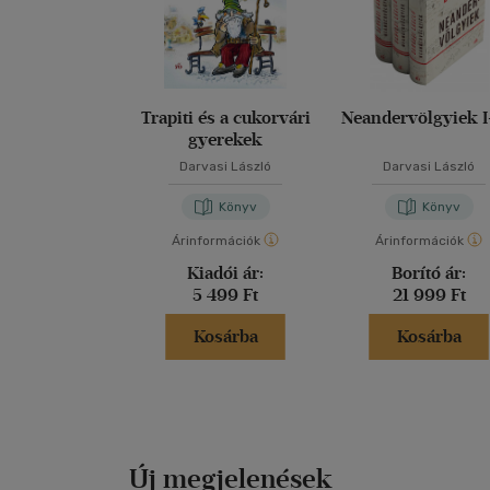
Trapiti és a cukorvári
Neandervölgyiek I-
gyerekek
Darvasi László
Darvasi László
Könyv
Könyv
Árinformációk
Árinformációk
Kiadói ár:
Borító ár:
5 499 Ft
21 999 Ft
Kosárba
Kosárba
Új megjelenések