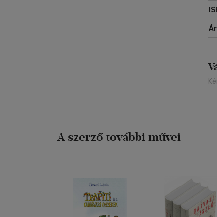
IS
Á
V
Ké
A szerző további művei