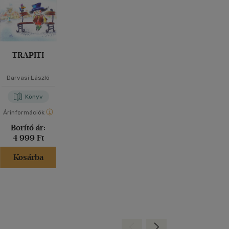
TRAPITI
Darvasi László
Könyv
Árinformációk
Borító ár:
4 999 Ft
Kosárba
Hátra
Előre