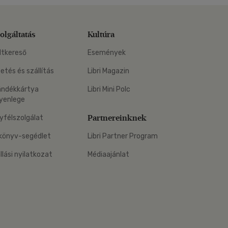
olgáltatás
Kultúra
ltkereső
Események
zetés és szállítás
Libri Magazin
ándékkártya
Libri Mini Polc
yenlege
Partnereinknek
yfélszolgálat
könyv-segédlet
Libri Partner Program
állási nyilatkozat
Médiaajánlat