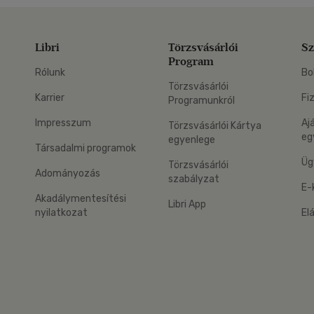
Libri
Törzsvásárlói
Sz
Program
Rólunk
Bo
Törzsvásárlói
Karrier
Fi
Programunkról
Impresszum
Aj
Törzsvásárlói Kártya
eg
egyenlege
Társadalmi programok
Üg
Törzsvásárlói
Adományozás
szabályzat
E-
Akadálymentesítési
Libri App
nyilatkozat
El
eg: Google Play
 applikáció Letölthető az App Store-ból