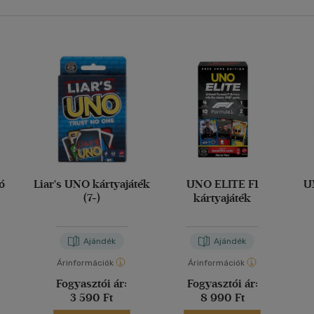
ó
Liar's UNO kártyajáték
UNO ELITE F1
U
(7+)
kártyajáték
Ajándék
Ajándék
Árinformációk
Árinformációk
Fogyasztói ár:
Fogyasztói ár:
3 590 Ft
8 990 Ft