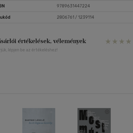
BN
9789631447224
rukód
2806761 / 1239114
ásárlói értékelések, vélemények
rjük, lépjen be az értékeléshez!