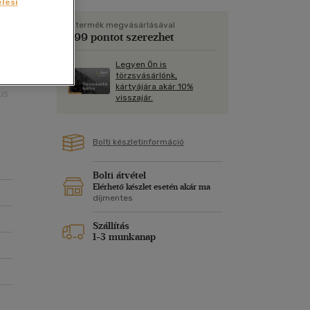
Kártya
lési
Vallás, mitológia
m
Képeslap
A termék megvásárlásával
599 pontot szerezhet
és Természet
yv
Naptár
ga
Legyen Ön is
k
Papír, írószer
törzsvásárlónk,
kártyájára akár 10%
ok
us
visszajár.
olt
an
Bolti készletinformáció
Bolti átvétel
Elérhető készlet esetén akár ma
díjmentes
Szállítás
1-3 munkanap