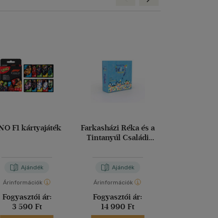
NO F1 kártyajáték
Farkasházi Réka és a
Társasjáté
Tintanyúl Családi
Kedvenc m
társasjáték
Ajándék
Ajándék
Aján
Árinformációk
Árinformációk
Árinformáci
Fogyasztói ár:
Fogyasztói ár:
Fogyasztó
3 590 Ft
14 990 Ft
5 990 