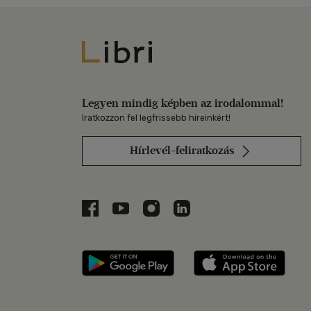
Libri
Legyen mindig képben az irodalommal!
Iratkozzon fel legfrissebb híreinkért!
Hírlevél-feliratkozás
Libri a Facebookon
Libri a Youtube-on
Libri az Instagramon
Libri a LinkedInen
Libri applikáció Szerezd m
Libri