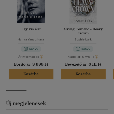
Egy kis élet
Alvilági románc - Heavy
Crown
Hanya Yanagihara
Sophie Lark
Könyv
Könyv
Árinformációk
Kiadói ár:
6 790 Ft
Borító ár:
8 999 Ft
Bevezető ár:
6 111 Ft
Kosárba
Kosárba
Új megjelenések