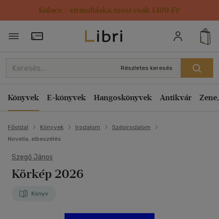
Kulacs / strandtáska most csak 1499 Ft!
Törzsvásárlói Kártya adatai
Részletes keresés
Könyvek
E-könyvek
Hangoskönyvek
Antikvár
Zene,
Főoldal
Könyvek
Irodalom
Szépirodalom
Novella, elbeszélés
Szegő János
Körkép 2026
Könyv