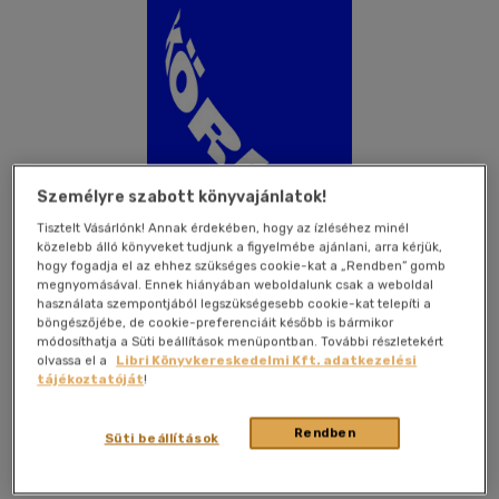
Személyre szabott könyvajánlatok!
Tisztelt Vásárlónk! Annak érdekében, hogy az ízléséhez minél
közelebb álló könyveket tudjunk a figyelmébe ajánlani, arra kérjük,
hogy fogadja el az ehhez szükséges cookie-kat a „Rendben” gomb
megnyomásával. Ennek hiányában weboldalunk csak a weboldal
használata szempontjából legszükségesebb cookie-kat telepíti a
böngészőjébe, de cookie-preferenciáit később is bármikor
módosíthatja a Süti beállítások menüpontban. További részletekért
olvassa el a
Libri Könyvkereskedelmi Kft. adatkezelési
Kívánságlistához adom
Megosztom
tájékoztatóját
!
Rendben
Süti beállítások
Magvető Kft.
|
2026
|
magyar nyelvű
|
puhatáblás,
ragasztókötött
|
292 oldal