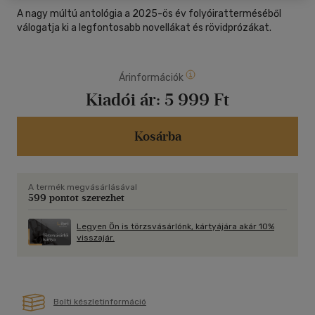
A nagy múltú antológia a 2025-ös év folyóiratterméséből
válogatja ki a legfontosabb novellákat és rövidprózákat.
Árinformációk
Kiadói ár:
5 999 Ft
Kosárba
A termék megvásárlásával
599 pontot szerezhet
Legyen Ön is törzsvásárlónk, kártyájára akár 10%
visszajár.
Bolti készletinformáció