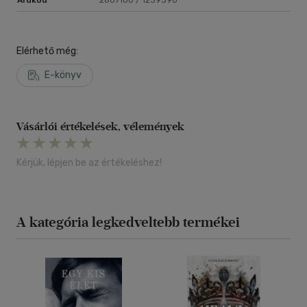
Árukód
2807100 / 1239390
Elérhető még:
E-könyv
Vásárlói értékelések, vélemények
Kérjük, lépjen be az értékeléshez!
A kategória legkedveltebb termékei