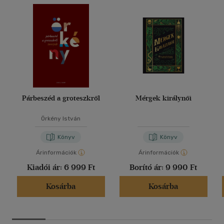
Párbeszéd a groteszkről
Mérgek királynői
Örkény István
Könyv
Könyv
Árinformációk
Árinformációk
Kiadói ár:
6 999 Ft
Borító ár:
9 990 Ft
Kosárba
Kosárba