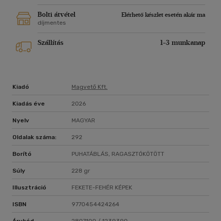
Bolti átvétel
Elérhető készlet esetén akár ma
díjmentes
Szállítás
1-3 munkanap
Kiadó
Magvető Kft.
Kiadás éve
2026
Nyelv
MAGYAR
Oldalak száma:
292
Borító
PUHATÁBLÁS, RAGASZTÓKÖTÖTT
Súly
228 gr
Illusztráció
FEKETE-FEHÉR KÉPEK
ISBN
9770454424264