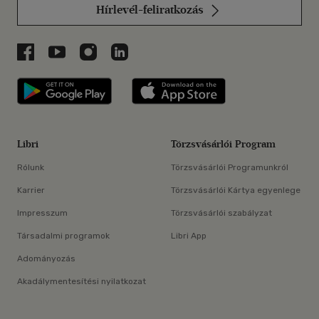
Hírlevél-feliratkozás
Libri a Facebookon
Libri a Youtube-on
Libri az Instagramon
Libri a LinkedInen
Libri applikáció Szerezd meg: Google P
Libri applikáció 
Libri
Törzsvásárlói Program
Rólunk
Törzsvásárlói Programunkról
Karrier
Törzsvásárlói Kártya egyenlege
Impresszum
Törzsvásárlói szabályzat
Társadalmi programok
Libri App
Adományozás
Akadálymentesítési nyilatkozat