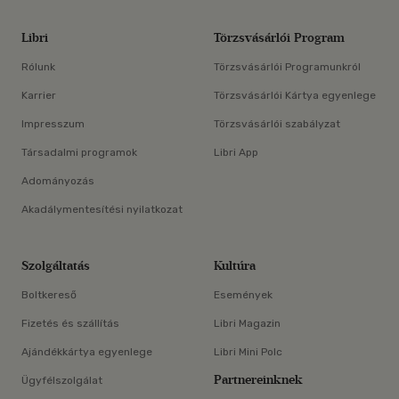
Libri
Törzsvásárlói Program
Rólunk
Törzsvásárlói Programunkról
Karrier
Törzsvásárlói Kártya egyenlege
Impresszum
Törzsvásárlói szabályzat
Társadalmi programok
Libri App
Adományozás
Akadálymentesítési nyilatkozat
Szolgáltatás
Kultúra
Boltkereső
Események
Fizetés és szállítás
Libri Magazin
Ajándékkártya egyenlege
Libri Mini Polc
Partnereinknek
Ügyfélszolgálat