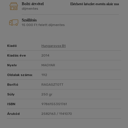
Bolti átvétel
Elérhető készlet esetén akár ma
díjmentes
Szállítás
15 000 Ft felett díjmentes
Kiadó
Hungarovox Bt
Kiadás éve
2014
Nyelv
MAGYAR
Oldalak száma:
192
Borító
RAGASZTOTT
Súly
250 gr
ISBN
9786155351761
Árukód
2582163 / 1141070