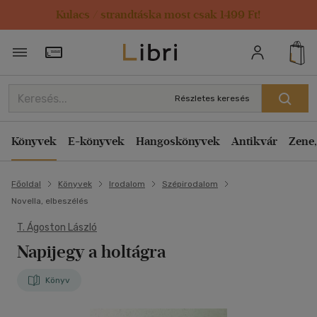
Kulacs / strandtáska most csak 1499 Ft!
Törzsvásárlói Kártya adatai
Részletes keresés
Könyvek
E-könyvek
Hangoskönyvek
Antikvár
Zene,
Főoldal
Könyvek
Irodalom
Szépirodalom
Novella, elbeszélés
T. Ágoston László
Napijegy a holtágra
Könyv