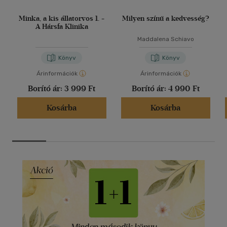
Minka, a kis állatorvos 1. -
Milyen színű a kedvesség?
A Hársfa Klinika
Maddalena Schiavo
Könyv
Könyv
Árinformációk
Árinformációk
Borító ár:
3 999 Ft
Borító ár:
4 990 Ft
Kosárba
Kosárba