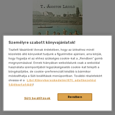
Személyre szabott könyvajánlatok!
Tisztelt Vásárlónk! Annak érdekében, hogy az ízléséhez minél
közelebb álló könyveket tudjunk a figyelmébe ajánlani, arra kérjük,
hogy fogadja el az ehhez szükséges cookie-kat a „Rendben” gomb
megnyomásával. Ennek hiányában weboldalunk csak a weboldal
használata szempontjából legszükségesebb cookie-kat telepíti a
böngészőjébe, de cookie-preferenciáit később is bármikor
módosíthatja a Süti beállítások menüpontban. További részletekért
olvassa el a
Libri Könyvkereskedelmi Kft. adatkezelési
tájékoztatóját
!
Kívánságlistához adom
Megosztom
Rendben
Süti beállítások
Hungarovox Bt
|
2014
|
magyar nyelvű
|
ragasztott
|
192
oldal