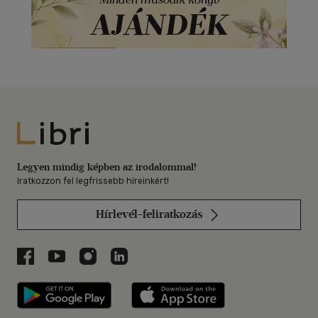
Libri
Legyen mindig képben az irodalommal!
Iratkozzon fel legfrissebb híreinkért!
Hírlevél-feliratkozás
Libri a Facebookon
Libri a Youtube-on
Libri az Instagramon
Libri a LinkedInen
Libri applikáció Szerezd meg: Google P
Libri applikáció 