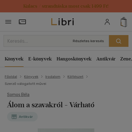
Kulacs / strandtáska most csak 1499 Ft!
Törzsvásárlói Kártya adatai
Részletes keresés
Könyvek
E-könyvek
Hangoskönyvek
Antikvár
Zene,
Főoldal
Könyvek
Irodalom
Költészet
Szerző válogatott művei
Somos Béla
Álom a szavakról
- Várható
Antikvár