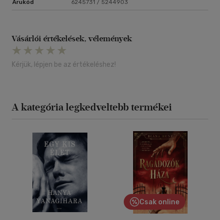
Árukód
6245731 / 5244903
Vásárlói értékelések, vélemények
Kérjük, lépjen be az értékeléshez!
A kategória legkedveltebb termékei
Csak online