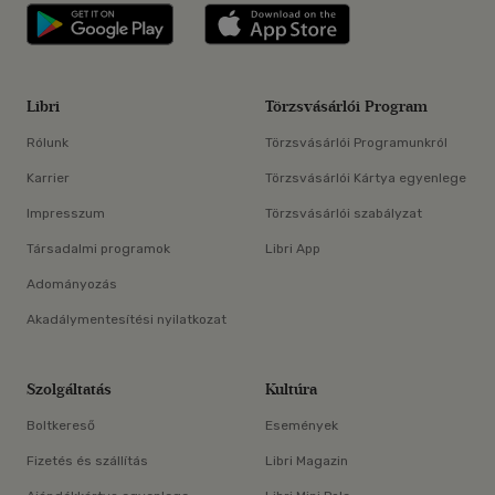
Libri applikáció Szerezd meg: Google P
Libri applikáció 
Libri
Törzsvásárlói Program
Rólunk
Törzsvásárlói Programunkról
Karrier
Törzsvásárlói Kártya egyenlege
Impresszum
Törzsvásárlói szabályzat
Társadalmi programok
Libri App
Adományozás
Akadálymentesítési nyilatkozat
Szolgáltatás
Kultúra
Boltkereső
Események
Fizetés és szállítás
Libri Magazin