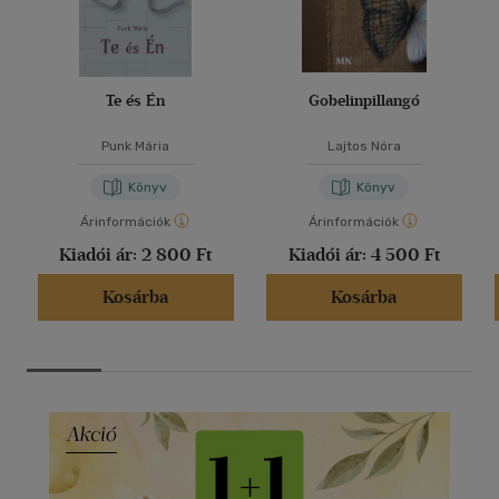
Te és Én
Gobelinpillangó
Punk Mária
Lajtos Nóra
Könyv
Könyv
Árinformációk
Árinformációk
Kiadói ár:
2 800 Ft
Kiadói ár:
4 500 Ft
Kosárba
Kosárba