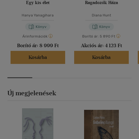
Egy kis élet
Ragadozók Háza
Hanya Yanagihara
Diana Hunt
Könyv
Könyv
Árinformációk
Borító ár:
5 890 Ft
Borító ár:
8 999 Ft
Akciós ár:
4 123 Ft
Kosárba
Kosárba
Új megjelenések