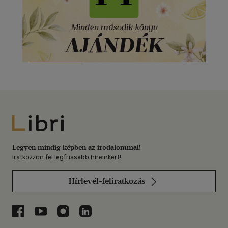
Libri
Legyen mindig képben az irodalommal!
Iratkozzon fel legfrissebb híreinkért!
Hírlevél-feliratkozás
Libri a Facebookon
Libri a Youtube-on
Libri az Instagramon
Libri a LinkedInen