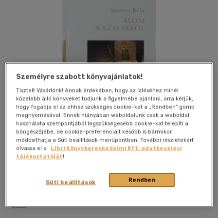
Személyre szabott könyvajánlatok!
Tisztelt Vásárlónk! Annak érdekében, hogy az ízléséhez minél
közelebb álló könyveket tudjunk a figyelmébe ajánlani, arra kérjük,
hogy fogadja el az ehhez szükséges cookie-kat a „Rendben” gomb
megnyomásával. Ennek hiányában weboldalunk csak a weboldal
használata szempontjából legszükségesebb cookie-kat telepíti a
böngészőjébe, de cookie-preferenciáit később is bármikor
módosíthatja a Süti beállítások menüpontban. További részletekért
olvassa el a
Libri Könyvkereskedelmi Kft. adatkezelési
tájékoztatóját
!
Kívánságlistához adom
Megosztom
Rendben
Süti beállítások
Magyar Napló Kiadó
|
2010
|
magyar nyelvű
|
kartonált
|
100
oldal