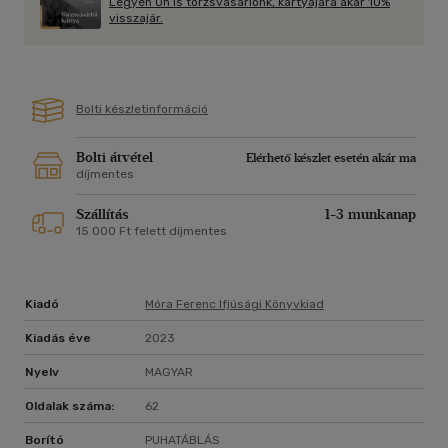
Legyen Ön is törzsvásárlónk, kártyájára akár 10%
visszajár.
Bolti készletinformáció
Bolti átvétel
Elérhető készlet esetén akár ma
díjmentes
Szállítás
1-3 munkanap
15 000 Ft felett díjmentes
Kiadó
Móra Ferenc Ifjúsági Könyvkiad
Kiadás éve
2023
Nyelv
MAGYAR
Oldalak száma:
62
Borító
PUHATÁBLÁS