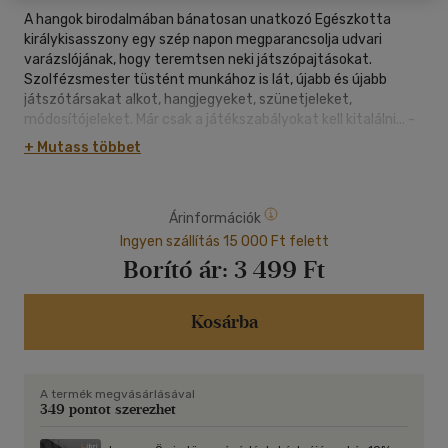
A hangok birodalmában bánatosan unatkozó Egészkotta
királykisasszony egy szép napon megparancsolja udvari
varázslójának, hogy teremtsen neki játszópajtásokat.
Szolfézsmester tüstént munkához is lát, újabb és újabb
játszótársakat alkot, hangjegyeket, szünetjeleket,
módosítójeleket. Már csak a játékszabályokat kell kitalálni... -
de ez nem is olyan egyszerű feladat!
+ Mutass többet
A hangok csodálatos világában játszódó bájos mese
szórakoztató módon nyújt segítséget a zenei alapismeretek
Árinformációk
elsajátításához.
Ingyen szállítás 15 000 Ft felett
Borító ár:
3 499 Ft
Kosárba
A termék megvásárlásával
349 pontot szerezhet