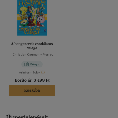
A hangszerek csodálatos
világa
Christian Caumon
-
Pierre
Ferrari
-
Stéphane Gris
-
Cathia De Léone
Könyv
Árinformációk
Borító ár:
3 499 Ft
Kosárba
Új megjelenések