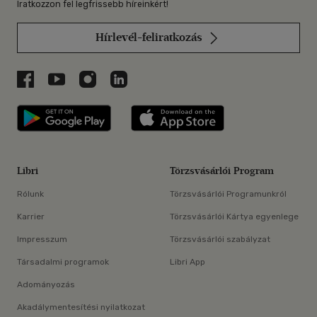
Iratkozzon fel legfrissebb híreinkért!
Hírlevél-feliratkozás
Libri a Facebookon
Libri a Youtube-on
Libri az Instagramon
Libri a LinkedInen
Libri applikáció Szerezd meg: Google P
Libri applikáció 
Libri
Törzsvásárlói Program
Rólunk
Törzsvásárlói Programunkról
Karrier
Törzsvásárlói Kártya egyenlege
Impresszum
Törzsvásárlói szabályzat
Társadalmi programok
Libri App
Adományozás
Akadálymentesítési nyilatkozat