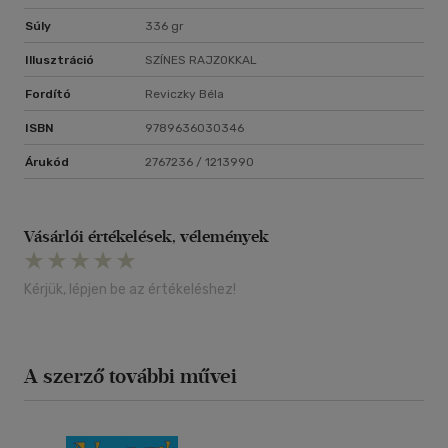
Súly
336 gr
Illusztráció
SZÍNES RAJZOKKAL
Fordító
Reviczky Béla
ISBN
9789636030346
Árukód
2767236 / 1213990
Vásárlói értékelések, vélemények
Kérjük, lépjen be az értékeléshez!
A szerző további művei