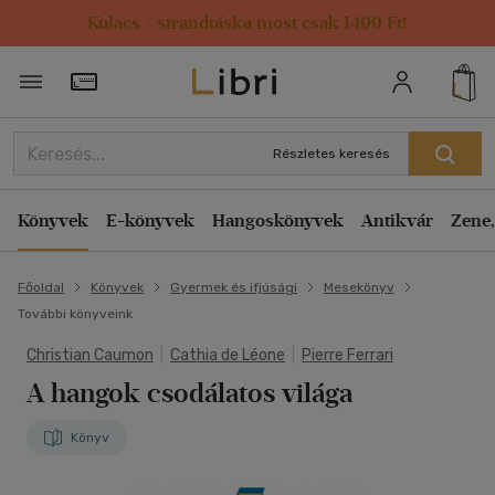
Kulacs / strandtáska most csak 1499 Ft!
Törzsvásárlói Kártya adatai
Részletes keresés
Könyvek
E-könyvek
Hangoskönyvek
Antikvár
Zene,
Főoldal
Könyvek
Gyermek és ifjúsági
Mesekönyv
További könyveink
Christian Caumon
|
Cathia de Léone
|
Pierre Ferrari
A hangok csodálatos világa
Könyv