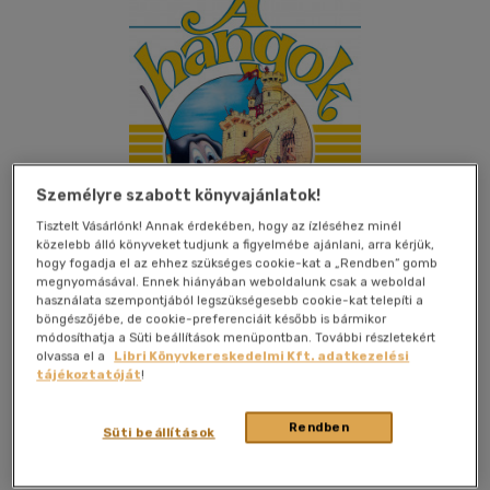
Személyre szabott könyvajánlatok!
Tisztelt Vásárlónk! Annak érdekében, hogy az ízléséhez minél
közelebb álló könyveket tudjunk a figyelmébe ajánlani, arra kérjük,
hogy fogadja el az ehhez szükséges cookie-kat a „Rendben” gomb
megnyomásával. Ennek hiányában weboldalunk csak a weboldal
használata szempontjából legszükségesebb cookie-kat telepíti a
böngészőjébe, de cookie-preferenciáit később is bármikor
módosíthatja a Süti beállítások menüpontban. További részletekért
olvassa el a
Libri Könyvkereskedelmi Kft. adatkezelési
Kívánságlistához adom
Megosztom
tájékoztatóját
!
Rendben
Süti beállítások
Móra Ferenc Ifjúsági Könyvkiad
|
2023
|
magyar nyelvű
|
puhatáblás
|
62 oldal