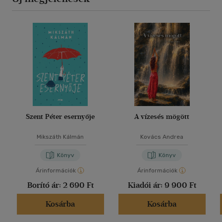
Szent Péter esernyője
A vízesés mögött
Mikszáth Kálmán
Kovács Andrea
Könyv
Könyv
Árinformációk
Árinformációk
Borító ár:
2 690 Ft
Kiadói ár:
9 900 Ft
Kosárba
Kosárba