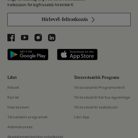
Iratkozzon fel legfrissebb híreinkért!
Hírlevél-feliratkozás
Libri a Facebookon
Libri a Youtube-on
Libri az Instagramon
Libri a LinkedInen
Libri applikáció Szerezd meg: Google P
Libri applikáció 
Libri
Törzsvásárlói Program
Rólunk
Törzsvásárlói Programunkról
Karrier
Törzsvásárlói Kártya egyenlege
Impresszum
Törzsvásárlói szabályzat
Társadalmi programok
Libri App
Adományozás
Akadálymentesítési nyilatkozat