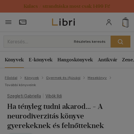
Kulacs / strandtáska most csak 1499 Ft!
Törzsvásárlói Kártya adatai
Részletes keresés
Könyvek
E-könyvek
Hangoskönyvek
Antikvár
Zene,
Főoldal
Könyvek
Gyermek és ifjúsági
Mesekönyv
További könyveink
Szegleti Gabriella
|
Vibók Ildi
Ha tényleg tudni akarod...
- A
neurodiverzitás könyve
gyerekeknek és felnőtteknek