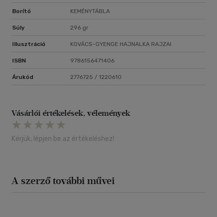
mindennapokban.
Borító
KEMÉNYTÁBLA
Súly
296 gr
Illusztráció
KOVÁCS-GYENGE HAJNALKA RAJZAI
ISBN
9786156471406
Árukód
2776725 / 1220610
Vásárlói értékelések, vélemények
Kérjük, lépjen be az értékeléshez!
A szerző további művei