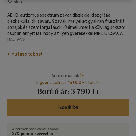
63 oldal
ADHD, autizmus spektrum zavar, diszlexia, diszgráfia,
diszkalkulia, tik zavar... Szavak, melyeket gyakran frusztrált
sóhajok és szemforgatások kísérnek, mert a külvilág sokszor
csupán annyit lát, hogy az ilyen gyerekekkel MINDIG CSAK A
BAJ VAN!
Izegnek-mozognak, nem tudnak nyugton maradni, vagy
+ Mutass többet
éppen bosszantóan akadékoskodnak, totojáznak, elkésnek,
elrontják, elfelejtik, eltévesztik, összekeverik, és egészen
egyszerűen nem boldogulnak vele... Hogy mivel? Hát a
Árinformációk
hétköznapi feladatokkal, amelyek nekik gyakran igazi kihívást
jelentenek.
Ingyen szállítás 15 000 Ft felett
Borító ár:
3 790 Ft
Közben azonban tele vannak jó szándékkal, és azok a dolgok,
amelyek kívülről nézve olyan idegesítőnek és lehetetlennek
tűnnek, belülről egészen máshogy festenek. Ha egyszer
Kosárba
megnéznénk az ő szemükkel a világot, utána őket is
másképpen látnánk. De hiszen megnézhetjük - ebben a
könyvben!
A termék megvásárlásával
379 pontot szerezhet