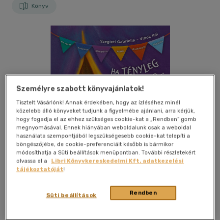
Könyv
Személyre szabott könyvajánlatok!
Tisztelt Vásárlónk! Annak érdekében, hogy az ízléséhez minél
közelebb álló könyveket tudjunk a figyelmébe ajánlani, arra kérjük,
hogy fogadja el az ehhez szükséges cookie-kat a „Rendben” gomb
megnyomásával. Ennek hiányában weboldalunk csak a weboldal
használata szempontjából legszükségesebb cookie-kat telepíti a
böngészőjébe, de cookie-preferenciáit később is bármikor
módosíthatja a Süti beállítások menüpontban. További részletekért
olvassa el a
Libri Könyvkereskedelmi Kft. adatkezelési
tájékoztatóját
!
Kívánságlistához adom
Megosztom
Rendben
Süti beállítások
Kulcslyuk Kiadó Kft.
|
2023
|
magyar nyelvű
|
keménytábla
|