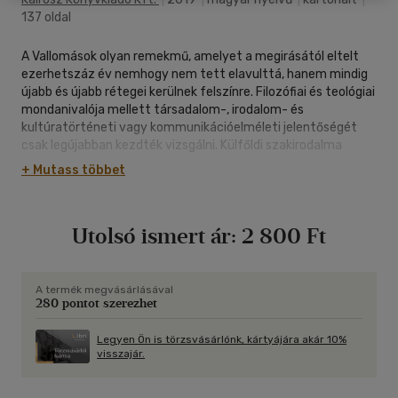
137 oldal
A Vallomások olyan remekmű, amelyet a megirásától eltelt
ezerhetszáz év nemhogy nem tett elavulttá, hanem mindig
újabb és újabb rétegei kerülnek felszínre. Filozófiai és teológiai
mondanivalója mellett társadalom-, irodalom- és
kultúratörténeti vagy kommunikációelméleti jelentőségét
csak legújabban kezdték vizsgálni. Külfőldi szakirodalma
óriási, a magyar kutatás azonban alig foglalkozott
+ Mutass többet
elemzésével. Ezt a hiányt pótolja a szerző, a Magyar
Patrisztikai Társaság egyik alapítója és a Magar Hagiográfiai
Társaság elnöke jelen, posztumusz kötete.
Utolsó ismert ár:
2 800 Ft
A termék megvásárlásával
280 pontot szerezhet
Legyen Ön is törzsvásárlónk, kártyájára akár 10%
visszajár.