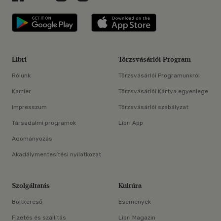
Libri applikáció Szerezd meg: Google P
Libri applikáció 
Libri
Törzsvásárlói Program
Rólunk
Törzsvásárlói Programunkról
Karrier
Törzsvásárlói Kártya egyenlege
Impresszum
Törzsvásárlói szabályzat
Társadalmi programok
Libri App
Adományozás
Akadálymentesítési nyilatkozat
Szolgáltatás
Kultúra
Boltkereső
Események
Fizetés és szállítás
Libri Magazin