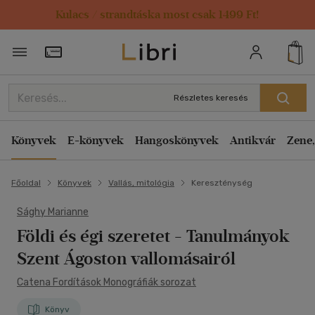
Kulacs / strandtáska most csak 1499 Ft!
Törzsvásárlói Kártya adatai
Részletes keresés
Könyvek
E-könyvek
Hangoskönyvek
Antikvár
Zene,
Főoldal
Könyvek
Vallás, mitológia
Kereszténység
Sághy Marianne
Földi és égi szeretet
- Tanulmányok
Szent Ágoston vallomásairól
Catena Fordítások Monográfiák sorozat
Könyv