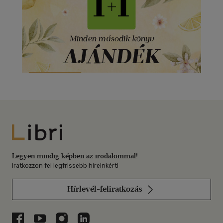
Libri
Legyen mindig képben az irodalommal!
Iratkozzon fel legfrissebb híreinkért!
Hírlevél-feliratkozás
Libri a Facebookon
Libri a Youtube-on
Libri az Instagramon
Libri a LinkedInen