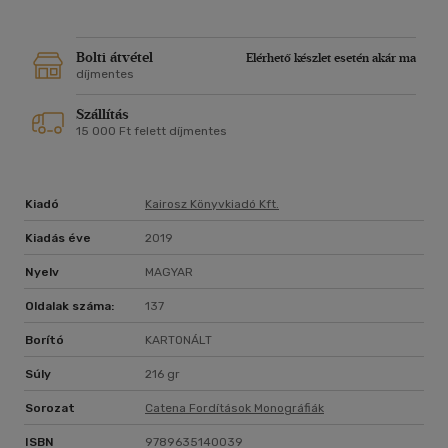
Bolti átvétel
Elérhető készlet esetén akár ma
díjmentes
Szállítás
15 000 Ft felett díjmentes
Kiadó
Kairosz Könyvkiadó Kft.
Kiadás éve
2019
Nyelv
MAGYAR
Oldalak száma:
137
Borító
KARTONÁLT
Súly
216 gr
Sorozat
Catena Fordítások Monográfiák
ISBN
9789635140039