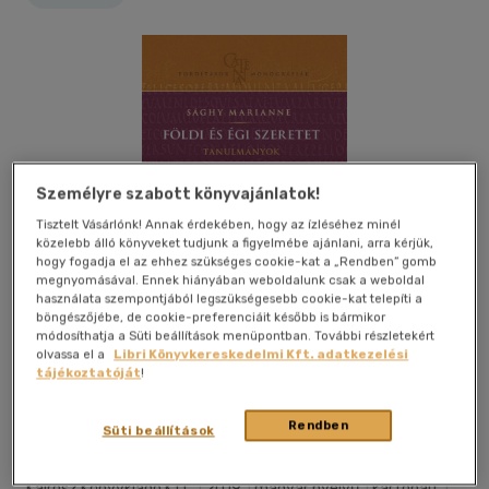
Személyre szabott könyvajánlatok!
Tisztelt Vásárlónk! Annak érdekében, hogy az ízléséhez minél
közelebb álló könyveket tudjunk a figyelmébe ajánlani, arra kérjük,
hogy fogadja el az ehhez szükséges cookie-kat a „Rendben” gomb
megnyomásával. Ennek hiányában weboldalunk csak a weboldal
használata szempontjából legszükségesebb cookie-kat telepíti a
böngészőjébe, de cookie-preferenciáit később is bármikor
módosíthatja a Süti beállítások menüpontban. További részletekért
olvassa el a
Libri Könyvkereskedelmi Kft. adatkezelési
tájékoztatóját
!
Kívánságlistához adom
Megosztom
Rendben
Süti beállítások
Kairosz Könyvkiadó Kft.
|
2019
|
magyar nyelvű
|
kartonált
|