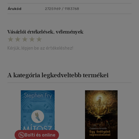
Árukód
2725969 / 1183768
Vásárlói értékelések, vélemények
Kérjük, lépjen be az értékeléshez!
A kategória legkedveltebb termékei
Bolti és online