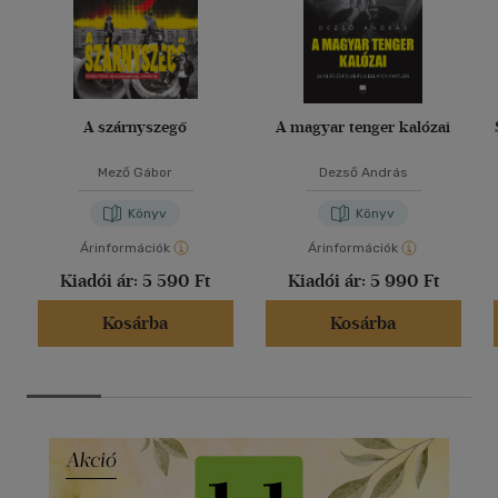
A szárnyszegő
A magyar tenger kalózai
Mező Gábor
Dezső András
Könyv
Könyv
Árinformációk
Árinformációk
Kiadói ár:
5 590 Ft
Kiadói ár:
5 990 Ft
Kosárba
Kosárba