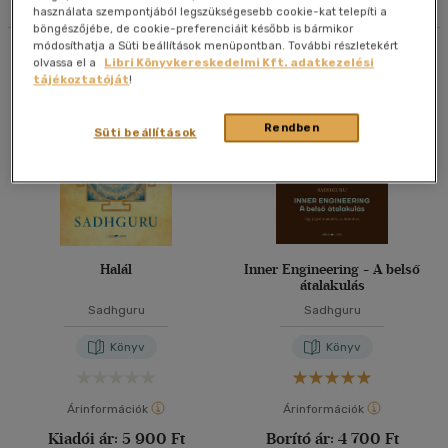
használata szempontjából legszükségesebb cookie-kat telepíti a
böngészőjébe, de cookie-preferenciáit később is bármikor
40 db / oldal
módosíthatja a Süti beállítások menüpontban. További részletekért
Összesen
3
db
olvassa el a
Libri Könyvkereskedelmi Kft. adatkezelési
tájékoztatóját
!
Alkalmaz
Rendben
Süti beállítások
Halál
Inner Engineering - A belső
átalakulás
Sadhguru
Sadhguru
Könyv
Könyv
Árinformációk
Árinformációk
Kiadói ár:
5 900 Ft
Borító ár:
4 700 Ft