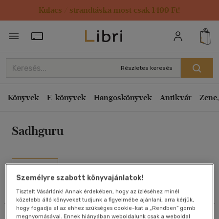
Kulacs / strandtáska most csak 1499 Ft!
Rendezés
Törzsvásárlói Kártya adatai
Rendezés
Kiadás éve szerint csökkenő
Részletes keresés
Kiadás éve szerint növekvő
Ár szerint csökkenő
Könyvek
E-könyvek
Hangoskönyvek
Antikvár
Zene,
Ár szerint növekvő
Sadhguru
Eladott darabszám szerint csökkenő
Eladott darabszám szerint növekvő
Cím szerint A-Z
Művei
Szerző szerint A-Z
Személyre szabott könyvajánlatok!
Tisztelt Vásárlónk! Annak érdekében, hogy az ízléséhez minél
Olvasói vélemények
közelebb álló könyveket tudjunk a figyelmébe ajánlani, arra kérjük,
Megjelenítés
hogy fogadja el az ehhez szükséges cookie-kat a „Rendben” gomb
megnyomásával. Ennek hiányában weboldalunk csak a weboldal
Szűrés
Rendezés
20 db / oldal