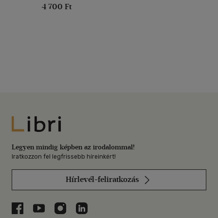
4 700 Ft
Libri
Legyen mindig képben az irodalommal!
Iratkozzon fel legfrissebb híreinkért!
Hírlevél-feliratkozás
Libri a Facebookon
Libri a Youtube-on
Libri az Instagramon
Libri a LinkedInen