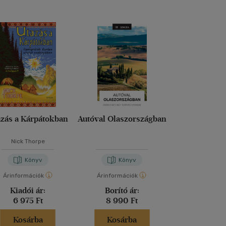
zás a Kárpátokban
Autóval Olaszországban
Bakancsli
Kastélyok, 
kúriá
Nick Thorpe
Könyv
Könyv
Kön
Árinformációk
Árinformációk
Árinformáci
Kiadói ár:
Borító ár:
Borító 
6 975 Ft
8 990 Ft
9 950 
Kosárba
Kosárba
Kosár