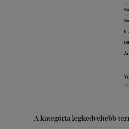
Sú
So
Il
IS
Á
V
Ké
A kategória legkedveltebb te