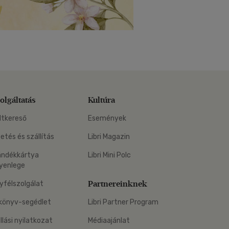
olgáltatás
Kultúra
ltkereső
Események
zetés és szállítás
Libri Magazin
ándékkártya
Libri Mini Polc
yenlege
Partnereinknek
yfélszolgálat
könyv-segédlet
Libri Partner Program
állási nyilatkozat
Médiaajánlat