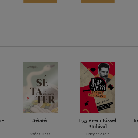
 -
Sétatér
Egy évem József
I
Attilával
Szőcs Géza
Prieger Zsolt