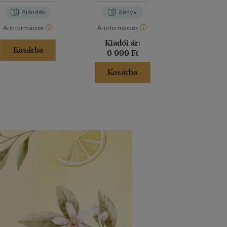
Ajándék
Könyv
Kön
Árinformációk
Árinformációk
Árinformáci
Kiadói ár:
Borító 
Kosárba
6 999 Ft
4 999 
Kosárba
Kosár