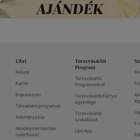
Libri
Törzsvásárlói
Sz
Program
Rólunk
Bo
Törzsvásárlói
Karrier
Fi
Programunkról
Impresszum
Aj
Törzsvásárlói Kártya
eg
egyenlege
Társadalmi programok
Üg
Törzsvásárlói
Adományozás
szabályzat
E-
Akadálymentesítési
Libri App
nyilatkozat
El