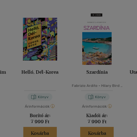
aim
Helló, Dél-Korea
Szardínia
Uta
Fabrizio Ardito
-
Hilary Bird
-
Stephanie Smith
-
Lisa
Voormei
Könyv
Könyv
Árinformációk
Árinformációk
Borító ár:
Kiadói ár:
7 999 Ft
7 990 Ft
Kosárba
Kosárba