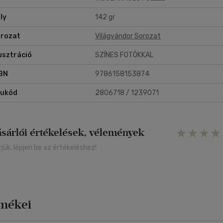
ly
142 gr
rozat
Világvándor Sorozat
lusztráció
SZÍNES FOTÓKKAL
BN
9786158153874
rukód
2806718 / 1239071
ásárlói értékelések, vélemények
rjük, lépjen be az értékeléshez!
rmékei