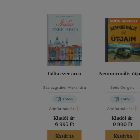
Itália ezer arca
Nemnormális útj
Szalczgruber Alexandra
Soós Gergely
Könyv
Könyv
Árinformációk
Árinformációk
Kiadói ár:
Kiadói ár:
6 995 Ft
9 990 Ft
Kosárba
Kosárba