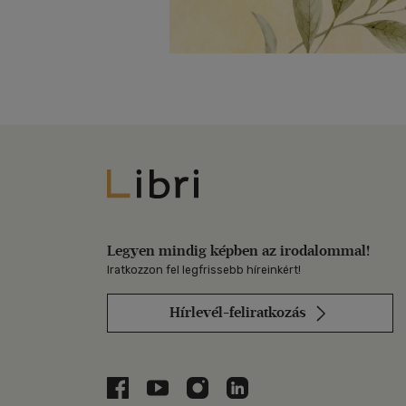
Libri
Legyen mindig képben az irodalommal!
Iratkozzon fel legfrissebb híreinkért!
Hírlevél-feliratkozás
Libri a Facebookon
Libri a Youtube-on
Libri az Instagramon
Libri a LinkedInen