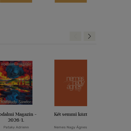
Hátra
Előre
rodalmi Magazin -
Két semmi közt
A stockholm
2026/1.
Pataky Adrienn
Nemes Nagy Ágnes
Krasznahorkai