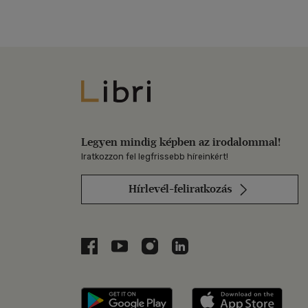
Libri
Legyen mindig képben az irodalommal!
Iratkozzon fel legfrissebb híreinkért!
Hírlevél-feliratkozás
Libri a Facebookon
Libri a Youtube-on
Libri az Instagramon
Libri a LinkedInen
Libri applikáció Szerezd m
Libri