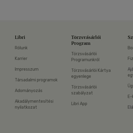
Libri
Törzsvásárlói
Sz
Program
Rólunk
Bo
Törzsvásárlói
Karrier
Fi
Programunkról
Impresszum
Aj
Törzsvásárlói Kártya
eg
egyenlege
Társadalmi programok
Üg
Törzsvásárlói
Adományozás
szabályzat
E-
Akadálymentesítési
Libri App
nyilatkozat
El
eg: Google Play
 applikáció Letölthető az App Store-ból