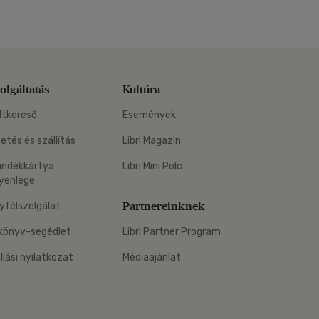
olgáltatás
Kultúra
ltkereső
Események
zetés és szállítás
Libri Magazin
ándékkártya
Libri Mini Polc
yenlege
Partnereinknek
yfélszolgálat
könyv-segédlet
Libri Partner Program
állási nyilatkozat
Médiaajánlat