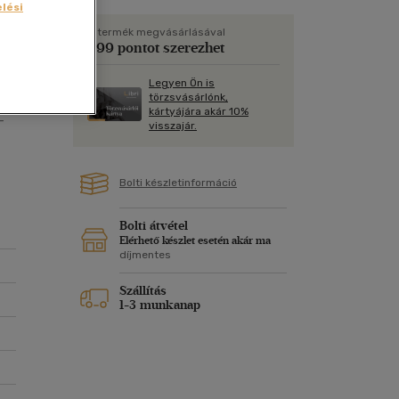
Kártya
lési
Vallás, mitológia
m
Képeslap
A termék megvásárlásával
699 pontot szerezhet
és Természet
yv
Naptár
Legyen Ön is
k
Papír, írószer
törzsvásárlónk,
kártyájára akár 10%
ok
-
visszajár.
Bolti készletinformáció
85
Bolti átvétel
Elérhető készlet esetén akár ma
díjmentes
Szállítás
1-3 munkanap