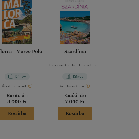
-
lorca - Marco Polo
Szardínia
Adriai szelek
Fabrizio Ardito
-
Hilary Bird
-
Bárány Lá
Stephanie Smith
-
Lisa
Voormei
Könyv
Könyv
Kön
Árinformációk
Árinformációk
Árinformáci
Borító ár:
Kiadói ár:
Kiadói 
3 990 Ft
7 990 Ft
11 900 
Kosárba
Kosárba
Kosár