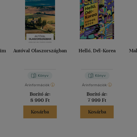
gjelölésével és egy részletes útleírás. Ezenkívül minden túrához GPS
omvonalak is letölthetők a kiadó honlapjáról.
aim
Autóval Olaszországban
Helló, Dél-Korea
Mal
Könyv
Könyv
Árinformációk
Árinformációk
Borító ár:
Borító ár:
8 990 Ft
7 999 Ft
Kosárba
Kosárba