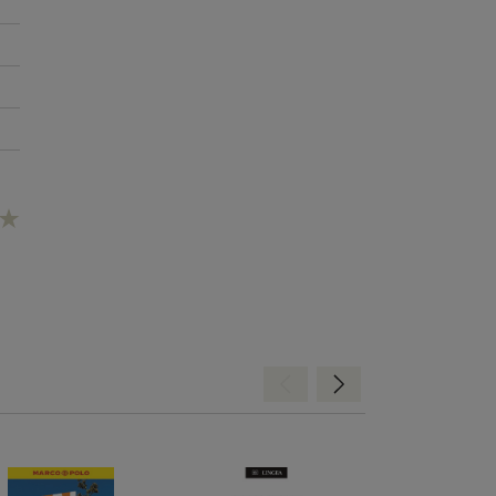
ik,
k,
nt
ek
ük
Hátra
Előre