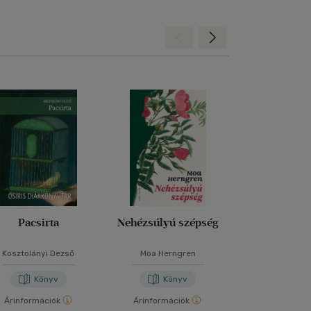
Hátra
Előre
Pacsirta
Nehézsúlyú szépség
Toxic Relat
Kosztolányi Dezső
Moa Herngren
Krisztian K
Könyv
Könyv
Kön
Árinformációk
Árinformációk
Árinformáci