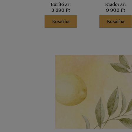
Borító ár:
Kiadói ár:
2 690 Ft
9 900 Ft
Kosárba
Kosárba