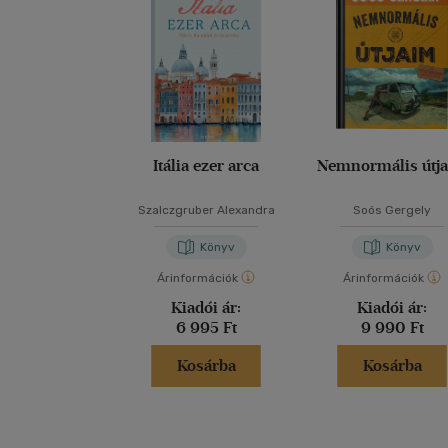
me
ny
Itália ezer arca
Nemnormális útj
Szalczgruber Alexandra
Soós Gergely
Könyv
Könyv
Árinformációk
Árinformációk
Kiadói ár:
Kiadói ár:
6 995 Ft
9 990 Ft
Kosárba
Kosárba