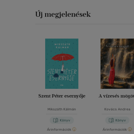
Új megjelenések
Szent Péter esernyője
A vízesés mögöt
Mikszáth Kálmán
Kovács Andrea
Könyv
Könyv
Árinformációk
Árinformációk