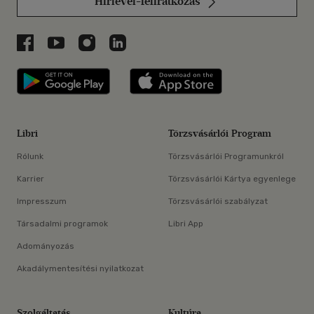
Hírlevél-feliratkozás
Libri a Facebookon
Libri a Youtube-on
Libri az Instagramon
Libri a LinkedInen
Libri applikáció Szerezd meg: Google P
Libri applikáció 
Libri
Törzsvásárlói Program
Rólunk
Törzsvásárlói Programunkról
Karrier
Törzsvásárlói Kártya egyenlege
Impresszum
Törzsvásárlói szabályzat
Társadalmi programok
Libri App
Adományozás
Akadálymentesítési nyilatkozat
Szolgáltatás
Kultúra