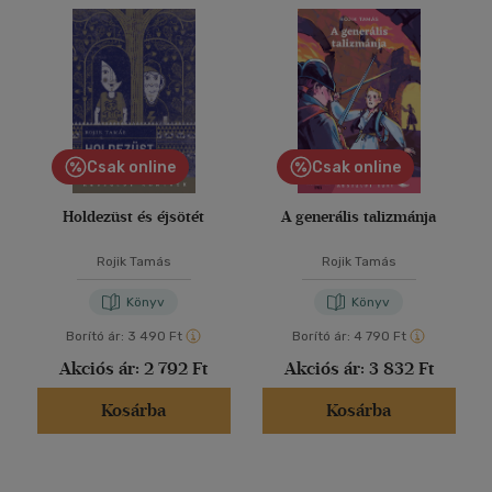
Csak online
Csak online
Holdezüst és éjsötét
A generális talizmánja
Rojik Tamás
Rojik Tamás
Könyv
Könyv
Borító ár:
3 490 Ft
Borító ár:
4 790 Ft
Akciós ár:
2 792 Ft
Akciós ár:
3 832 Ft
Kosárba
Kosárba