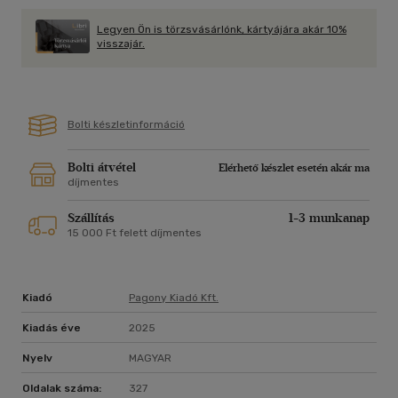
szereplők útra kelnek az időben, és az olvasó egy fordulatos
kalandregényt végigizgulva, szinte észrevétlenül kerül
Legyen Ön is törzsvásárlónk, kártyájára akár 10%
közelebb az adott kor szelleméhez, fontos alakjaihoz.
visszajár.
Utazzunk bármilyen messze is a múltba, egy biztos: ezeket a
könyveket abszolút jó olvasni!
Kr.e. 27- A Római Császárság kezdete
Bolti készletinformáció
Kr. u. 124 - Aquincum városi rangot kap
Kr u. 172 - Esőcsoda
Kr. u. 476 - A Nyugatrómai Birodalom bukása
Bolti átvétel
Elérhető készlet esetén akár ma
díjmentes
Szállítás
1-3 munkanap
15 000 Ft felett díjmentes
Kiadó
Pagony Kiadó Kft.
Kiadás éve
2025
Nyelv
MAGYAR
Oldalak száma:
327