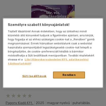
Személyre szabott könyvajánlatok!
Tisztelt Vásárlónk! Annak érdekében, hogy az ízléséhez minél
közelebb álló könyveket tudjunk a figyelmébe ajánlani, arra kérjük,
hogy fogadja el az ehhez szükséges cookie-kat a „Rendben” gomb
megnyomásával. Ennek hiányában weboldalunk csak a weboldal
használata szempontjából legszükségesebb cookie-kat telepíti a
böngészőjébe, de cookie-preferenciáit később is bármikor
módosíthatja a Süti beállítások menüpontban. További részletekért
olvassa el a
Libri Könyvkereskedelmi Kft. adatkezelési
Csak online
tájékoztatóját
!
Rendben
Süti beállítások
Kívánságlistához adom
Megosztom
Pagony Kiadó Kft.
|
2025
|
magyar nyelvű
|
puhatáblás,