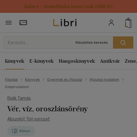
Kulacs / strandtáska most csak 1499 Ft!
Törzsvásárlói Kártya adatai
Részletes keresés
Könyvek
E-könyvek
Hangoskönyvek
Antikvár
Zene,
Főoldal
Könyvek
Gyermek és ifjúsági
Ifjúsági irodalom
Szépirodalom
Rojik Tamás
Vér, víz, oroszlánsörény
Abszolút Töri sorozat
Könyv