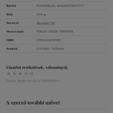
Borító
PUHATÁBLÁS, RAGASZTÓKÖTÖTT
Súly
344 gr
Sorozat
Abszolút Töri
Illusztráció
FEKETE-FEHÉR TÉRKÉPEK
ISBN
9789635878987
Árukód
2793281 / 1231606
Vásárlói értékelések, vélemények
Kérjük, lépjen be az értékeléshez!
A szerző további művei