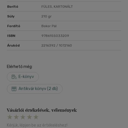
Borító
FÜLES, KARTONÁLT
Súly
210 gr
Fordító
Bokor Pál
ISBN
9786155033209
Árukód
2216392 / 1072160
Elérhető még:
E-könyv
Antikvár könyv (2 db)
Vásárlói értékelések, vélemények
Kérjük, lépjen be az értékeléshez!