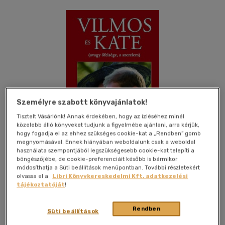
Személyre szabott könyvajánlatok!
Tisztelt Vásárlónk! Annak érdekében, hogy az ízléséhez minél
közelebb álló könyveket tudjunk a figyelmébe ajánlani, arra kérjük,
hogy fogadja el az ehhez szükséges cookie-kat a „Rendben” gomb
Csak online
megnyomásával. Ennek hiányában weboldalunk csak a weboldal
használata szempontjából legszükségesebb cookie-kat telepíti a
böngészőjébe, de cookie-preferenciáit később is bármikor
módosíthatja a Süti beállítások menüpontban. További részletekért
olvassa el a
Libri Könyvkereskedelmi Kft. adatkezelési
Kívánságlistához adom
Megosztom
tájékoztatóját
!
Rendben
Süti beállítások
Atlantic Press
|
2011
|
magyar nyelvű
|
füles, kartonált
|
166