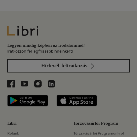
Libri
Legyen mindig képben az irodalommal!
Iratkozzon fel legfrissebb híreinkért!
Hírlevél-feliratkozás
Libri a Facebookon
Libri a Youtube-on
Libri az Instagramon
Libri a LinkedInen
Libri applikáció Szerezd meg: Google P
Libri applikáció 
Libri
Törzsvásárlói Program
Rólunk
Törzsvásárlói Programunkról