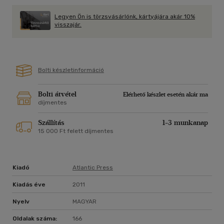
jelleme és képességei alapján mégiscsak több és
különlegesebb egy átlagos közrendi lánynál, aki kivárta a
Legyen Ön is törzsvásárlónk, kártyájára akár 10%
szerencséjét...
visszajár.
Bolti készletinformáció
Bolti átvétel
Elérhető készlet esetén akár ma
díjmentes
Szállítás
1-3 munkanap
15 000 Ft felett díjmentes
Kiadó
Atlantic Press
Kiadás éve
2011
Nyelv
MAGYAR
Oldalak száma:
166