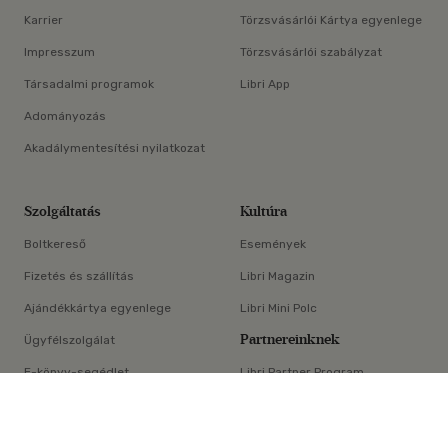
Karrier
Törzsvásárlói Kártya egyenlege
Impresszum
Törzsvásárlói szabályzat
Társadalmi programok
Libri App
Adományozás
Akadálymentesítési nyilatkozat
Szolgáltatás
Kultúra
Boltkereső
Események
Fizetés és szállítás
Libri Magazin
Ajándékkártya egyenlege
Libri Mini Polc
Partnereinknek
Ügyfélszolgálat
E-könyv-segédlet
Libri Partner Program
×
Elállási nyilatkozat
Médiaajánlat