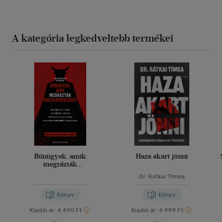
A kategória legkedveltebb termékei
Bűnügyek, amik
Haza akart jönni
megrázták
Magyarországot
Dr. Rátkai Tímea
Könyv
Könyv
Kiadói ár:
6 490 Ft
Kiadói ár:
6 999 Ft