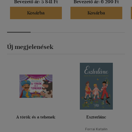
Bevezető ár:
5 841 Ft
Bevezető ár:
6 299 Ft
Kosárba
Kosárba
Új megjelenések
A török és a tehenek
Eszterlánc
Forrai Katalin