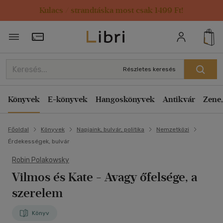
Kulacs / strandtáska most csak 1499 Ft!
Törzsvásárlói Kártya adatai
Részletes keresés
Könyvek
E-könyvek
Hangoskönyvek
Antikvár
Zene,
Főoldal
Könyvek
Napjaink, bulvár, politika
Nemzetközi
Érdekességek, bulvár
Robin Polakowsky
Vilmos és Kate
- Avagy őfelsége, a
szerelem
Könyv