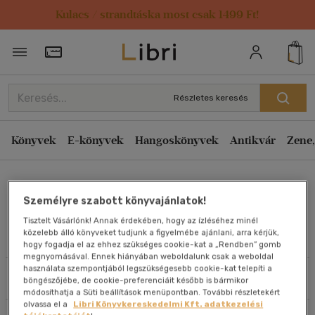
Kulacs / strandtáska most csak 1499 Ft!
Rendezés
Törzsvásárlói Kártya adatai
Rendezés
Kiadás éve szerint csökkenő
Részletes keresés
Kiadás éve szerint növekvő
Ár szerint csökkenő
Könyvek
E-könyvek
Hangoskönyvek
Antikvár
Zene,
Ár szerint növekvő
Budai Balázs
Eladott darabszám szerint csökkenő
Személyre szabott könyvajánlatok!
Eladott darabszám szerint növekvő
Tisztelt Vásárlónk! Annak érdekében, hogy az ízléséhez minél
Cím szerint A-Z
közelebb álló könyveket tudjunk a figyelmébe ajánlani, arra kérjük,
Művei
hogy fogadja el az ehhez szükséges cookie-kat a „Rendben” gomb
Szerző szerint A-Z
megnyomásával. Ennek hiányában weboldalunk csak a weboldal
használata szempontjából legszükségesebb cookie-kat telepíti a
Szűrés
Rendezés
böngészőjébe, de cookie-preferenciáit később is bármikor
Megjelenítés
módosíthatja a Süti beállítások menüpontban. További részletekért
olvassa el a
Libri Könyvkereskedelmi Kft. adatkezelési
20 db / oldal