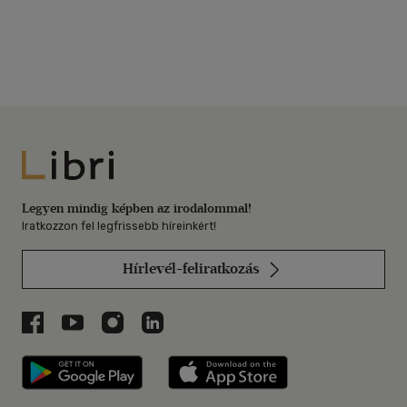
Libri
Legyen mindig képben az irodalommal!
Iratkozzon fel legfrissebb híreinkért!
Hírlevél-feliratkozás
Libri a Facebookon
Libri a Youtube-on
Libri az Instagramon
Libri a LinkedInen
Libri applikáció Szerezd meg: Google P
Libri applikáció 