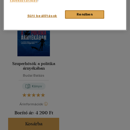
tájékoztatóját
!
Összesen
1
db
40 db / oldal
Rendben
Süti beállítások
Alkalmaz
Szuperhősök a politika
árnyékában
Budai Balázs
Könyv
Árinformációk
Borító ár:
4 290 Ft
Kosárba