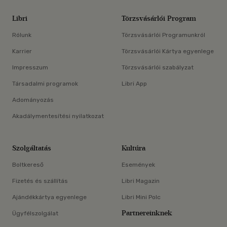
Libri
Törzsvásárlói Program
Rólunk
Törzsvásárlói Programunkról
Karrier
Törzsvásárlói Kártya egyenlege
Impresszum
Törzsvásárlói szabályzat
Társadalmi programok
Libri App
Adományozás
Akadálymentesítési nyilatkozat
Szolgáltatás
Kultúra
Boltkereső
Események
Fizetés és szállítás
Libri Magazin
Ajándékkártya egyenlege
Libri Mini Polc
Partnereinknek
Ügyfélszolgálat