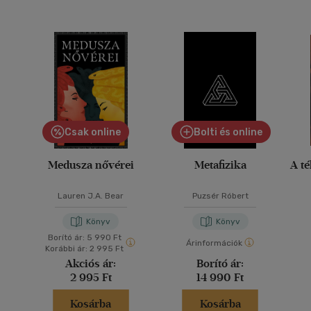
Csak online
Bolti és online
Medusza nővérei
Metafizika
A té
Lauren J.A. Bear
Puzsér Róbert
Könyv
Könyv
Borító ár:
5 990 Ft
Árinformációk
Korábbi ár:
2 995 Ft
Akciós ár:
Borító ár:
2 995 Ft
14 990 Ft
Kosárba
Kosárba