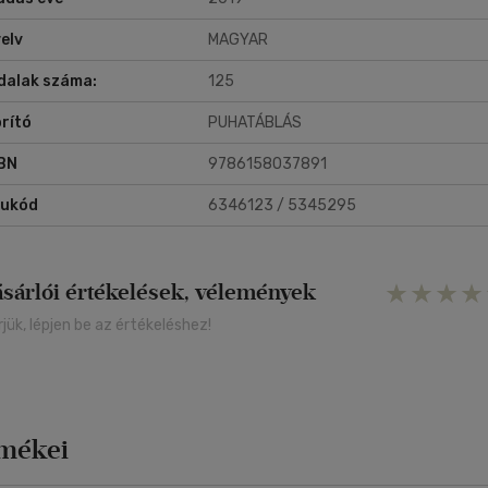
elv
MAGYAR
dalak száma:
125
rító
PUHATÁBLÁS
BN
9786158037891
rukód
6346123 / 5345295
ásárlói értékelések, vélemények
rjük, lépjen be az értékeléshez!
rmékei