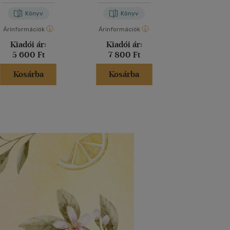
Könyv
Könyv
Kön
Árinformációk
Árinformációk
Árinformáci
Kiadói ár:
Kiadói ár:
Kiadói 
5 600 Ft
7 800 Ft
2 900 
Kosárba
Kosárba
Kosár