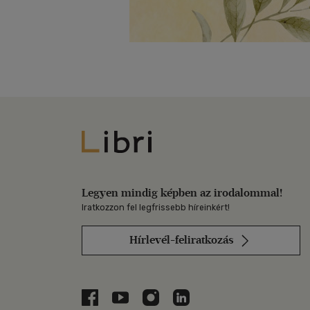
Libri
Legyen mindig képben az irodalommal!
Iratkozzon fel legfrissebb híreinkért!
Hírlevél-feliratkozás
Libri a Facebookon
Libri a Youtube-on
Libri az Instagramon
Libri a LinkedInen