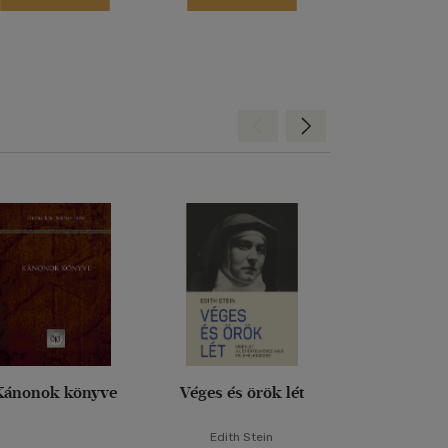
Hátra
Előre
Kánonok könyve
Véges és örök lét
Szent Feren
Edith Stein
Szent Bonav