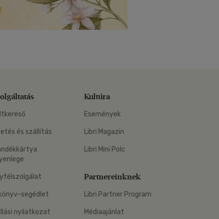
olgáltatás
Kultúra
ltkereső
Események
zetés és szállítás
Libri Magazin
ándékkártya
Libri Mini Polc
yenlege
Partnereinknek
yfélszolgálat
könyv-segédlet
Libri Partner Program
állási nyilatkozat
Médiaajánlat