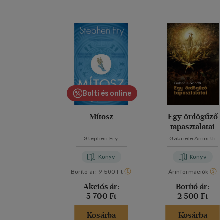
Bolti és online
Mítosz
Egy ördögűző
tapasztalatai
Stephen Fry
Gabriele Amorth
Könyv
Könyv
Borító ár:
9 500 Ft
Árinformációk
Akciós ár:
Borító ár:
5 700 Ft
2 500 Ft
Kosárba
Kosárba