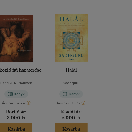
kozló fiú hazatérése
Halál
A bölcs 
Henri J. M. Nouwen
Sadhguru
Jack Kornf
Könyv
Könyv
Kön
Árinformációk
Árinformációk
Árinformáci
Borító ár:
Kiadói ár:
Borító 
3 900 Ft
5 900 Ft
5 900 
Kosárba
Kosárba
Kosár