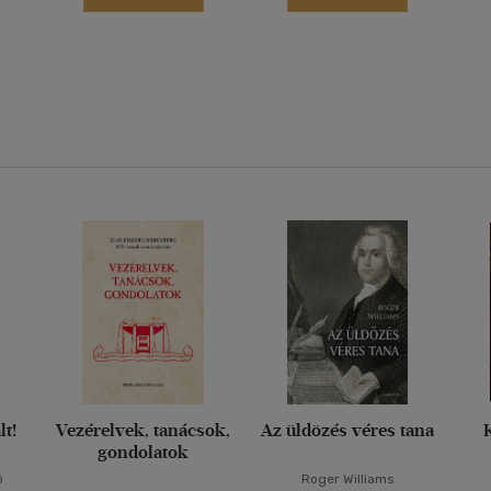
lt!
Vezérelvek, tanácsok,
Az üldözés véres tana
gondolatok
ó
Roger Williams