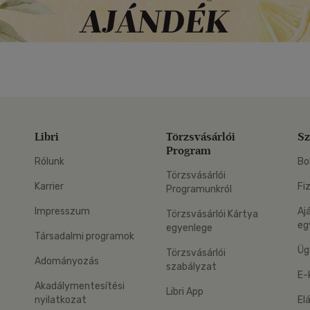
Libri
Törzsvásárlói
Sz
Program
Rólunk
Bo
Törzsvásárlói
Karrier
Fi
Programunkról
Impresszum
Aj
Törzsvásárlói Kártya
eg
egyenlege
Társadalmi programok
Üg
Törzsvásárlói
Adományozás
szabályzat
E-
Akadálymentesítési
Libri App
nyilatkozat
El