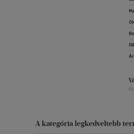
Ny
Ol
Bo
IS
Á
V
Ké
A kategória legkedveltebb te