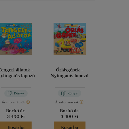
Tengeri állatok -
Óriásgépek -
Cinciri és a s
yitogatós lapozó
Nyitogatós lapozó
álomp
Könyv
Könyv
Kön
Árinformációk
Árinformációk
Árinformáci
Borító ár:
Borító ár:
Borító 
3 490 Ft
3 490 Ft
4 990 
Kosárba
Kosárba
Kosár