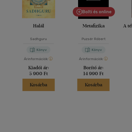
Bolti és online
Halál
Metafizika
A té
Sadhguru
Puzsér Róbert
Könyv
Könyv
Árinformációk
Árinformációk
Kiadói ár:
Borító ár:
5 900 Ft
14 990 Ft
Kosárba
Kosárba