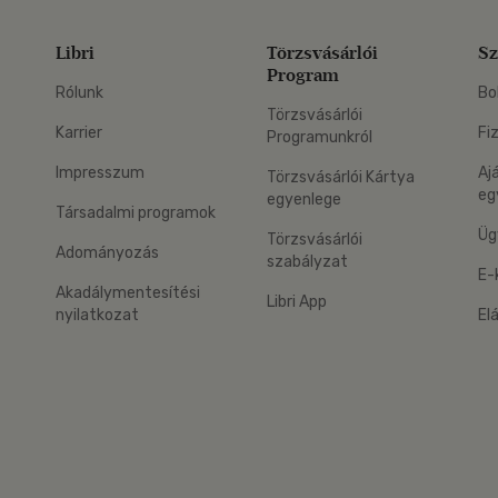
Libri
Törzsvásárlói
Sz
Program
Rólunk
Bo
Törzsvásárlói
Karrier
Fi
Programunkról
Impresszum
Aj
Törzsvásárlói Kártya
eg
egyenlege
Társadalmi programok
Üg
Törzsvásárlói
Adományozás
szabályzat
E-
Akadálymentesítési
Libri App
nyilatkozat
El
eg: Google Play
 applikáció Letölthető az App Store-ból