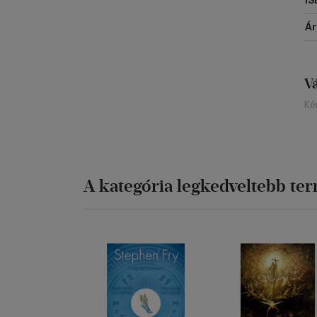
IS
Á
V
Ké
A kategória legkedveltebb te