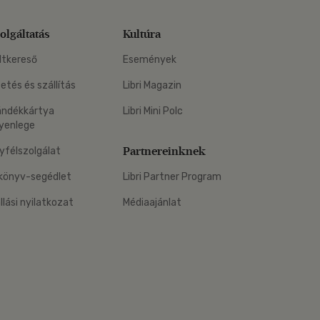
olgáltatás
Kultúra
ltkereső
Események
zetés és szállítás
Libri Magazin
ándékkártya
Libri Mini Polc
yenlege
Partnereinknek
yfélszolgálat
könyv-segédlet
Libri Partner Program
állási nyilatkozat
Médiaajánlat