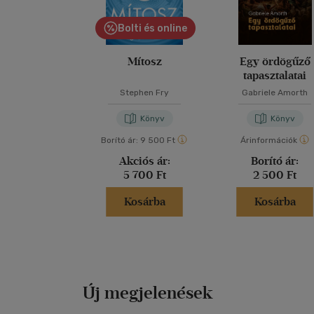
Bolti és online
Mítosz
Egy ördögűző
tapasztalatai
Stephen Fry
Gabriele Amorth
Könyv
Könyv
Borító ár:
9 500 Ft
Árinformációk
Akciós ár:
Borító ár:
5 700 Ft
2 500 Ft
Kosárba
Kosárba
Új megjelenések