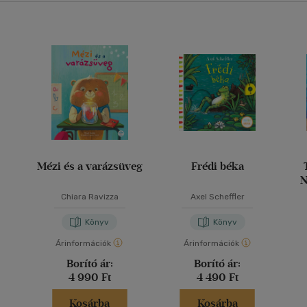
Mézi és a varázsüveg
Frédi béka
N
o
Chiara Ravizza
Axel Scheffler
Könyv
Könyv
Árinformációk
Árinformációk
Borító ár:
Borító ár:
4 990 Ft
4 490 Ft
Kosárba
Kosárba