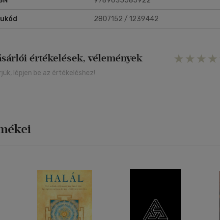
BN
9789635585922
rukód
2807152 / 1239442
ásárlói értékelések, vélemények
rjük, lépjen be az értékeléshez!
rmékei