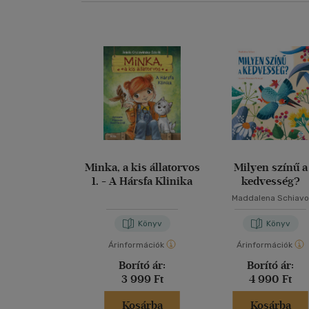
Minka, a kis állatorvos
Milyen színű a
1. - A Hársfa Klinika
kedvesség?
Maddalena Schiav
Könyv
Könyv
Árinformációk
Árinformációk
Borító ár:
Borító ár:
3 999 Ft
4 990 Ft
Kosárba
Kosárba