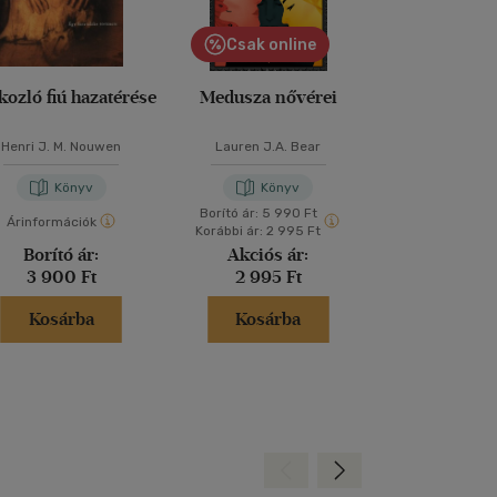
Csak online
kozló fiú hazatérése
Medusza nővérei
A szív i
Henri J. M. Nouwen
Lauren J.A. Bear
Andreas Ebert
-
M
SJ
Könyv
Könyv
Kön
Borító ár:
5 990 Ft
Árinformációk
Árinformáci
Korábbi ár:
2 995 Ft
Borító ár:
Akciós ár:
Kiadói 
3 900 Ft
2 995 Ft
5 900 
Kosárba
Kosárba
Kosár
Hátra
Előre