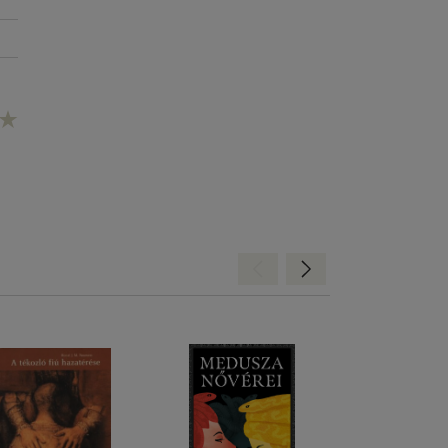
Hátra
Előre