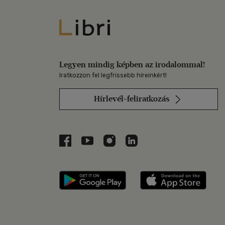
Libri
Legyen mindig képben az irodalommal!
Iratkozzon fel legfrissebb híreinkért!
Hírlevél-feliratkozás
Libri a Facebookon
Libri a Youtube-on
Libri az Instagramon
Libri a LinkedInen
Libri applikáció Szerezd m
Libri