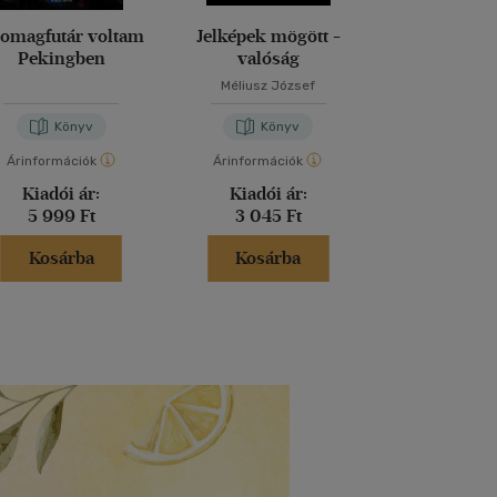
omagfutár voltam
Jelképek mögött -
Magd
Pekingben
valóság
Méliusz József
Nora Bos
Könyv
Könyv
Kön
Árinformációk
Árinformációk
Árinformáci
Kiadói ár:
Kiadói ár:
Kiadói 
5 999 Ft
3 045 Ft
5 999 
Kosárba
Kosárba
Kosár