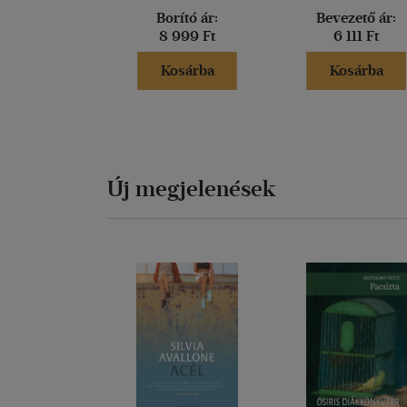
Borító ár:
Bevezető ár:
8 999 Ft
6 111 Ft
Kosárba
Kosárba
Új megjelenések