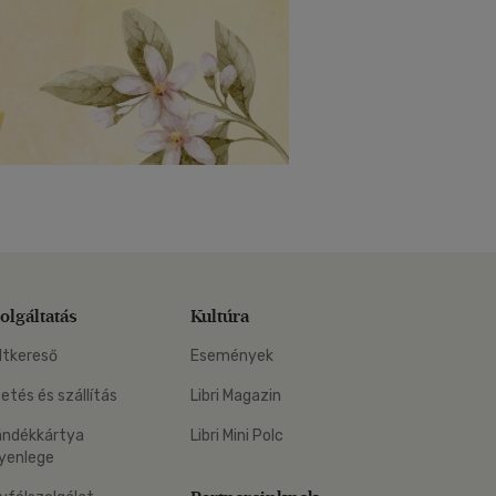
olgáltatás
Kultúra
ltkereső
Események
zetés és szállítás
Libri Magazin
ándékkártya
Libri Mini Polc
yenlege