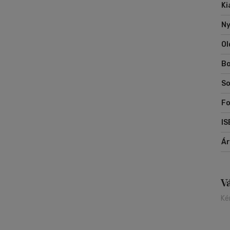
Ki
a 
ki
Ny
cí
Ol
Bo
So
Fo
IS
Á
V
Ké