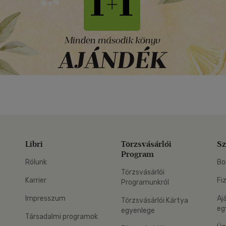
Libri
Törzsvásárlói
Sz
Program
Rólunk
Bo
Törzsvásárlói
Karrier
Fi
Programunkról
Impresszum
Aj
Törzsvásárlói Kártya
eg
egyenlege
Társadalmi programok