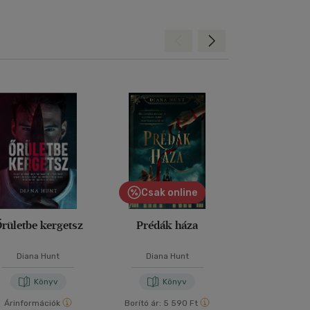
Hátra
Előre
Csak online
rületbe kergetsz
Prédák háza
A tökélete
Diana Hunt
Diana Hunt
Freida McF
Könyv
Könyv
Kön
Árinformációk
Borító ár:
5 590 Ft
Árinformáci