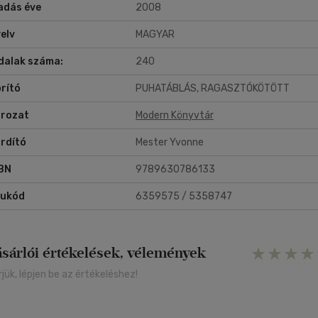
adás éve
2008
nemzetközi sikert is meghozta Loriga, az író és filmrendező számára: 
sregényből 1997-ben La pistola de mi hermano (A bátyám pisztolya)
elv
MAGYAR
mmel forgatott filmet.
dalak száma:
240
rító
PUHATÁBLÁS, RAGASZTÓKÖTÖTT
rozat
Modern Könyvtár
rdító
Mester Yvonne
BN
9789630786133
rukód
6359575 / 5358747
ásárlói értékelések, vélemények
rjük, lépjen be az értékeléshez!