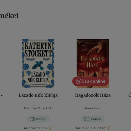
rmékei
Csak online
 -
Lázadó nők klubja
Ragadozók Háza
Ő
Kathryn Stockett
Diana Hunt
Könyv
Könyv
Árinformációk
Borító ár:
5 890 Ft