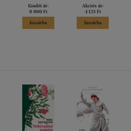
Kiadói ár:
Akciós ár:
6 999 Ft
4 123 Ft
Kosárba
Kosárba