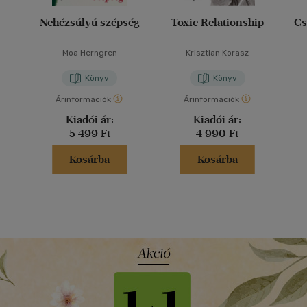
Nehézsúlyú szépség
Toxic Relationship
Cs
Moa Herngren
Krisztian Korasz
Könyv
Könyv
Árinformációk
Árinformációk
Kiadói ár:
Kiadói ár:
5 499 Ft
4 990 Ft
Kosárba
Kosárba