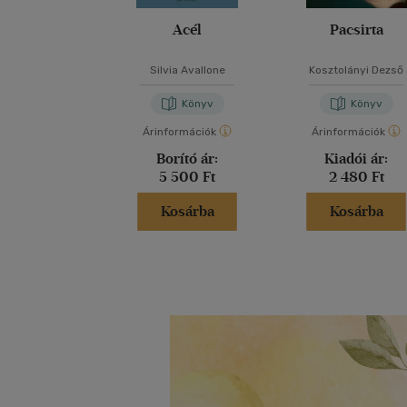
Acél
Pacsirta
Silvia Avallone
Kosztolányi Dezső
Könyv
Könyv
Árinformációk
Árinformációk
Borító ár:
Kiadói ár:
5 500 Ft
2 480 Ft
Kosárba
Kosárba