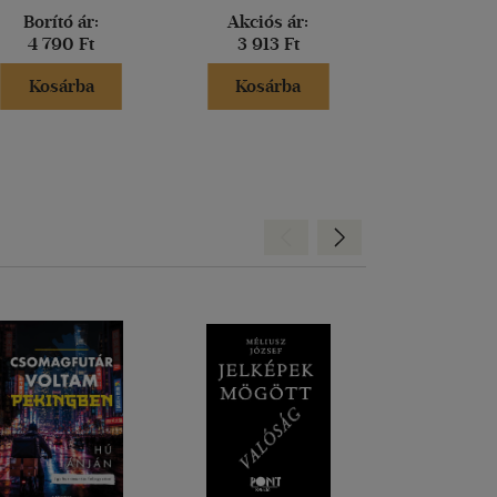
Borító ár:
Akciós ár:
Kiadói 
4 790 Ft
3 913 Ft
6 599 
Kosárba
Kosárba
Kosár
Hátra
Előre