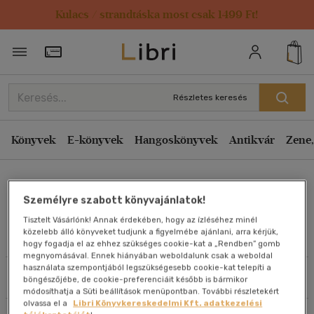
Kulacs / strandtáska most csak 1499 Ft!
Rendezés
Törzsvásárlói Kártya adatai
Rendezés
Kiadás éve szerint csökkenő
Részletes keresés
Kiadás éve szerint növekvő
Ár szerint csökkenő
Könyvek
E-könyvek
Hangoskönyvek
Antikvár
Zene,
Ár szerint növekvő
Ray Loriga
Eladott darabszám szerint csökkenő
Személyre szabott könyvajánlatok!
Eladott darabszám szerint növekvő
Tisztelt Vásárlónk! Annak érdekében, hogy az ízléséhez minél
Cím szerint A-Z
közelebb álló könyveket tudjunk a figyelmébe ajánlani, arra kérjük,
Művei
hogy fogadja el az ehhez szükséges cookie-kat a „Rendben” gomb
Szerző szerint A-Z
megnyomásával. Ennek hiányában weboldalunk csak a weboldal
használata szempontjából legszükségesebb cookie-kat telepíti a
Szűrés
Rendezés
böngészőjébe, de cookie-preferenciáit később is bármikor
Megjelenítés
módosíthatja a Süti beállítások menüpontban. További részletekért
olvassa el a
Libri Könyvkereskedelmi Kft. adatkezelési
20 db / oldal