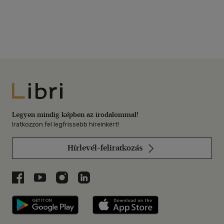
Libri
Legyen mindig képben az irodalommal!
Iratkozzon fel legfrissebb híreinkért!
Hírlevél-feliratkozás
Libri a Facebookon
Libri a Youtube-on
Libri az Instagramon
Libri a LinkedInen
Libri applikáció Szerezd meg: Google P
Libri applikáció 