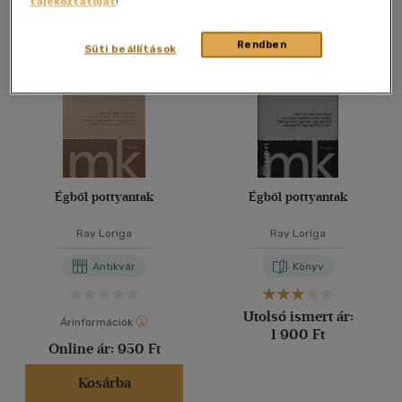
tájékoztatóját
!
Összesen
2
db
40 db / oldal
Rendben
Süti beállítások
Alkalmaz
Égből pottyantak
Égből pottyantak
Ray Loriga
Ray Loriga
Antikvár
Könyv
Utolsó ismert ár:
Árinformációk
1 900 Ft
Online ár:
950 Ft
Kosárba