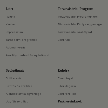
Libri
Törzsvásárlói Program
Rólunk
Törzsvásárlói Programunkról
Karrier
Törzsvásárlói Kártya egyenlege
Impresszum
Törzsvásárlói szabályzat
Társadalmi programok
Libri App
Adományozás
Akadálymentesítési nyilatkozat
Szolgáltatás
Kultúra
Boltkereső
Események
Fizetés és szállítás
Libri Magazin
Ajándékkártya egyenlege
Libri Mini Polc
Partnereinknek
Ügyfélszolgálat