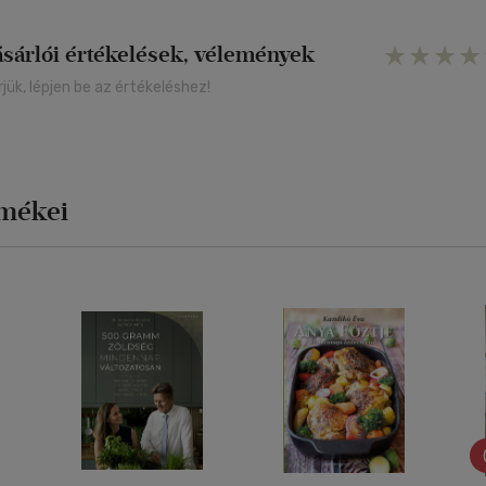
ásárlói értékelések, vélemények
rjük, lépjen be az értékeléshez!
rmékei