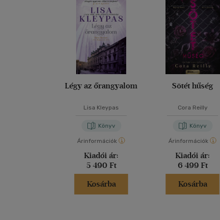
Légy az őrangyalom
Sötét hűség
Lisa Kleypas
Cora Reilly
Könyv
Könyv
Árinformációk
Árinformációk
Kiadói ár:
Kiadói ár:
5 490 Ft
6 499 Ft
Kosárba
Kosárba