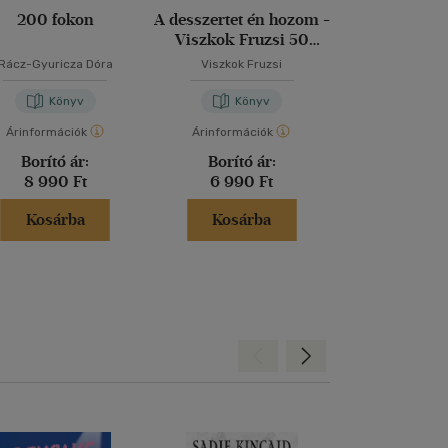
200 fokon
A desszertet én hozom -
A tökéletes 
Viszkok Fruzsi 50
receptje
Rácz-Gyuricza Dóra
Viszkok Fruzsi
David Lebovitz
-
Könyv
Könyv
Kön
Árinformációk
Árinformációk
Árinformáci
Borító ár:
Borító ár:
Borító 
8 990 Ft
6 990 Ft
6 500 
Kosárba
Kosárba
Kosár
Hátra
Előre