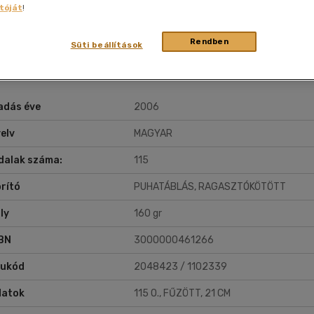
nyelvű
Egyéb áru,
tóját
!
jaink, bulvár, politika
jaink, bulvár, politika
gasztronómia a szerelem és a hatalom művészete - írja Polgár Ernő.
Sport, természetjárás
Ismeretterjesztő
Nyelvkönyv, szótár, idegen nyelvű
Hangzóanyag
Történelem
Szatíra
Történelem
Térkép
Történele
szolgáltatás
edeti hangvételű könyvében úgy fogalmaz, hogy ha könyvek és
Pénz, gazdaság, üzleti élet
lvkönyv, szótár, idegen nyelvű
lvkönyv, szótár, idegen nyelvű
Számítástechnika, internet
Játékfilm
Pénz, gazdaság, üzleti élet
Papír, írószer
Tudomány és Természet
Színház
Tudomány és Természet
sztronómiai remekművek nem léteznének, úgy éreznénk magunkat,
Naptár
Tudomány 
Rendben
E-hangoskön
Süti beállítások
Sport, természetjárás
nt egy partra vetett, a világi lét kijáratához érkezett lazac...
Kaland
Természetfilm
Kártya
Utazás
Társasjátéko
Kötelező
Thriller,Pszicho-
Kreatív játék
olvasmányok-
thriller
filmfeld.
adás éve
2006
Történelmi
Krimi
elv
MAGYAR
Tv-sorozatok
Misztikus
dalak száma:
115
rító
PUHATÁBLÁS, RAGASZTÓKÖTÖTT
ly
160 gr
BN
3000000461266
rukód
2048423 / 1102339
datok
115 O., FŰZÖTT, 21 CM