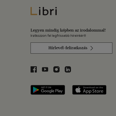
Libri
Legyen mindig képben az irodalommal!
Iratkozzon fel legfrissebb híreinkért!
Hírlevél-feliratkozás
Libri a Facebookon
Libri a Youtube-on
Libri az Instagramon
Libri a LinkedInen
Libri applikáció Szerezd m
Libri