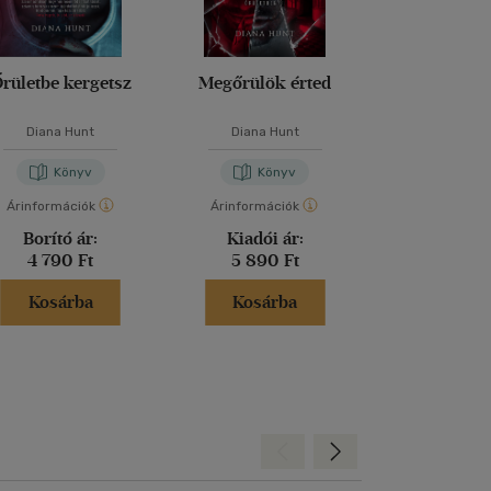
rületbe kergetsz
Megőrülök érted
A barát
Diana Hunt
Diana Hunt
Fredrik Ba
Könyv
Könyv
Kön
Árinformációk
Árinformációk
Árinformáci
Borító ár:
Kiadói ár:
Kiadói 
4 790 Ft
5 890 Ft
6 290 
Kosárba
Kosárba
Kosár
Hátra
Előre