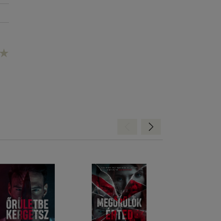
Hátra
Előre