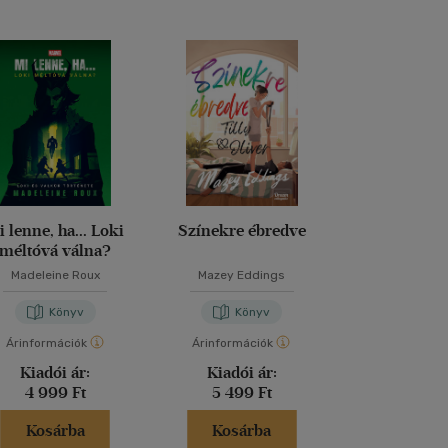
i lenne, ha... Loki
Színekre ébredve
Nightmore - 
méltóvá válna?
legvérfagyaszt
Madeleine Roux
Mazey Eddings
Vanessa Wa
Könyv
Könyv
Kön
Árinformációk
Árinformációk
Árinformáci
Kiadói ár:
Kiadói ár:
Kiadói 
4 999 Ft
5 499 Ft
3 999 
Kosárba
Kosárba
Kosár