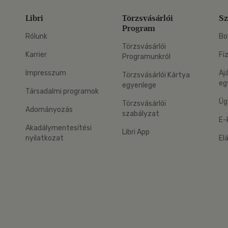
Libri
Törzsvásárlói
Sz
Program
Rólunk
Bo
Törzsvásárlói
Karrier
Fi
Programunkról
Impresszum
Aj
Törzsvásárlói Kártya
eg
egyenlege
Társadalmi programok
Üg
Törzsvásárlói
Adományozás
szabályzat
E-
Akadálymentesítési
Libri App
nyilatkozat
El
eg: Google Play
 applikáció Letölthető az App Store-ból