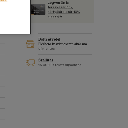
Kártya
Legyen Ön is
Vallás, mitológia
m
törzsvásárlónk,
ók.
Képeslap
kártyájára akár 10%
és Természet
visszajár.
yv
Naptár
k
Papír, írószer
ok
Bolti átvétel
Elérhető készlet esetén akár ma
díjmentes
Szállítás
15 000 Ft felett díjmentes