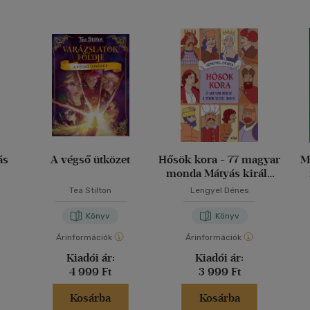
ás
A végső ütközet
Hősök kora - 77 magyar
M
monda Mátyás király
korától 1848-ig
Tea Stilton
Lengyel Dénes
Könyv
Könyv
Árinformációk
Árinformációk
Kiadói ár:
Kiadói ár:
4 999 Ft
3 999 Ft
Kosárba
Kosárba