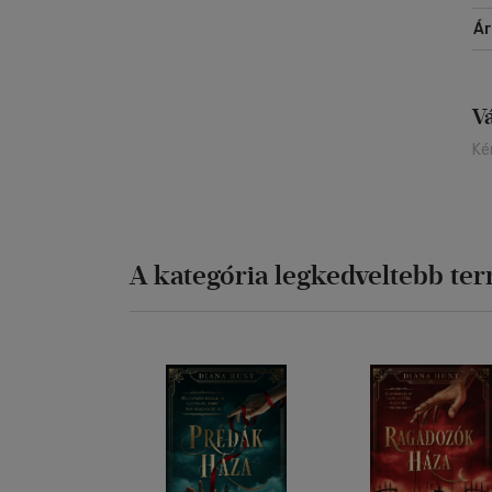
Á
V
Ké
A kategória legkedveltebb te