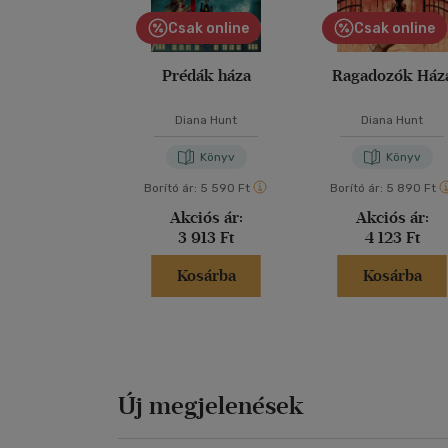
Csak online
Csak online
Prédák háza
Ragadozók Ház
Diana Hunt
Diana Hunt
Könyv
Könyv
Borító ár:
5 590 Ft
Borító ár:
5 890 Ft
Akciós ár:
Akciós ár:
3 913 Ft
4 123 Ft
Kosárba
Kosárba
Új megjelenések