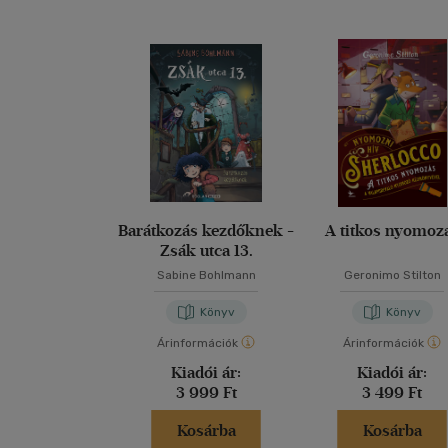
Barátkozás kezdőknek -
A titkos nyomoz
Zsák utca 13.
Sabine Bohlmann
Geronimo Stilton
Könyv
Könyv
Árinformációk
Árinformációk
Kiadói ár:
Kiadói ár:
3 999 Ft
3 499 Ft
Kosárba
Kosárba