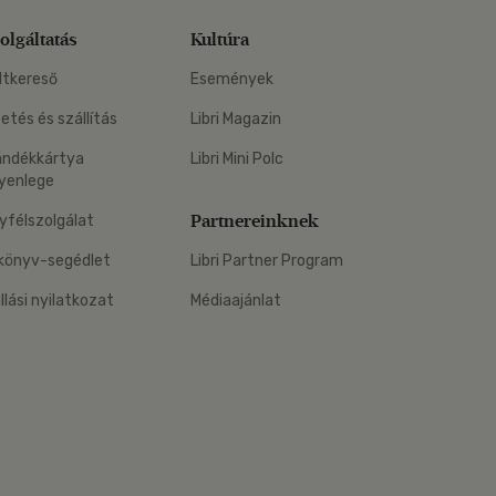
olgáltatás
Kultúra
ltkereső
Események
zetés és szállítás
Libri Magazin
ándékkártya
Libri Mini Polc
yenlege
Partnereinknek
yfélszolgálat
könyv-segédlet
Libri Partner Program
állási nyilatkozat
Médiaajánlat