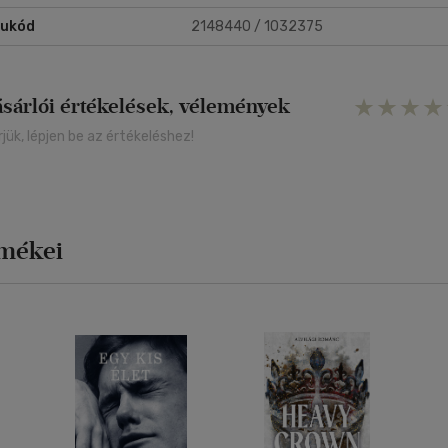
rukód
2148440 / 1032375
ásárlói értékelések, vélemények
rjük, lépjen be az értékeléshez!
rmékei