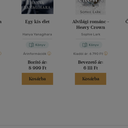
a
Egy kis élet
Alvilági románc -
Ő
Heavy Crown
Hanya Yanagihara
Sophie Lark
Könyv
Könyv
Árinformációk
Kiadói ár:
6 790 Ft
Borító ár:
Bevezető ár:
8 999 Ft
6 111 Ft
Kosárba
Kosárba