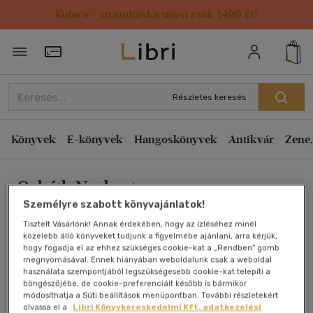
Kulacs / strandtáska most csak 1499 Ft!
Rendezés
Törzsvásárlói Kártya adatai
Rendezés
Kiadás éve szerint csökkenő
Részletes keresés
Kiadás éve szerint növekvő
Ár szerint csökkenő
Könyvek
E-könyvek
Hangoskönyvek
Antikvár
Zene,
Ár szerint növekvő
Osbáth Norbert
Eladott darabszám szerint csökkenő
Személyre szabott könyvajánlatok!
Eladott darabszám szerint növekvő
Tisztelt Vásárlónk! Annak érdekében, hogy az ízléséhez minél
Cím szerint A-Z
közelebb álló könyveket tudjunk a figyelmébe ajánlani, arra kérjük,
Művei
hogy fogadja el az ehhez szükséges cookie-kat a „Rendben” gomb
Szerző szerint A-Z
megnyomásával. Ennek hiányában weboldalunk csak a weboldal
használata szempontjából legszükségesebb cookie-kat telepíti a
Olvasói vélemények
böngészőjébe, de cookie-preferenciáit később is bármikor
Megjelenítés
módosíthatja a Süti beállítások menüpontban. További részletekért
olvassa el a
Libri Könyvkereskedelmi Kft. adatkezelési
Szűrés
Rendezés
20 db / oldal