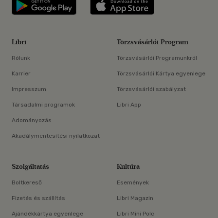
Libri applikáció Szerezd meg: Google P
Libri applikáció 
Libri
Törzsvásárlói Program
Rólunk
Törzsvásárlói Programunkról
Karrier
Törzsvásárlói Kártya egyenlege
Impresszum
Törzsvásárlói szabályzat
Társadalmi programok
Libri App
Adományozás
Akadálymentesítési nyilatkozat
Szolgáltatás
Kultúra
Boltkereső
Események
Fizetés és szállítás
Libri Magazin
Ajándékkártya egyenlege
Libri Mini Polc