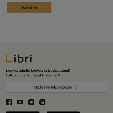
Kosárba
Libri
Legyen mindig képben az irodalommal!
Iratkozzon fel legfrissebb híreinkért!
Hírlevél-feliratkozás
Libri a Facebookon
Libri a Youtube-on
Libri az Instagramon
Libri a LinkedInen