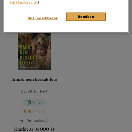
tájékoztatóját
!
40 db / oldal
Összesen
1
db
Rendben
Süti beállítások
Alkalmaz
Amiről nem készült fotó
Osbáth Norbert
Könyv
Árinformációk
Kiadói ár:
8 990 Ft