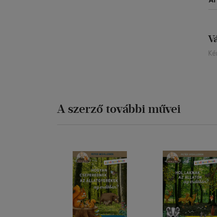
Á
V
Ké
A szerző további művei