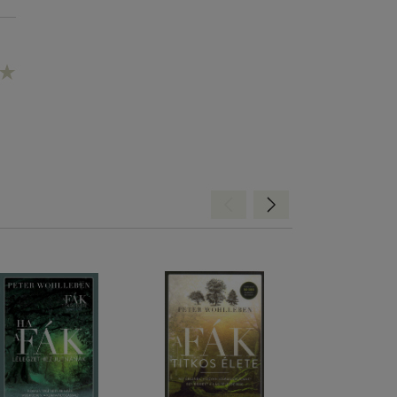
Hátra
Előre