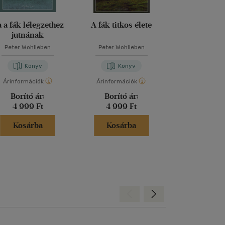
Bolti és
 a fák lélegzethez
A fák titkos élete
Érted az á
jutnának
beszéd
Peter Wohlleben
Peter Wohlleben
Peter Wohl
Könyv
Könyv
Kön
Árinformációk
Árinformációk
Árinformáci
Borító ár:
Borító ár:
Borító 
4 999 Ft
4 999 Ft
5 999 
Kosárba
Kosárba
Kosár
Hátra
Előre