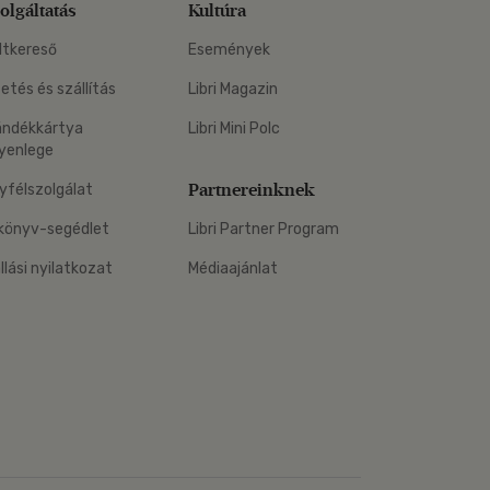
olgáltatás
Kultúra
ltkereső
Események
zetés és szállítás
Libri Magazin
ándékkártya
Libri Mini Polc
yenlege
Partnereinknek
yfélszolgálat
könyv-segédlet
Libri Partner Program
állási nyilatkozat
Médiaajánlat