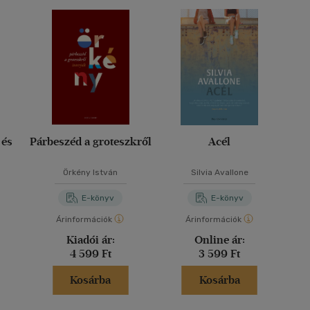
 és
Párbeszéd a groteszkről
Acél
Örkény István
Silvia Avallone
E-könyv
E-könyv
Árinformációk
Árinformációk
Kiadói ár:
Online ár:
4 599 Ft
3 599 Ft
Kosárba
Kosárba