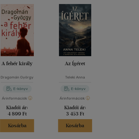
A fehér király
Az Ígéret
Für Eli
Dragomán György
Teleki Anna
Szabó Ma
E-könyv
E-könyv
E-kö
Árinformációk
Árinformációk
Árinformáci
Kiadói ár:
Kiadói ár:
Kiadói 
4 899 Ft
3 453 Ft
3 490 
Kosárba
Kosárba
Kosár