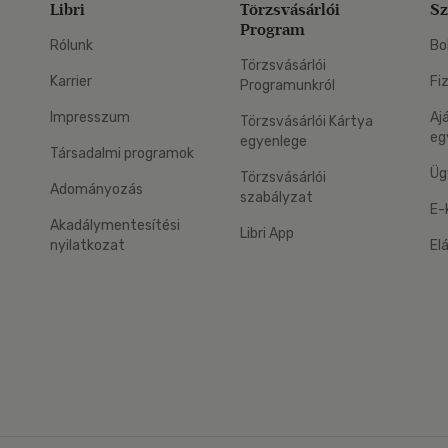
Libri
Törzsvásárlói
Sz
Program
Rólunk
Bo
Törzsvásárlói
Karrier
Fi
Programunkról
Impresszum
Aj
Törzsvásárlói Kártya
eg
egyenlege
Társadalmi programok
Üg
Törzsvásárlói
Adományozás
szabályzat
E-
Akadálymentesítési
Libri App
nyilatkozat
El
eg: Google Play
 applikáció Letölthető az App Store-ból