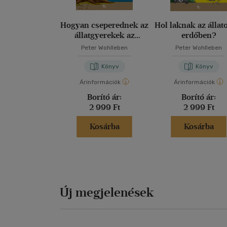
Hogyan cseperednek az
Hol laknak az állat
állatgyerekek az
erdőben?
erdőben?
Peter Wohlleben
Peter Wohlleben
Könyv
Könyv
Árinformációk
Árinformációk
Borító ár:
Borító ár:
2 999 Ft
2 999 Ft
Kosárba
Kosárba
Új megjelenések