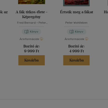
ok az
A fák titkos élete -
Értsük meg a fákat
Ha
Képregény
Fred Bernard
-
Peter
Peter Wohlleben
Wohlleben
Könyv
Könyv
Árinformációk
Árinformációk
Borító ár:
Borító ár:
9 999 Ft
4 999 Ft
Kosárba
Kosárba