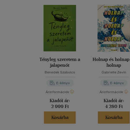
Tényleg szeretem a
Holnap és holnap
jalapenót
holnap
Benedek Szabolcs
Gabrielle Zevin
E-könyv
E-könyv
Árinformációk
Árinformációk
Kiadói ár:
Kiadói ár:
2 999 Ft
4 280 Ft
Kosárba
Kosárba