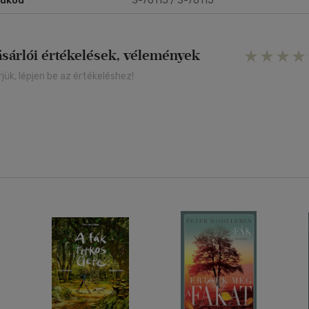
rukód
3-76115 / 3-76115
ásárlói értékelések, vélemények
rjük, lépjen be az értékeléshez!