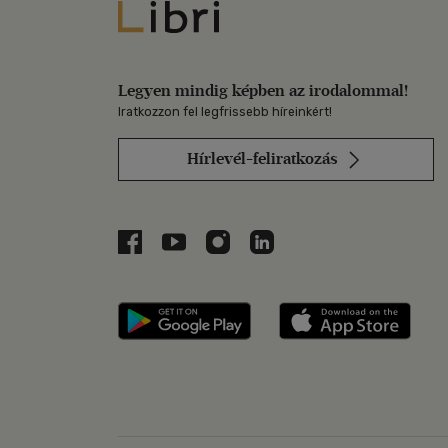
Libri
Legyen mindig képben az irodalommal!
Iratkozzon fel legfrissebb híreinkért!
Hírlevél-feliratkozás
Libri a Facebookon
Libri a Youtube-on
Libri az Instagramon
Libri a LinkedInen
Libri applikáció Szerezd m
Libri