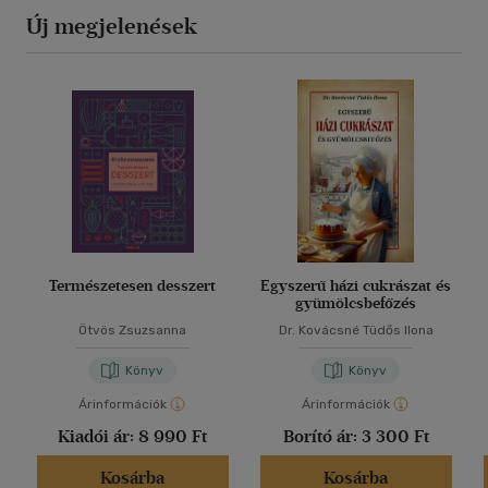
Új megjelenések
Természetesen desszert
Egyszerű házi cukrászat és
gyümölcsbefőzés
Ötvös Zsuzsanna
Dr. Kovácsné Tüdős Ilona
Könyv
Könyv
Árinformációk
Árinformációk
Kiadói ár:
8 990 Ft
Borító ár:
3 300 Ft
Kosárba
Kosárba