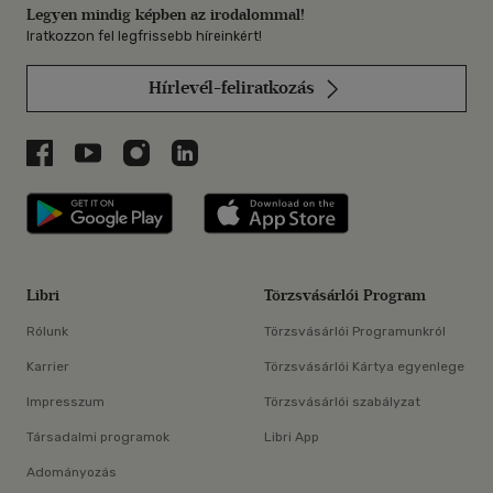
Legyen mindig képben az irodalommal!
Iratkozzon fel legfrissebb híreinkért!
Hírlevél-feliratkozás
Libri a Facebookon
Libri a Youtube-on
Libri az Instagramon
Libri a LinkedInen
Libri applikáció Szerezd meg: Google P
Libri applikáció 
Libri
Törzsvásárlói Program
Rólunk
Törzsvásárlói Programunkról
Karrier
Törzsvásárlói Kártya egyenlege
Impresszum
Törzsvásárlói szabályzat
Társadalmi programok
Libri App
Adományozás