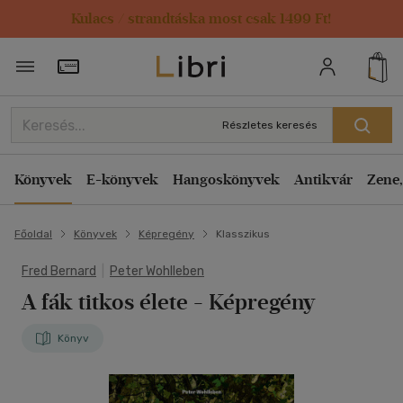
Kulacs / strandtáska most csak 1499 Ft!
Törzsvásárlói Kártya adatai
Részletes keresés
Könyvek
E-könyvek
Hangoskönyvek
Antikvár
Zene,
Főoldal
Könyvek
Képregény
Klasszikus
Fred Bernard
|
Peter Wohlleben
A fák titkos élete - Képregény
Könyv