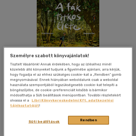
Személyre szabott könyvajánlatok!
Tisztelt Vásárlónk! Annak érdekében, hogy az ízléséhez minél
közelebb álló könyveket tudjunk a figyelmébe ajánlani, arra kérjük,
hogy fogadja el az ehhez szükséges cookie-kat a „Rendben” gomb
megnyomásával. Ennek hiányában weboldalunk csak a weboldal
használata szempontjából legszükségesebb cookie-kat telepíti a
böngészőjébe, de cookie-preferenciáit később is bármikor
Kívánságlistához adom
Megosztom
módosíthatja a Süti beállítások menüpontban. További részletekért
olvassa el a
Libri Könyvkereskedelmi Kft. adatkezelési
tájékoztatóját
!
Park Könyvkiadó
|
2024
|
magyar nyelvű
|
keménytábla
|
Rendben
Süti beállítások
234 oldal
Peter Wohlleben a világ leghíresebb erdésze és világhírű