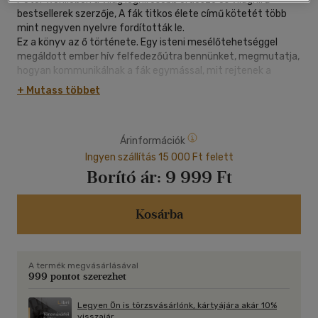
bestsellerek szerzője, A fák titkos élete című kötetét több
mint negyven nyelvre fordították le.
Ez a könyv az ő története. Egy isteni mesélőtehetséggel
megáldott ember hív felfedezőútra bennünket, megmutatja,
hogyan kommunikálnak a fák egymással, mit rejtenek a
kérgük alatt, a föld alatt, hogyan mozognak, miként
+ Mutass többet
védekeznek a növényevők és a kártevők ellen.
Ez a finom, megkapó rajzokkal teli képregény egy csodálatos,
de törékeny világba vezet, tudatosítva, hogy a fák megóvása
Árinformációk
nem pusztán környezetvédelem, hanem olyan tett, amely az
emberiség egészének továbbélését biztosítja.
Ingyen szállítás 15 000 Ft felett
Borító ár:
9 999 Ft
Kosárba
A termék megvásárlásával
999 pontot szerezhet
Legyen Ön is törzsvásárlónk, kártyájára akár 10%
visszajár.