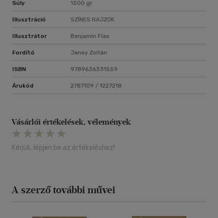
Súly
1500 gr
Illusztráció
SZÍNES RAJZOK
Illusztrátor
Benjamin Flao
Fordító
Jeney Zoltán
ISBN
9789636331559
Árukód
2787109 / 1227218
Vásárlói értékelések, vélemények
Kérjük, lépjen be az értékeléshez!
A szerző további művei