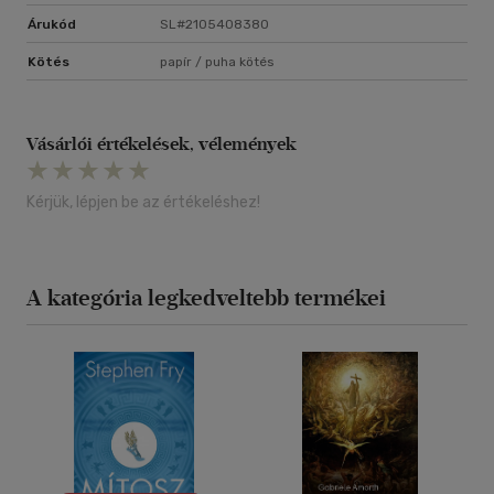
Árukód
SL#2105408380
Kötés
papír / puha kötés
Vásárlói értékelések, vélemények
Kérjük, lépjen be az értékeléshez!
A kategória legkedveltebb termékei