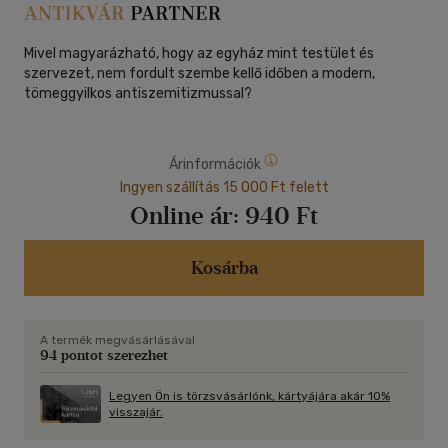
Mivel magyarázható, hogy az egyház mint testület és
szervezet, nem fordult szembe kellő időben a modern,
tömeggyilkos antiszemitizmussal?
Árinformációk
Ingyen szállítás 15 000 Ft felett
Online ár:
940 Ft
Kosárba
A termék megvásárlásával
94 pontot szerezhet
Legyen Ön is törzsvásárlónk, kártyájára akár 10%
visszajár.