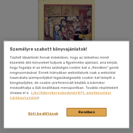
Személyre szabott könyvajánlatok!
Tisztelt Vásárlónk! Annak érdekében, hogy az ízléséhez minél
közelebb álló könyveket tudjunk a figyelmébe ajánlani, arra kérjük,
hogy fogadja el az ehhez szükséges cookie-kat a „Rendben” gomb
megnyomásával. Ennek hiányában weboldalunk csak a weboldal
használata szempontjából legszükségesebb cookie-kat telepíti a
böngészőjébe, de cookie-preferenciáit később is bármikor
módosíthatja a Süti beállítások menüpontban. További részletekért
olvassa el a
Libri Könyvkereskedelmi Kft. adatkezelési
tájékoztatóját
!
Kívánságlistához adom
Megosztom
Rendben
Süti beállítások
Budapest
|
1986
|
papír / puha kötés
|
331 oldal