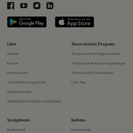
Libri a Facebookon
Libri a Youtube-on
Libri az Instagramon
Libri a LinkedInen
Libri applikáció Szerezd meg: Google P
Libri applikáció 
Libri
Törzsvásárlói Program
Rólunk
Törzsvásárlói Programunkról
Karrier
Törzsvásárlói Kártya egyenlege
Impresszum
Törzsvásárlói szabályzat
Társadalmi programok
Libri App
Adományozás
Akadálymentesítési nyilatkozat
Szolgáltatás
Kultúra
Boltkereső
Események