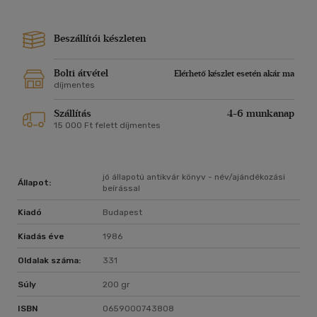
Beszállítói készleten
Bolti átvétel
Elérhető készlet esetén akár ma
díjmentes
Szállítás
4-6 munkanap
15 000 Ft felett díjmentes
jó állapotú antikvár könyv - név/ajándékozási
Állapot:
beírással
Kiadó
Budapest
Kiadás éve
1986
Oldalak száma:
331
Súly
200 gr
ISBN
0659000743808