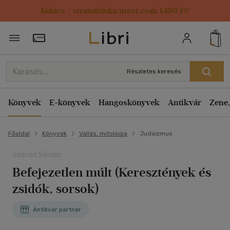
Kulacs / strandtáska most csak 1499 Ft!
Törzsvásárlói Kártya adatai
Részletes keresés
Könyvek
E-könyvek
Hangoskönyvek
Antikvár
Zene,
Főoldal
Könyvek
Vallás, mitológia
Judaizmus
Szenes Sándor
Befejezetlen múlt (Keresztények és
zsidók, sorsok)
Antikvár partner