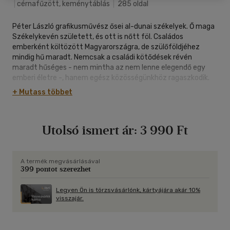
|
cérnafűzött, keménytáblás
|
285 oldal
Péter László grafikusművész ősei al-dunai székelyek. Ő maga
Székelykevén született, és ott is nőtt föl. Családos
emberként költözött Magyarországra, de szülőföldjéhez
mindig hű maradt. Nemcsak a családi kötődések révén
maradt hűséges - nem mintha az nem lenne elegendő egy
emberi életre -, hanem egész közösségünkhöz ragaszkodik.
Ez az odafigyelés, szeretetteljes számontartás sugárzik
+ Mutass többet
minden tettéből, gesztusából, művészi alkotásaiból, emberi
tartásából. És írásaiból is. Péter László 2010 óta írja
folyamatosan a Magyar Szó Üveggolyó mellékletének Tollrajz
Utolsó ismert ár:
3 990 Ft
című képzőművészeti rovatát. Ezek alatt az évek alatt sok
olyan jegyzet, portré, alkalmi írás és karcolat, rajz született,
ami szinte látleletet ad délvidéki képzőművészeti életünkről.
Számadás? Összegzés? Vizuális kultúránk térképe?
A termék megvásárlásával
399 pontot szerezhet
Szubjektív képzőművészeti olvasónapló? Mindez egyben.
Olyan írásokat tart kezében az olvasó, amelyek megmutatják
gazdagságunkat, felhívják a figyelmet értékeinkre. És persze
Legyen Ön is törzsvásárlónk, kártyájára akár 10%
visszajár.
megtanítanak minket látni. Péter László megmutatja nekünk
mindazt a szépséget, ami körülvesz bennünket. írásaiban
olyan művészekről szól, akiket személyesen is jól ismer, és