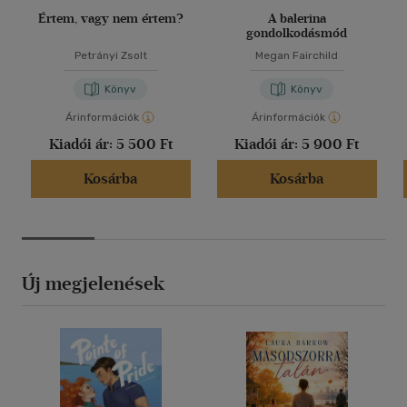
Értem, vagy nem értem?
A balerina
gondolkodásmód
Petrányi Zsolt
Megan Fairchild
Könyv
Könyv
Árinformációk
Árinformációk
Kiadói ár:
5 500 Ft
Kiadói ár:
5 900 Ft
Kosárba
Kosárba
Új megjelenések