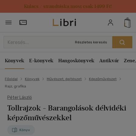
Kulacs / strandtáska most csak 1499 Ft!
Törzsvásárlói Kártya adatai
Részletes keresés
Könyvek
E-könyvek
Hangoskönyvek
Antikvár
Zene,
Főoldal
Könyvek
Művészet, építészet
Képzőművészet
Rajz, grafika
Péter László
Tollrajzok
- Barangolások délvidéki
képzőművészekkel
Könyv