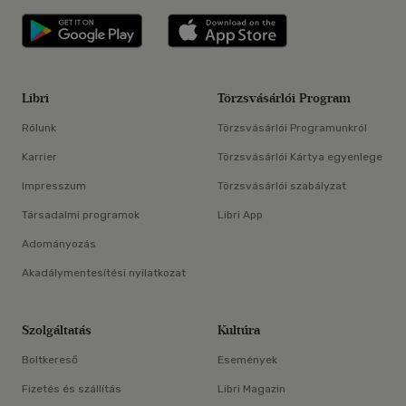
Libri applikáció Szerezd meg: Google P
Libri applikáció 
Libri
Törzsvásárlói Program
Rólunk
Törzsvásárlói Programunkról
Karrier
Törzsvásárlói Kártya egyenlege
Impresszum
Törzsvásárlói szabályzat
Társadalmi programok
Libri App
Adományozás
Akadálymentesítési nyilatkozat
Szolgáltatás
Kultúra
Boltkereső
Események
Fizetés és szállítás
Libri Magazin