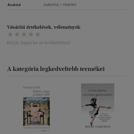
Árukód
2682902 / 1158189
Vásárlói értékelések, vélemények
Kérjük, lépjen be az értékeléshez!
A kategória legkedveltebb termékei