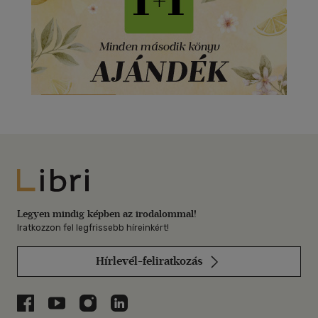
Libri
Legyen mindig képben az irodalommal!
Iratkozzon fel legfrissebb híreinkért!
Hírlevél-feliratkozás
Libri a Facebookon
Libri a Youtube-on
Libri az Instagramon
Libri a LinkedInen