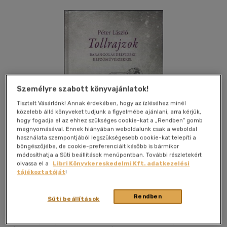
Személyre szabott könyvajánlatok!
Tisztelt Vásárlónk! Annak érdekében, hogy az ízléséhez minél
közelebb álló könyveket tudjunk a figyelmébe ajánlani, arra kérjük,
hogy fogadja el az ehhez szükséges cookie-kat a „Rendben” gomb
megnyomásával. Ennek hiányában weboldalunk csak a weboldal
használata szempontjából legszükségesebb cookie-kat telepíti a
böngészőjébe, de cookie-preferenciáit később is bármikor
módosíthatja a Süti beállítások menüpontban. További részletekért
olvassa el a
Libri Könyvkereskedelmi Kft. adatkezelési
tájékoztatóját
!
Kívánságlistához adom
Megosztom
Rendben
Süti beállítások
Vajdasági Magyar Művelődési Intézet
|
2016
|
magyar nyelvű