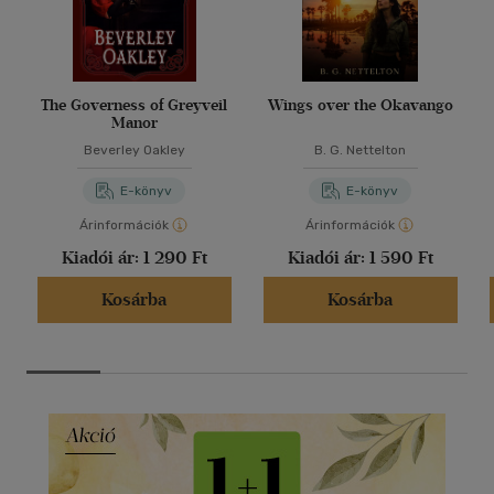
The Governess of Greyveil
Wings over the Okavango
Manor
Beverley Oakley
B. G. Nettelton
E-könyv
E-könyv
Árinformációk
Árinformációk
Kiadói ár:
1 290 Ft
Kiadói ár:
1 590 Ft
Kosárba
Kosárba