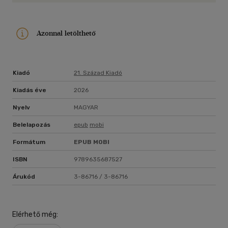
született New Jersey-ben, 15 évesen érkezett
Németországba, és Mainzban tanult orvostudományt. 2006
óta saját nőgyógyászati és szülészeti praxisában dolgozik
Azonnal letölthető
Wiesbadenben, és 2022-ben megalapította a
HormoneOnlineKliniket.Weboldala: www.dr-de-liz.de,
www.hormoneonlineclinic.com
Kiadó
21. Század Kiadó
Kiadás éve
2026
Nyelv
MAGYAR
Belelapozás
epub
mobi
Formátum
EPUB
MOBI
ISBN
9789635687527
Árukód
3-86716 / 3-86716
Elérhető még: