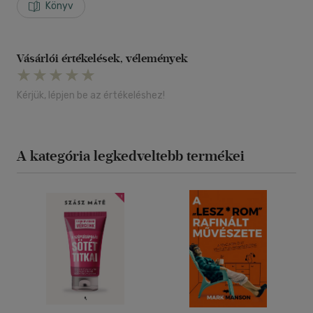
Könyv
Vásárlói értékelések, vélemények
Kérjük, lépjen be az értékeléshez!
A kategória legkedveltebb termékei