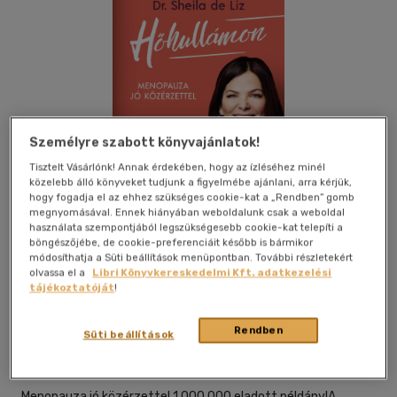
Személyre szabott könyvajánlatok!
Tisztelt Vásárlónk! Annak érdekében, hogy az ízléséhez minél
közelebb álló könyveket tudjunk a figyelmébe ajánlani, arra kérjük,
hogy fogadja el az ehhez szükséges cookie-kat a „Rendben” gomb
megnyomásával. Ennek hiányában weboldalunk csak a weboldal
használata szempontjából legszükségesebb cookie-kat telepíti a
böngészőjébe, de cookie-preferenciáit később is bármikor
módosíthatja a Süti beállítások menüpontban. További részletekért
olvassa el a
Libri Könyvkereskedelmi Kft. adatkezelési
tájékoztatóját
!
Beleolvasok
Kívánságlistához adom
Megosztom
Rendben
Süti beállítások
21. Század Kiadó
|
2026
|
magyar nyelvű
Menopauza jó közérzettel 1.000.000 eladott példány!A