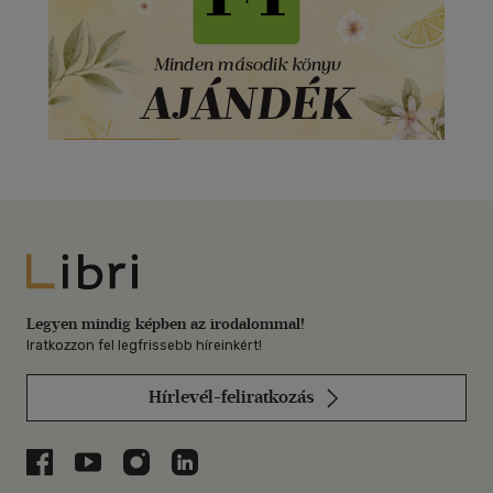
Libri
Legyen mindig képben az irodalommal!
Iratkozzon fel legfrissebb híreinkért!
Hírlevél-feliratkozás
Libri a Facebookon
Libri a Youtube-on
Libri az Instagramon
Libri a LinkedInen