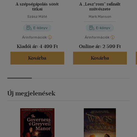
A szépségápolás sötét
A ,,Lesz*rom" rafinált
titkai
művészete
Szász Máté
Mark Manson
E-könyv
E-könyv
Árinformációk
Árinformációk
Kiadói ár:
4 499 Ft
Online ár:
2 599 Ft
Kosárba
Kosárba
Új megjelenések