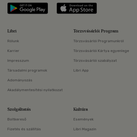
Libri applikáció Szerezd meg: Google P
Libri applikáció 
Libri
Törzsvásárlói Program
Rólunk
Törzsvásárlói Programunkról
Karrier
Törzsvásárlói Kártya egyenlege
Impresszum
Törzsvásárlói szabályzat
Társadalmi programok
Libri App
Adományozás
Akadálymentesítési nyilatkozat
Szolgáltatás
Kultúra
Boltkereső
Események
Fizetés és szállítás
Libri Magazin