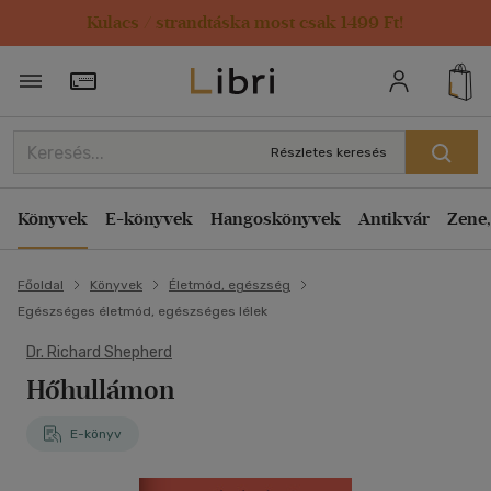
Kulacs / strandtáska most csak 1499 Ft!
Törzsvásárlói Kártya adatai
Részletes keresés
Könyvek
E-könyvek
Hangoskönyvek
Antikvár
Zene,
Főoldal
Könyvek
Életmód, egészség
Egészséges életmód, egészséges lélek
Dr. Richard Shepherd
Hőhullámon
E-könyv