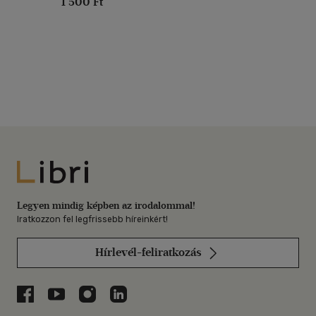
1 500 Ft
Libri
Legyen mindig képben az irodalommal!
Iratkozzon fel legfrissebb híreinkért!
Hírlevél-feliratkozás
Libri a Facebookon
Libri a Youtube-on
Libri az Instagramon
Libri a LinkedInen