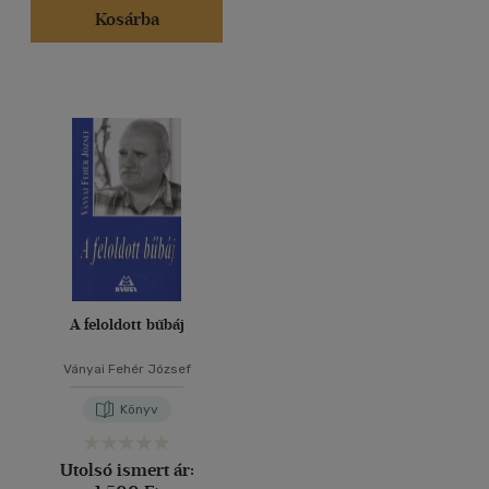
Kosárba
A feloldott bűbáj
Ványai Fehér József
Könyv
Utolsó ismert ár: