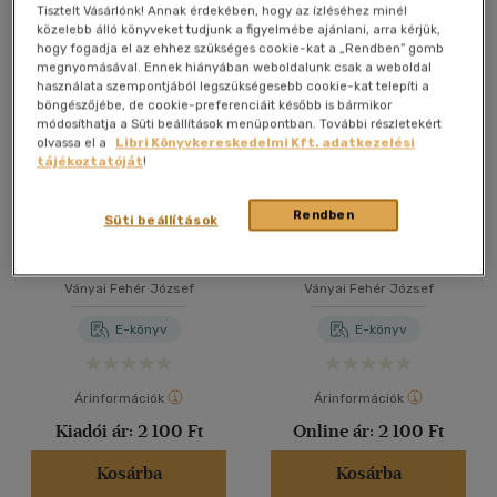
Összesen
5
db
Tisztelt Vásárlónk! Annak érdekében, hogy az ízléséhez minél
közelebb álló könyveket tudjunk a figyelmébe ajánlani, arra kérjük,
40 db / oldal
hogy fogadja el az ehhez szükséges cookie-kat a „Rendben” gomb
megnyomásával. Ennek hiányában weboldalunk csak a weboldal
használata szempontjából legszükségesebb cookie-kat telepíti a
böngészőjébe, de cookie-preferenciáit később is bármikor
Alkalmaz
módosíthatja a Süti beállítások menüpontban. További részletekért
olvassa el a
Libri Könyvkereskedelmi Kft. adatkezelési
tájékoztatóját
!
Rendben
Süti beállítások
Ama napok után
Tésztás szívű, kicsi fiúk
Ványai Fehér József
Ványai Fehér József
E-könyv
E-könyv
Árinformációk
Árinformációk
Kiadói ár:
2 100 Ft
Online ár:
2 100 Ft
Kosárba
Kosárba