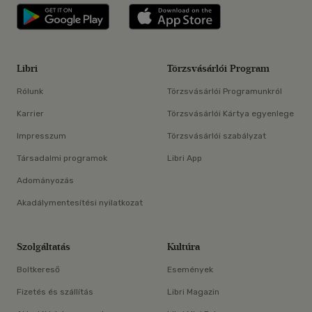
Libri applikáció Szerezd meg: Google P
Libri applikáció 
Libri
Törzsvásárlói Program
Rólunk
Törzsvásárlói Programunkról
Karrier
Törzsvásárlói Kártya egyenlege
Impresszum
Törzsvásárlói szabályzat
Társadalmi programok
Libri App
Adományozás
Akadálymentesítési nyilatkozat
Szolgáltatás
Kultúra
Boltkereső
Események
Fizetés és szállítás
Libri Magazin