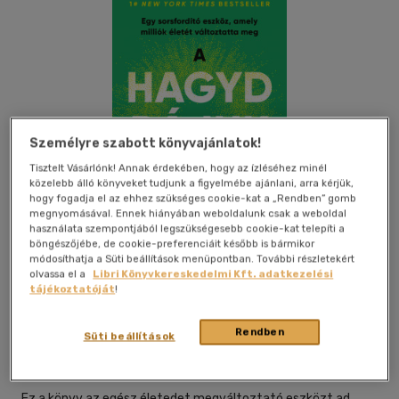
Személyre szabott könyvajánlatok!
Tisztelt Vásárlónk! Annak érdekében, hogy az ízléséhez minél
közelebb álló könyveket tudjunk a figyelmébe ajánlani, arra kérjük,
hogy fogadja el az ehhez szükséges cookie-kat a „Rendben” gomb
megnyomásával. Ennek hiányában weboldalunk csak a weboldal
használata szempontjából legszükségesebb cookie-kat telepíti a
böngészőjébe, de cookie-preferenciáit később is bármikor
módosíthatja a Süti beállítások menüpontban. További részletekért
olvassa el a
Libri Könyvkereskedelmi Kft. adatkezelési
tájékoztatóját
!
Beleolvasok
Kívánságlistához adom
Megosztom
Rendben
Süti beállítások
Good Life Books
|
2025
|
magyar nyelvű
Ez a könyv az egész életedet megváltoztató eszközt ad