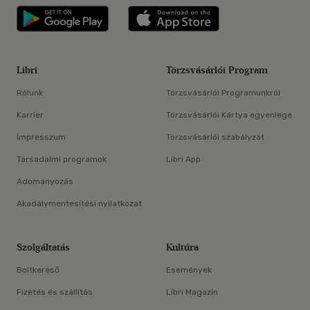
Libri applikáció Szerezd meg: Google P
Libri applikáció 
Libri
Törzsvásárlói Program
Rólunk
Törzsvásárlói Programunkról
Karrier
Törzsvásárlói Kártya egyenlege
Impresszum
Törzsvásárlói szabályzat
Társadalmi programok
Libri App
Adományozás
Akadálymentesítési nyilatkozat
Szolgáltatás
Kultúra
Boltkereső
Események
Fizetés és szállítás
Libri Magazin