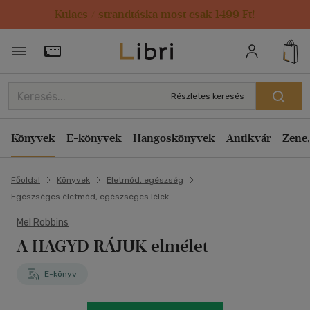
Kulacs / strandtáska most csak 1499 Ft!
Törzsvásárlói Kártya adatai
Részletes keresés
Könyvek
E-könyvek
Hangoskönyvek
Antikvár
Zene,
Főoldal
Könyvek
Életmód, egészség
Egészséges életmód, egészséges lélek
Mel Robbins
A HAGYD RÁJUK elmélet
E-könyv