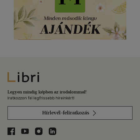
Libri
Legyen mindig képben az irodalommal!
Iratkozzon fel legfrissebb híreinkért!
Hírlevél-feliratkozás
Libri a Facebookon
Libri a Youtube-on
Libri az Instagramon
Libri a LinkedInen