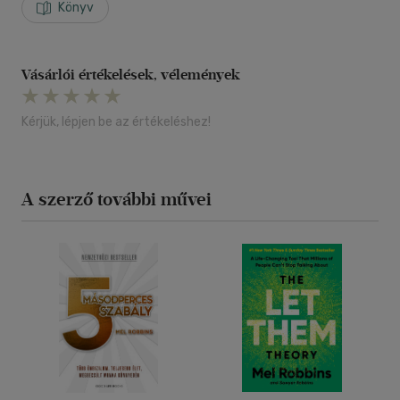
véleményét, elvárásait, viselkedését? Megkönnyebbülsz,
Könyv
megerősödsz és szabad leszel!
Vásárlói értékelések, vélemények
Kérjük, lépjen be az értékeléshez!
A szerző további művei