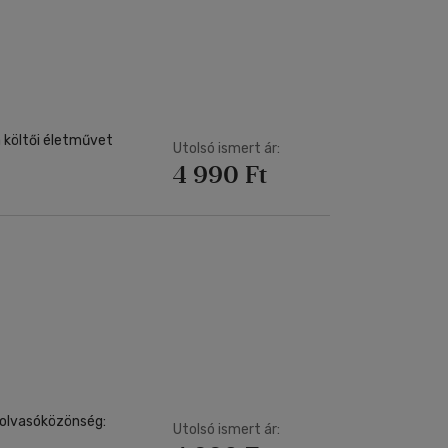
a költői életművet
Utolsó ismert ár:
4 990 Ft
i olvasóközönség:
Utolsó ismert ár: