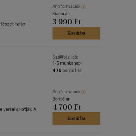
Árinformációk
Kiadói ár:
3 990 Ft
ltészet talán
Kosárba
Szállítási idő:
1-3 munkanap
470
pontot ér
Árinformációk
Borító ár:
4 700 Ft
 versei alkotják. A
Kosárba