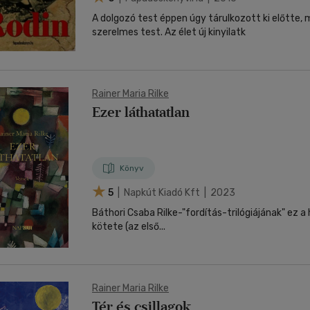
A dolgozó test éppen úgy tárulkozott ki előtte, 
szerelmes test. Az élet új kinyilatk
Rainer Maria Rilke
Ezer láthatatlan
Könyv
5
| Napkút Kiadó Kft | 2023
Báthori Csaba Rilke-"fordítás-trilógiájának" ez a
kötete (az első...
Rainer Maria Rilke
Tér és csillagok