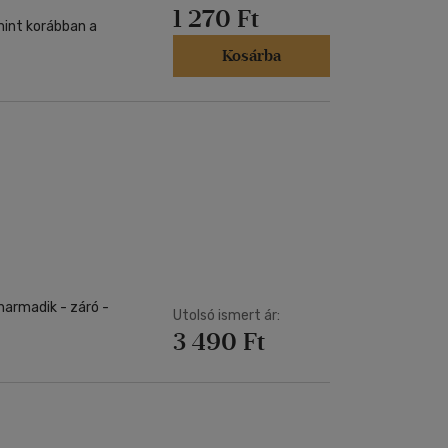
1 270 Ft
mint korábban a
Kosárba
 harmadik - záró -
Utolsó ismert ár:
3 490 Ft