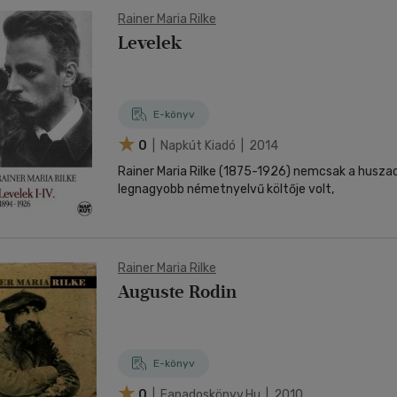
Rainer Maria Rilke
Levelek
E-könyv
0
| Napkút Kiadó | 2014
Rainer Maria Rilke (1875-1926) nemcsak a huszad
legnagyobb németnyelvű költője volt,
Rainer Maria Rilke
Auguste Rodin
E-könyv
0
| Fapadoskönyv.hu | 2010