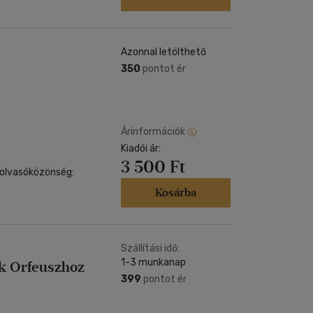
Azonnal letölthető
350
pontot ér
Árinformációk
Kiadói ár:
3 500 Ft
i olvasóközönség:
Kosárba
Szállítási idő:
1-3 munkanap
ek Orfeuszhoz
399
pontot ér