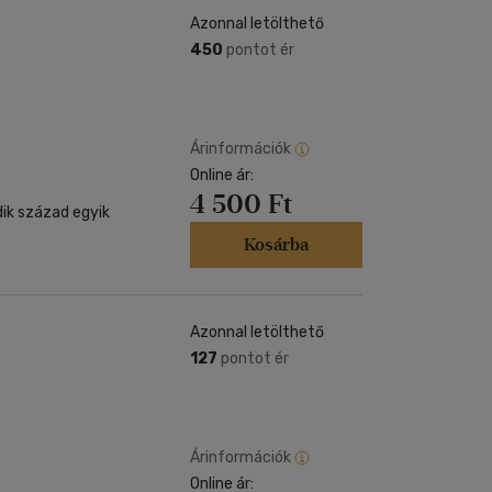
Azonnal letölthető
450
pontot ér
Árinformációk
Online ár:
4 500 Ft
ik század egyik
Kosárba
Azonnal letölthető
127
pontot ér
Árinformációk
Online ár: