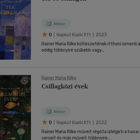
Könyv
0
| Napkút Kiadó Kft | 2023
Rainer Maria Rilke költészetének itthoni ismerői 
eddig többnyire szűkebb vagy...
Rainer Maria Rilke
Csillagközi évek
Könyv
0
| Napkút Kiadó Kft | 2022
Rainer Maria Rilke műveit régóta ízlelgeti a haza
verseit és más műveit többnyire...