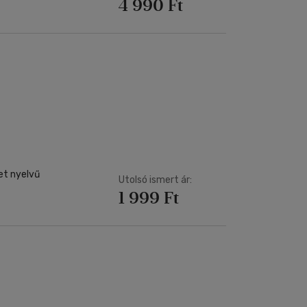
4 990 Ft
et nyelvű
Utolsó ismert ár:
1 999 Ft