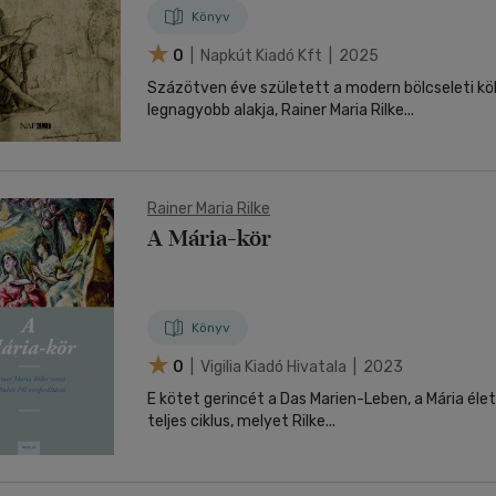
Könyv
0
| Napkút Kiadó Kft | 2025
Százötven éve született a modern bölcseleti kö
legnagyobb alakja, Rainer Maria Rilke...
Rainer Maria Rilke
A Mária-kör
Könyv
0
| Vigilia Kiadó Hivatala | 2023
E kötet gerincét a Das Marien-Leben, a Mária élete
teljes ciklus, melyet Rilke...