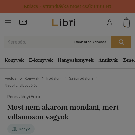
Kulacs / strandtáska most csak 1499 Ft!
Törzsvásárlói Kártya adatai
Részletes keresés
Könyvek
E-könyvek
Hangoskönyvek
Antikvár
Zene,
Főoldal
Könyvek
Irodalom
Szépirodalom
Novella, elbeszélés
Pereszlényi Erika
Most nem akarom mondani, mert
villamoson vagyok
Könyv