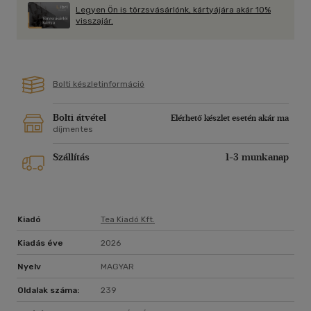
Nézzük-szagoljuk-hallgatjuk a színes élet-jeleket, az
Legyen Ön is törzsvásárlónk, kártyájára akár 10%
egybesöpört ízes sorsmorzsákat; mosolygunk (olykor
visszajár.
nevetünk): azt képzeljük, képet, nem tükröt látunk. Ez itt
nem én vagyok, nem ilyen vagyok.
Biztos? Egyik sem?
Bolti készletinformáció
Upor László, dramaturg, műfordító, egyetemi tanár
Bolti átvétel
Elérhető készlet esetén akár ma
díjmentes
Szállítás
1-3 munkanap
Kiadó
Tea Kiadó Kft.
Kiadás éve
2026
Nyelv
MAGYAR
Oldalak száma:
239