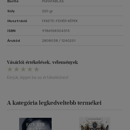
Borító
PUHATÁBLÁS
Súly
220 gr
Illusztráció
FEKETE-FEHÉR KÉPEK
ISBN
9786158304313
Árukód
2808038 / 1240251
Vásárlói értékelések, vélemények
Kérjük, lépjen be az értékeléshez!
A kategória legkedveltebb termékei