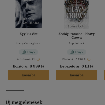
Egy kis élet
Alvilági románc - Heavy
Crown
Hanya Yanagihara
Sophie Lark
Könyv
Könyv
Árinformációk
Kiadói ár:
6 790 Ft
Borító ár:
8 999 Ft
Bevezető ár:
6 111 Ft
Kosárba
Kosárba
Új megjelenések