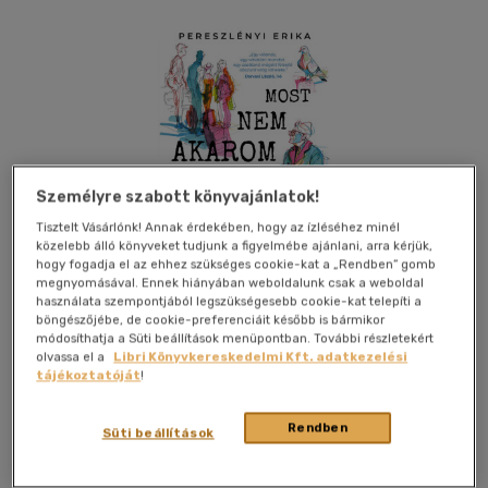
Személyre szabott könyvajánlatok!
Tisztelt Vásárlónk! Annak érdekében, hogy az ízléséhez minél
közelebb álló könyveket tudjunk a figyelmébe ajánlani, arra kérjük,
hogy fogadja el az ehhez szükséges cookie-kat a „Rendben” gomb
megnyomásával. Ennek hiányában weboldalunk csak a weboldal
használata szempontjából legszükségesebb cookie-kat telepíti a
böngészőjébe, de cookie-preferenciáit később is bármikor
módosíthatja a Süti beállítások menüpontban. További részletekért
olvassa el a
Libri Könyvkereskedelmi Kft. adatkezelési
tájékoztatóját
!
Kívánságlistához adom
Megosztom
Rendben
Süti beállítások
Tea Kiadó Kft.
|
2026
|
magyar nyelvű
|
puhatáblás
|
239