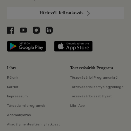
Hírlevél-feliratkozás
Libri a Facebookon
Libri a Youtube-on
Libri az Instagramon
Libri a LinkedInen
Libri applikáció Szerezd meg: Google P
Libri applikáció 
Libri
Törzsvásárlói Program
Rólunk
Törzsvásárlói Programunkról
Karrier
Törzsvásárlói Kártya egyenlege
Impresszum
Törzsvásárlói szabályzat
Társadalmi programok
Libri App
Adományozás
Akadálymentesítési nyilatkozat