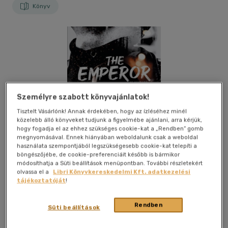
Könyv
Személyre szabott könyvajánlatok!
Tisztelt Vásárlónk! Annak érdekében, hogy az ízléséhez minél
közelebb álló könyveket tudjunk a figyelmébe ajánlani, arra kérjük,
hogy fogadja el az ehhez szükséges cookie-kat a „Rendben” gomb
megnyomásával. Ennek hiányában weboldalunk csak a weboldal
használata szempontjából legszükségesebb cookie-kat telepíti a
böngészőjébe, de cookie-preferenciáit később is bármikor
módosíthatja a Süti beállítások menüpontban. További részletekért
olvassa el a
Libri Könyvkereskedelmi Kft. adatkezelési
tájékoztatóját
!
Kívánságlistához adom
Megosztom
Rendben
Süti beállítások