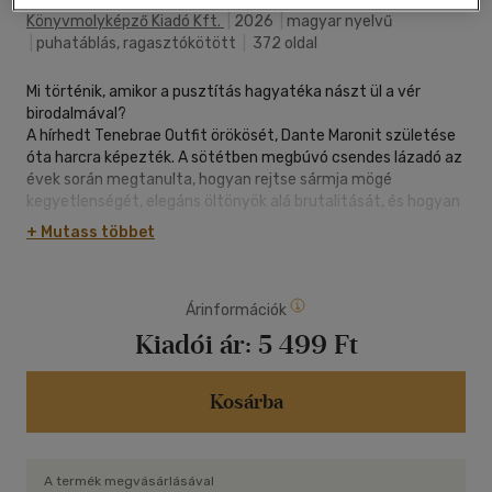
Könyvmolyképző Kiadó Kft.
|
2026
|
magyar nyelvű
|
puhatáblás, ragasztókötött
|
372 oldal
Mi történik, amikor a pusztítás hagyatéka nászt ül a vér
birodalmával?
A hírhedt Tenebrae Outfit örökösét, Dante Maronit születése
óta harcra képezték. A sötétben megbúvó csendes lázadó az
évek során megtanulta, hogyan rejtse sármja mögé
kegyetlenségét, elegáns öltönyök alá brutalitását, és hogyan
fojtsa hallgatásba a nő iránt érzett szerelmét. Amikor Dante
+ Mutass többet
beépül egy gyerekek eltűnéséért felelős bűnszervezetbe,
olyan információkra bukkan, melyek porrá zúzzák a valóságát,
és kénytelen halálos játszmába kezdeni.
Árinformációk
Amara, a Maroni család házvezetőnőjének lánya, mindig is
szerelmes volt Dantéba. Tizenöt éves korában elrabolták és
Kiadói ár:
5 499 Ft
megkínozták, melynek következtében Amara elveszítette
önmagát, az életét és az addig ismert otthonát. Évekkel
később végre megtalálja a normalitás halvány reményét,
Kosárba
azonban a világa ismét összeomlik, és nincs más választása,
mint beszállni a játékba.
A rejtélyek feltárulnak. A titkok napvilágra kerülnek. Ifjúkori
A termék megvásárlásával
szerelmük helyére mély intimitás lép, amit meg kell védeniük