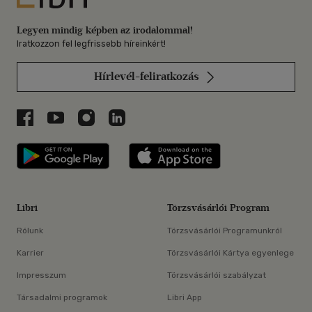
Legyen mindig képben az irodalommal!
Iratkozzon fel legfrissebb híreinkért!
Hírlevél-feliratkozás
Libri a Facebookon
Libri a Youtube-on
Libri az Instagramon
Libri a LinkedInen
Libri applikáció Szerezd meg: Google P
Libri applikáció 
Libri
Törzsvásárlói Program
Rólunk
Törzsvásárlói Programunkról
Karrier
Törzsvásárlói Kártya egyenlege
Impresszum
Törzsvásárlói szabályzat
Társadalmi programok
Libri App