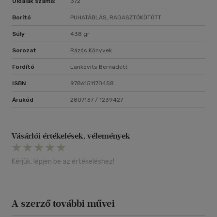
Oldalak száma:
372
Borító
PUHATÁBLÁS, RAGASZTÓKÖTÖTT
Súly
438 gr
Sorozat
Rázós Könyvek
Fordító
Lankovits Bernadett
ISBN
9786151170458
Árukód
2807137 / 1239427
Vásárlói értékelések, vélemények
Kérjük, lépjen be az értékeléshez!
A szerző további művei