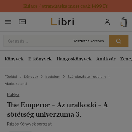
Kulacs / strandtáska most csak 1499 Ft!
Törzsvásárlói Kártya adatai
Részletes keresés
Könyvek
E-könyvek
Hangoskönyvek
Antikvár
Zene,
Főoldal
Könyvek
Irodalom
Szórakoztató irodalom
Akció, kaland
RuNyx
The Emperor - Az uralkodó
- A
sötétség univerzuma 3.
Rázós Könyvek sorozat