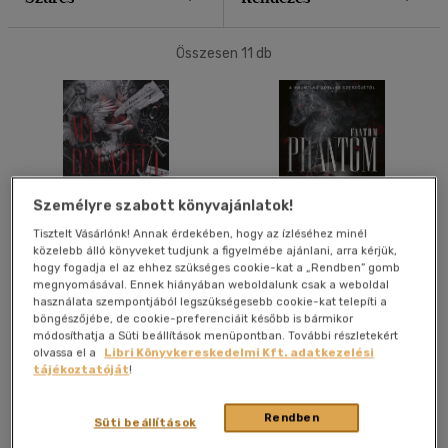
40 db / oldal
Összesen
11
db
Alkalmaz
Személyre szabott könyvajánlatok!
Tisztelt Vásárlónk! Annak érdekében, hogy az ízléséhez minél
közelebb álló könyveket tudjunk a figyelmébe ajánlani, arra kérjük,
hogy fogadja el az ehhez szükséges cookie-kat a „Rendben” gomb
My Dreadful Darling
Phantom
megnyomásával. Ennek hiányában weboldalunk csak a weboldal
használata szempontjából legszükségesebb cookie-kat telepíti a
H.D. Carlton
H.D. Carlton
böngészőjébe, de cookie-preferenciáit később is bármikor
módosíthatja a Süti beállítások menüpontban. További részletekért
Könyv
Könyv
olvassa el a
Libri Könyvkereskedelmi Kft. adatkezelési
tájékoztatóját
!
Kiadói ár:
6 990 Ft
Árinformációk
Rendben
Süti beállítások
Bevezető ár:
6 291 Ft
Kiadói ár:
5 990 Ft