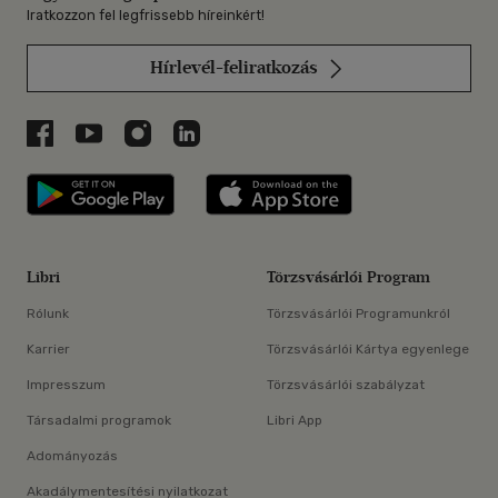
Iratkozzon fel legfrissebb híreinkért!
Hírlevél-feliratkozás
Libri a Facebookon
Libri a Youtube-on
Libri az Instagramon
Libri a LinkedInen
Libri applikáció Szerezd meg: Google P
Libri applikáció 
Libri
Törzsvásárlói Program
Rólunk
Törzsvásárlói Programunkról
Karrier
Törzsvásárlói Kártya egyenlege
Impresszum
Törzsvásárlói szabályzat
Társadalmi programok
Libri App
Adományozás
Akadálymentesítési nyilatkozat