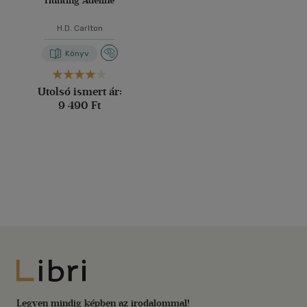
Hunting Adeline
H.D. Carlton
Könyv
Utolsó ismert ár:
9 490 Ft
Libri
Legyen mindig képben az irodalommal!