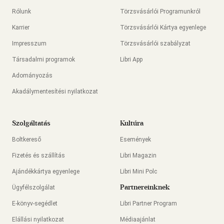
Rólunk
Törzsvásárlói Programunkról
Karrier
Törzsvásárlói Kártya egyenlege
Impresszum
Törzsvásárlói szabályzat
Társadalmi programok
Libri App
Adományozás
Akadálymentesítési nyilatkozat
Szolgáltatás
Kultúra
Boltkereső
Események
Fizetés és szállítás
Libri Magazin
Ajándékkártya egyenlege
Libri Mini Polc
Partnereinknek
Ügyfélszolgálat
E-könyv-segédlet
Libri Partner Program
Elállási nyilatkozat
Médiaajánlat