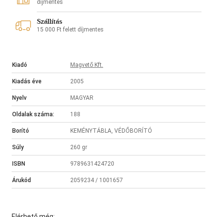
díjmentes
Szállítás
15 000 Ft felett díjmentes
Kiadó
Magvető Kft.
Kiadás éve
2005
Nyelv
MAGYAR
Oldalak száma:
188
Borító
KEMÉNYTÁBLA, VÉDŐBORÍTÓ
Súly
260 gr
ISBN
9789631424720
Árukód
2059234 / 1001657
Elérhető még: