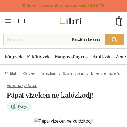
Kulacs / strandtáska most csak 1499 Ft!
Törzsvásárlói Kártya adatai
Részletes keresés
Könyvek
E-könyvek
Hangoskönyvek
Antikvár
Zene,
Főoldal
Könyvek
Irodalom
Szépirodalom
Novella, elbeszélés
Esterházy Péter
Pápai vizeken ne kalózkodj!
Könyv