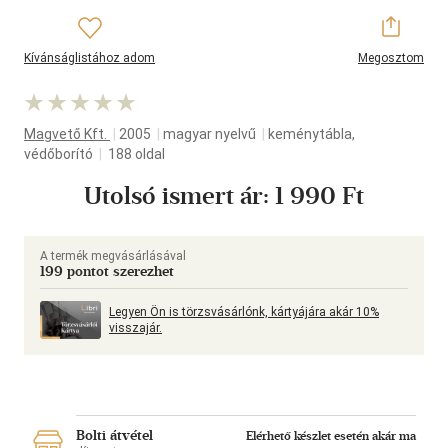
Kívánságlistához adom
Megosztom
Magvető Kft.
|
2005
|
magyar nyelvű
|
keménytábla,
védőborító
|
188 oldal
Utolsó ismert ár:
1 990 Ft
A termék megvásárlásával
199 pontot szerezhet
Legyen Ön is törzsvásárlónk, kártyájára akár 10%
visszajár.
Bolti átvétel
Elérhető készlet esetén akár ma