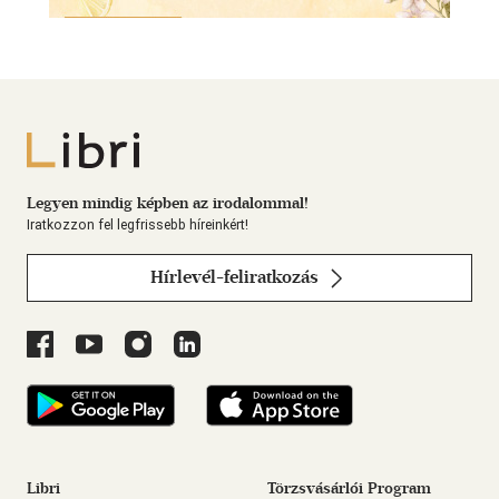
Libri
Legyen mindig képben az irodalommal!
Iratkozzon fel legfrissebb híreinkért!
Hírlevél-feliratkozás
Libri a Facebookon
Libri a Youtube-on
Libri az Instagramon
Libri a LinkedInen
Libri applikáció Szerezd meg: Google Play
Libri applikáció L
Libri
Törzsvásárlói Program