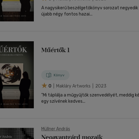
A nagysikerű beszélgetőkönyv sorozat negyedik
újabb négy fontos hazai...
Műértők 1
Könyv
0
| Makláry Artworks | 2023
"Mi táplálja a műgyűjtők szenvedélyét, meddig k
egy szívének kedves...
Müllner András
Neoavantgárd mozaik