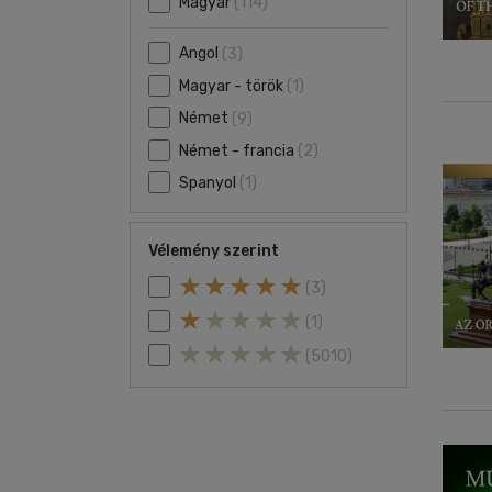
Magyar
(114)
Angol
(3)
Magyar - török
(1)
Német
(9)
Német - francia
(2)
Spanyol
(1)
Vélemény szerint
(3)
(1)
(5010)