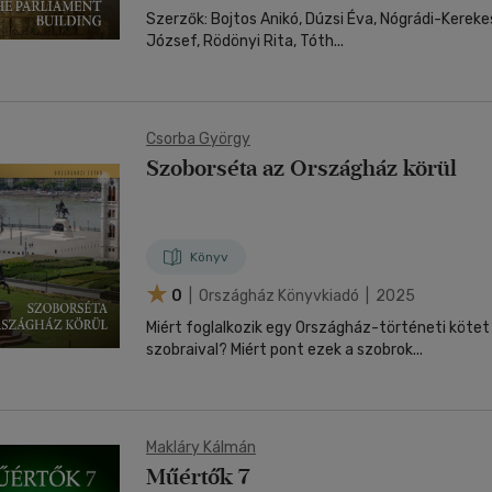
Szerzők: Bojtos Anikó, Dúzsi Éva, Nógrádi-Kereke
József, Rödönyi Rita, Tóth...
Csorba György
Szoborséta az Országház körül
Könyv
0
| Országház Könyvkiadó | 2025
Miért foglalkozik egy Országház-történeti kötet
szobraival? Miért pont ezek a szobrok...
Makláry Kálmán
Műértők 7