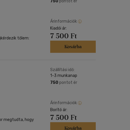
750
pontot ér
Árinformációk
Kiadói ár:
7 500 Ft
kérdezik tőlem:
Kosárba
Szállítási idő:
1-3 munkanap
750
pontot ér
Árinformációk
Borító ár:
7 500 Ft
kor megtudta, hogy
Kosárba