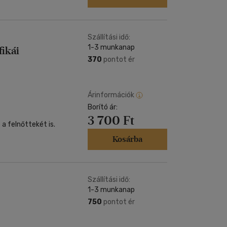
Szállítási idő:
1-3 munkanap
ikái
370
pontot ér
Árinformációk
Borító ár:
3 700 Ft
 felnőt­tekét is.
Kosárba
Szállítási idő:
1-3 munkanap
750
pontot ér