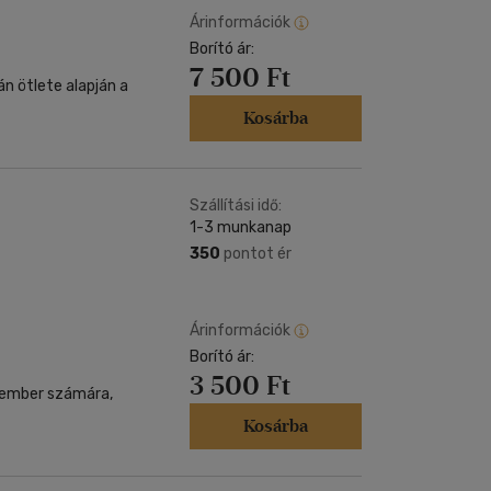
Árinformációk
Borító ár:
7 500 Ft
n ötlete alapján a
Kosárba
Szállítási idő:
1-3 munkanap
350
pontot ér
Árinformációk
Borító ár:
3 500 Ft
 ember számára,
Kosárba