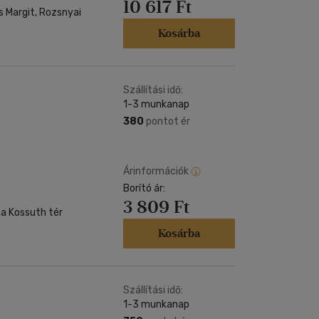
10 617 Ft
s Margit, Rozsnyai
Kosárba
Szállítási idő:
1-3 munkanap
380
pontot ér
Árinformációk
Borító ár:
3 809 Ft
 a Kossuth tér
Kosárba
Szállítási idő:
1-3 munkanap