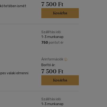
7 500 Ft
 kötetében ismét
Kosárba
Szállítási idő:
1-3 munkanap
750
pontot ér
Árinformációk
Borító ár:
7 500 Ft
épes valaki elmenni
Kosárba
Szállítási idő:
1-3 munkanap