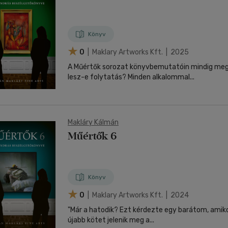
Könyv
0
| Maklary Artworks Kft. | 2025
A Műértők sorozat könyvbemutatóin mindig meg
lesz-e folytatás? Minden alkalommal...
Makláry Kálmán
Műértők 6
Könyv
0
| Maklary Artworks Kft. | 2024
"Már a hatodik? Ezt kérdezte egy barátom, ami
újabb kötet jelenik meg a...