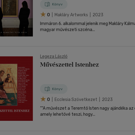
Könyv
0
| Makláry Artworks | 2023
Immáron 6. alkalommal jelenik meg Makláry Kálmá
magyar művészeti szcéna...
Legeza László
Művészettel Istenhez
Könyv
0
| Ecclesia Szövetkezet | 2023
""A művészet a Teremtő Isten nagy ajándéka az
amely lehetővé teszi, hogy...