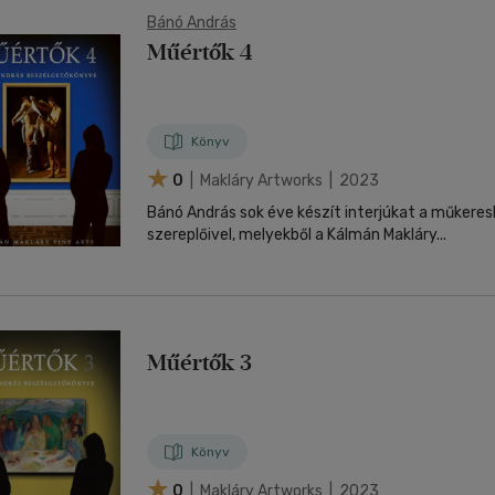
Bánó András
Műértők 4
Könyv
0
| Makláry Artworks | 2023
Bánó András sok éve készít interjúkat a műkere
szereplőivel, melyekből a Kálmán Makláry...
Műértők 3
Könyv
0
| Makláry Artworks | 2023