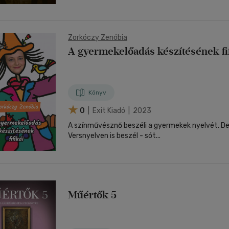
Zorkóczy Zenóbia
A gyermekelőadás készítésének fif
Könyv
0
| Exit Kiadó | 2023
A színművésznő beszéli a gyermekek nyelvét. De a
Versnyelven is beszél - sót...
Műértők 5