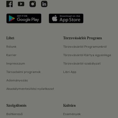
Libri a Facebookon
Libri a Youtube-on
Libri az Instagramon
Libri a LinkedInen
Libri applikáció Szerezd meg: Google P
Libri applikáció 
Libri
Törzsvásárlói Program
Rólunk
Törzsvásárlói Programunkról
Karrier
Törzsvásárlói Kártya egyenlege
Impresszum
Törzsvásárlói szabályzat
Társadalmi programok
Libri App
Adományozás
Akadálymentesítési nyilatkozat
Szolgáltatás
Kultúra
Boltkereső
Események