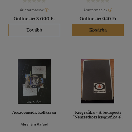
Árinformációk
Árinformációk
Online ár:
3 090 Ft
Online ár:
940 Ft
Tovább
Kosárba
Asszociációk kollázsan
Kisgrafika - A budapesti
"Nemzetközi kisgrafika és
exlibris kiállítás"
Ábrahám Rafael
alkalmából tartott
nemzetközi