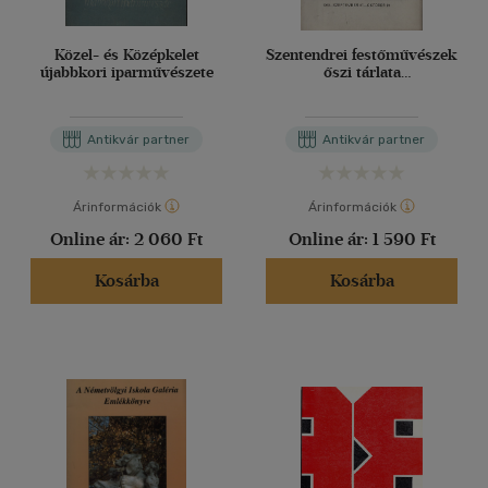
Közel- és Középkelet
Szentendrei festőművészek
újabbkori iparművészete
őszi tárlata
1964.szeptember 27-
október 21
Antikvár partner
Antikvár partner
Árinformációk
Árinformációk
Online ár:
2 060 Ft
Online ár:
1 590 Ft
Kosárba
Kosárba