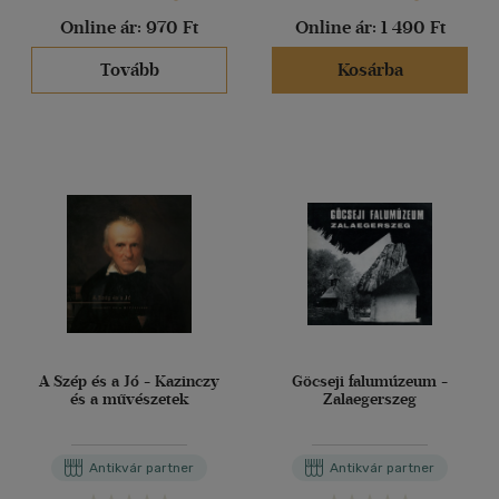
Online ár:
970 Ft
Online ár:
1 490 Ft
Tovább
Kosárba
A Szép és a Jó - Kazinczy
Göcseji falumúzeum -
és a művészetek
Zalaegerszeg
Antikvár partner
Antikvár partner