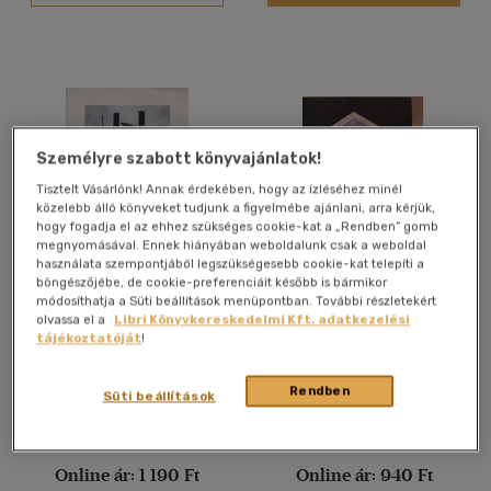
Alkalmaz
Személyre szabott könyvajánlatok!
Tisztelt Vásárlónk! Annak érdekében, hogy az ízléséhez minél
közelebb álló könyveket tudjunk a figyelmébe ajánlani, arra kérjük,
hogy fogadja el az ehhez szükséges cookie-kat a „Rendben” gomb
megnyomásával. Ennek hiányában weboldalunk csak a weboldal
használata szempontjából legszükségesebb cookie-kat telepíti a
böngészőjébe, de cookie-preferenciáit később is bármikor
Lengyel Kulturális Plakát -
Morvay
módosíthatja a Süti beállítások menüpontban. További részletekért
Műcsarnok, Budapest 1981
olvassa el a
Libri Könyvkereskedelmi Kft. adatkezelési
február 20-március 22.
M.Németh Márta (szerk)
tájékoztatóját
!
Antikvár partner
Antikvár partner
Rendben
Süti beállítások
Árinformációk
Árinformációk
Online ár:
1 190 Ft
Online ár:
940 Ft