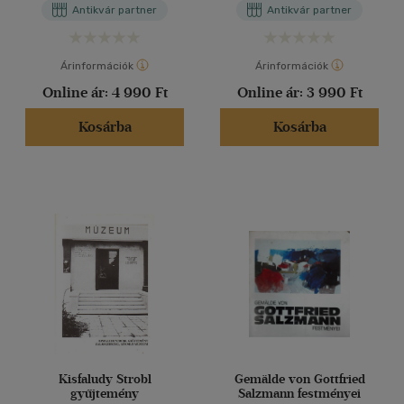
Antikvár partner
Antikvár partner
gyűjtőtalálkozó ajándék-
mappája
Árinformációk
Árinformációk
Online ár:
4 990 Ft
Online ár:
3 990 Ft
Kosárba
Kosárba
Kisfaludy Strobl
Gemälde von Gottfried
gyűjtemény
Salzmann festményei