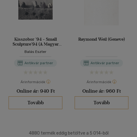
Kisszobor '94 - Small
Raymond Weil (Geneve)
Sculpture'94 (A Magyar
Alkotóművészek
Balás Eszter
Egyesületének kiállítása a
Magyar Képző- és
Antikvár partner
Antikvár partner
Iparművészek
Szövetségének
szervezésében)
Árinformációk
Árinformációk
Online ár:
940 Ft
Online ár:
960 Ft
Tovább
Tovább
4880 termék eddig betöltve a 5 014-ből