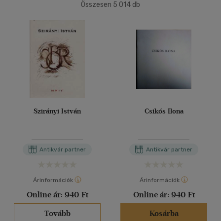
(2)
Összesen
5 014
db
Felnőtt
(129)
40 db / oldal
Nyelv szerint
Alkalmaz
Magyar
(114)
Angol
(3)
Magyar - török
(1)
Szirányi István
Csikós Ilona
Német
(9)
Német - francia
(2)
Spanyol
(1)
Antikvár partner
Antikvár partner
Vélemény szerint
Árinformációk
Árinformációk
(3)
Online ár:
940 Ft
Online ár:
940 Ft
(1)
Tovább
Kosárba
(5010)