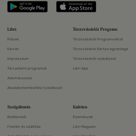
Libri applikáció Szerezd meg: Google P
Libri applikáció 
Libri
Törzsvásárlói Program
Rólunk
Törzsvásárlói Programunkról
Karrier
Törzsvásárlói Kártya egyenlege
Impresszum
Törzsvásárlói szabályzat
Társadalmi programok
Libri App
Adományozás
Akadálymentesítési nyilatkozat
Szolgáltatás
Kultúra
Boltkereső
Események
Fizetés és szállítás
Libri Magazin