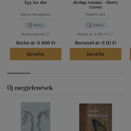
Egy kis élet
Alvilági románc - Heavy
Crown
Hanya Yanagihara
Sophie Lark
Könyv
Könyv
Árinformációk
Kiadói ár:
6 790 Ft
Borító ár:
8 999 Ft
Bevezető ár:
6 111 Ft
Kosárba
Kosárba
Új megjelenések