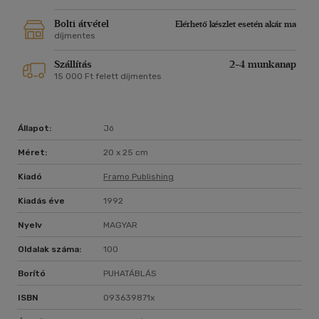
Bolti átvétel
Elérhető készlet esetén akár ma
díjmentes
Szállítás
2-4 munkanap
15 000 Ft felett díjmentes
Állapot:
Jó
Méret:
20 x 25 cm
Kiadó
Framo Publishing
Kiadás éve
1992
Nyelv
MAGYAR
Oldalak száma:
100
Borító
PUHATÁBLÁS
ISBN
093639871x