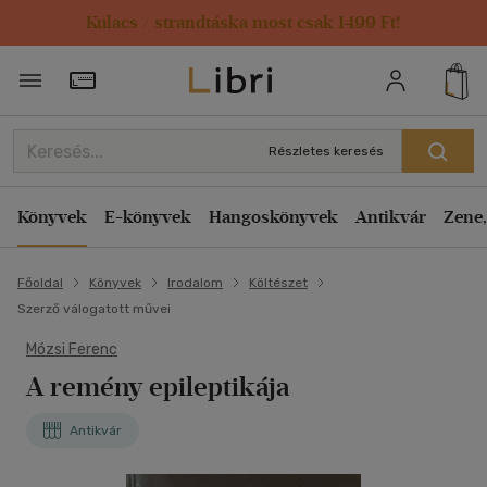
Kulacs / strandtáska most csak 1499 Ft!
Törzsvásárlói Kártya adatai
Részletes keresés
Könyvek
E-könyvek
Hangoskönyvek
Antikvár
Zene,
Főoldal
Könyvek
Irodalom
Költészet
Szerző válogatott művei
Mózsi Ferenc
A remény epileptikája
Antikvár