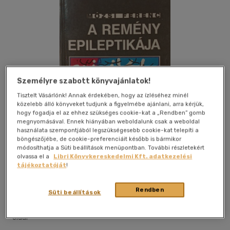
Személyre szabott könyvajánlatok!
Tisztelt Vásárlónk! Annak érdekében, hogy az ízléséhez minél
közelebb álló könyveket tudjunk a figyelmébe ajánlani, arra kérjük,
hogy fogadja el az ehhez szükséges cookie-kat a „Rendben” gomb
megnyomásával. Ennek hiányában weboldalunk csak a weboldal
használata szempontjából legszükségesebb cookie-kat telepíti a
böngészőjébe, de cookie-preferenciáit később is bármikor
módosíthatja a Süti beállítások menüpontban. További részletekért
olvassa el a
Libri Könyvkereskedelmi Kft. adatkezelési
tájékoztatóját
!
Kívánságlistához adom
Megosztom
Rendben
Süti beállítások
Framo Publishing
|
1992
|
magyar nyelvű
|
puhatáblás
|
100
oldal