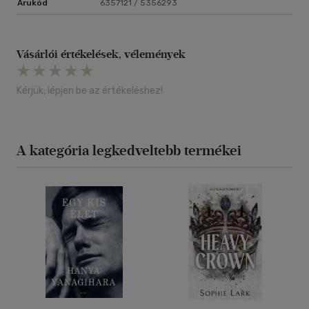
Árukód
6357121 / 5356293
Vásárlói értékelések, vélemények
Kérjük, lépjen be az értékeléshez!
A kategória legkedveltebb termékei