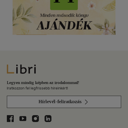
Libri
Legyen mindig képben az irodalommal!
Iratkozzon fel legfrissebb híreinkért!
Hírlevél-feliratkozás
Libri a Facebookon
Libri a Youtube-on
Libri az Instagramon
Libri a LinkedInen