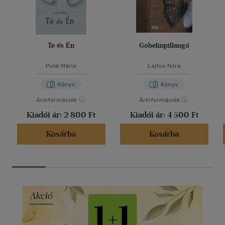
Te és Én
Gobelinpillangó
Punk Mária
Lajtos Nóra
Könyv
Könyv
Árinformációk
Árinformációk
Kiadói ár:
2 800 Ft
Kiadói ár:
4 500 Ft
Kosárba
Kosárba