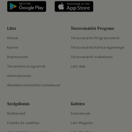
Libri applikáció Szerezd meg: Google P
Libri applikáció 
Libri
Törzsvásárlói Program
Rólunk
Törzsvásárlói Programunkról
Karrier
Törzsvásárlói Kártya egyenlege
Impresszum
Törzsvásárlói szabályzat
Társadalmi programok
Libri App
Adományozás
Akadálymentesítési nyilatkozat
Szolgáltatás
Kultúra
Boltkereső
Események
Fizetés és szállítás
Libri Magazin