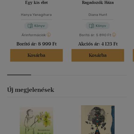
Egy kis élet
Ragadozók Háza
Hanya Yanagihara
Diana Hunt
Könyv
Könyv
Árinformációk
Borító ár:
5 890 Ft
Borító ár:
8 999 Ft
Akciós ár:
4 123 Ft
Kosárba
Kosárba
Új megjelenések