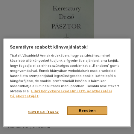
Személyre szabott könyvajánlatok!
Tisztelt Vásárlónk! Annak érdekében, hogy az ízléséhez minél
közelebb álló könyveket tudjunk a figyelmébe ajánlani, arra kérjük,
hogy fogadja el az ehhez szükséges cookie-kat a „Rendben” gomb
megnyomásával. Ennek hiányában weboldalunk csak a weboldal
használata szempontjából legszükségesebb cookie-kat telepíti a
böngészőjébe, de cookie-preferenciáit később is bármikor
módosíthatja a Süti beállítások menüpontban. További részletekért
olvassa el a
Libri Könyvkereskedelmi Kft. adatkezelési
tájékoztatóját
!
Kívánságlistához adom
Megosztom
Rendben
Süti beállítások
Magvető Könyvkiadó
|
1982
|
magyar nyelvű
|
keménytábla,
védőborító
|
218 oldal