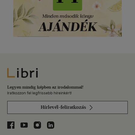
Libri
Legyen mindig képben az irodalommal!
Iratkozzon fel legfrissebb híreinkért!
Hírlevél-feliratkozás
Libri a Facebookon
Libri a Youtube-on
Libri az Instagramon
Libri a LinkedInen