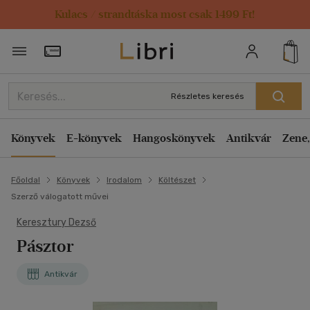
Kulacs / strandtáska most csak 1499 Ft!
Törzsvásárlói Kártya adatai
Részletes keresés
Könyvek
E-könyvek
Hangoskönyvek
Antikvár
Zene,
Főoldal
Könyvek
Irodalom
Költészet
Szerző válogatott művei
Keresztury Dezső
Pásztor
Antikvár