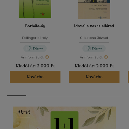
Borbála-ág
Idővel a vas is elfárad
Fellinger Károly
G. Katona József
Könyv
Könyv
Árinformációk
Árinformációk
Kiadói ár:
3 990 Ft
Kiadói ár:
2 990 Ft
Kosárba
Kosárba