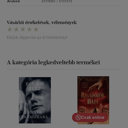
Árukód
6131880 / 5131472
Vásárlói értékelések, vélemények
Kérjük, lépjen be az értékeléshez!
A kategória legkedveltebb termékei
Csak online